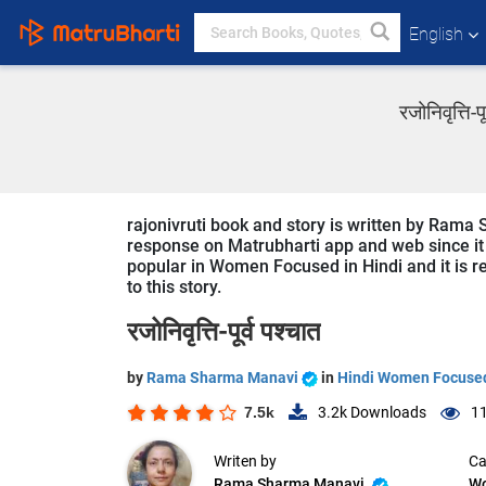
English
रजोनिवृत्त
rajonivruti book and story is written by Rama 
response on Matrubharti app and web since it is
popular in Women Focused in Hindi and it is r
to this story.
रजोनिवृत्ति-पूर्व पश्चात
by
Rama Sharma Manavi
in
Hindi Women Focuse
7.5k
3.2k
Downloads
11
Writen by
Ca
Rama Sharma Manavi
W