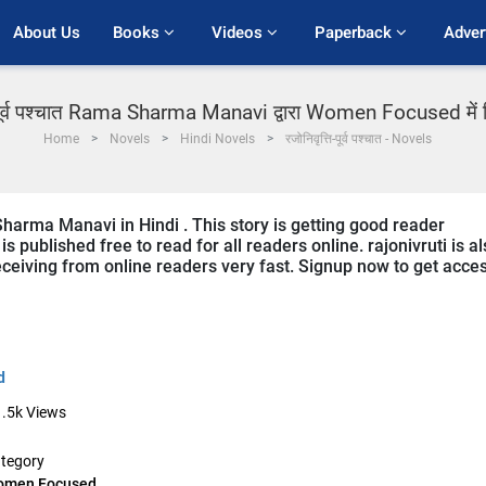
About Us
Books 
Videos 
Paperback 
Adver
ि-पूर्व पश्चात Rama Sharma Manavi द्वारा Women Focused में ह
Home
Novels
Hindi Novels
रजोनिवृत्ति-पूर्व पश्चात - Novels
Sharma Manavi in Hindi . This story is getting good reader
 published free to read for all readers online. rajonivruti is a
eceiving from online readers very fast. Signup now to get acce
d
.5k
Views
tegory
omen Focused