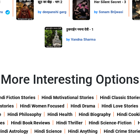
1
झूठ का बोझ - भाग 2
Her Silent Secret - 3
hra
by
deepanshi garg
by
Sonam Brijwasi
ठुकराईन नयना देवी - 1
by
Vandna Sharma
More Interesting Options
ndi Fiction Stories
Hindi Motivational Stories
Hindi Classic Storie
 stories
Hindi Women Focused
Hindi Drama
Hindi Love Stories
e
Hindi Philosophy
Hindi Health
Hindi Biography
Hindi Cook
ies
Hindi Book Reviews
Hindi Thriller
Hindi Science-Fiction
H
indi Astrology
Hindi Science
Hindi Anything
Hindi Crime Stori