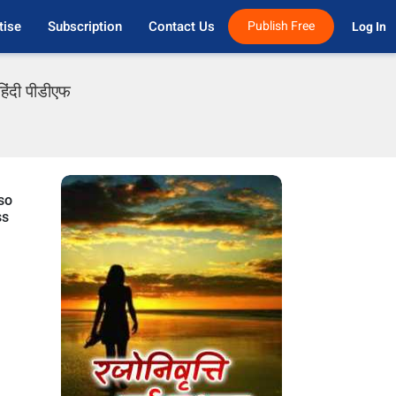
tise
Subscription
Contact Us
Publish Free
Log In 
िंदी पीडीएफ
lso
ss