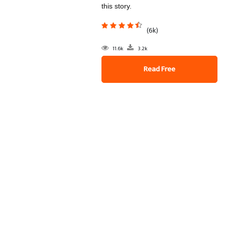
this story.
(6k)
11.6k
3.2k
Read Free