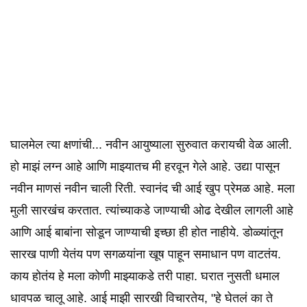
घालमेल त्या क्षणांची... नवीन आयुष्याला सुरुवात करायची वेळ आली.
हो माझं लग्न आहे आणि माझ्यातच मी हरवून गेले आहे. उद्या पासून
नवीन माणसं नवीन चाली रिती. स्वानंद ची आई खुप प्रेमळ आहे. मला
मुली सारखंच करतात. त्यांच्याकडे जाण्याची ओढ देखील लागली आहे
आणि आई बाबांना सोडून जाण्याची इच्छा ही होत नाहीये. डोळ्यांतून
सारख पाणी येतंय पण सगळयांना खूष पाहून समाधान पण वाटतंय.
काय होतंय हे मला कोणी माझ्याकडे तरी पाहा. घरात नुसती धमाल
धावपळ चालू आहे. आई माझी सारखी विचारतेय, "हे घेतलं का ते