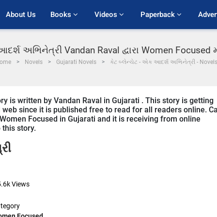
About Us
Books 
Videos 
Paperback 
Adver
ક આદર્શ અભિનેત્રી Vandan Raval દ્વારા Women Focused 
ome
Novels
Gujarati Novels
કેટ બ્લેન્ચેટ - એક આદર્શ અભિનેત્રી - Novel
y is written by Vandan Raval in Gujarati . This story is getting
b since it is published free to read for all readers online. C
n Women Focused in Gujarati and it is receiving from online
this story.
્રી
5.6k
Views
tegory
omen Focused