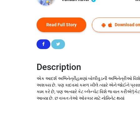
Read Full Story
Download on
Description
એક આદર્શ અભિનેત્રીહમણાં બોલીવુડની અભિનેત્રીઓ વિશે ‘આવ
અશક્ય છે. પણ કાદવમાં કમળ ખીલે ત્યારે એને જોઈને પ્રસન્
કામ કરે છે, પણ અત્યારે કેટ બ્લેન્ચેટ વિશે જ વાત કરીએ!)
આવ્યા છે. છ વખત તેઓ ઓસ્કાર માટે નોમિનેટ થયાં