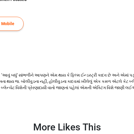
 Mobile
ું બધું’ સાંભળીને આપણને એમ થાય કે ફિલ્મ ઈન્ડસ્ટ્રી કાદવ છે અને એમાં પડ્ય
નતા થાય જ. બોલીવુડના નહીં, હોલીવુડના કાદવમાં ખીલેલું એક કમળ એટલે કેટ બ્
કેટ બ્લેન્ચેટ વિશેની પ્રેરણાદાયી વાતો જાણતાં પહેલાં એમની એક્ટિંગ વિશે જાણી
More Likes This