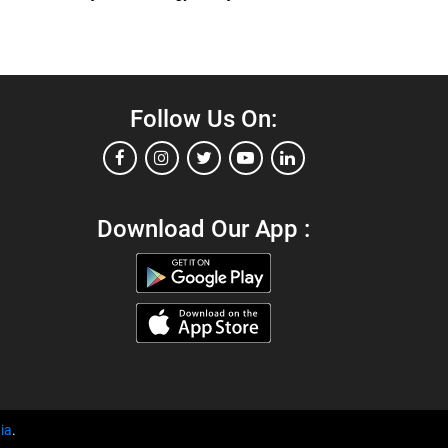
Follow Us On:
Download Our App :
ia
.