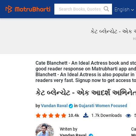
English
કેટ બ્લેન્ચેટ - એ
H
Cate Blanchett - An Ideal Actress book and stor
good reader response on Matrubharti app and we
Blanchett - An Ideal Actress is also popular i
readers very fast. Signup now to get access to 
કેટ બ્લેન્ચેટ - એક આદર્શ અભિનેત
by
Vandan Raval
in
Gujarati Women Focused
10.4k
1.7k
Downloads
Writen by
Ca
Vandan Raval
W