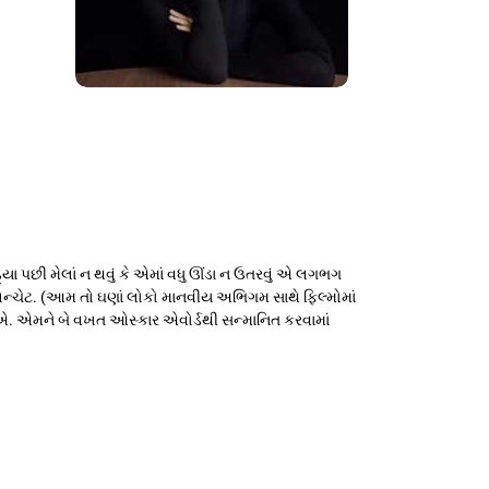
ા પછી મેલાં ન થવું કે એમાં વધુ ઊંડા ન ઉતરવું એ લગભગ
લેન્ચેટ. (આમ તો ઘણાં લોકો માનવીય અભિગમ સાથે ફિલ્મોમાં
 લઈએ. એમને બે વખત ઓસ્કાર એવોર્ડથી સન્માનિત કરવામાં