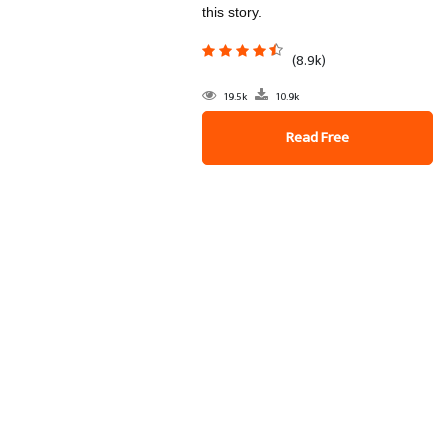
this story.
(8.9k)
19.5k
10.9k
Read Free