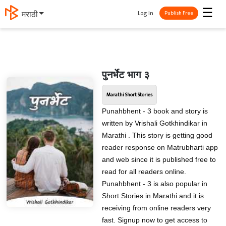
☰
Log In
मराठी
Publish Free
पुनर्भेट भाग ३
Marathi Short Stories
Punahbhent - 3 book and story is
written by Vrishali Gotkhindikar in
Marathi . This story is getting good
reader response on Matrubharti app
and web since it is published free to
read for all readers online.
Punahbhent - 3 is also popular in
Short Stories in Marathi and it is
receiving from online readers very
fast. Signup now to get access to