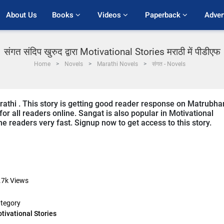
About Us
Books 
Videos 
Paperback 
Adver
संगत संदिप खुरुद द्वारा Motivational Stories मराठी में पीडीएफ
Home
Novels
Marathi Novels
संगत - Novels
arathi . This story is getting good reader response on Matrubhar
for all readers online. Sangat is also popular in Motivational
ine readers very fast. Signup now to get access to this story.
.7k
Views
tegory
tivational Stories