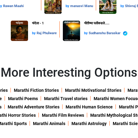
by
Rawan Maahi
by
manasvi Manu
by
Shivraj
चंदेला - 1
भीतीच्या पलीकडले.....
by
Raj Phulware
by
Sudhanshu Baraskar
More Interesting Options
ries
Marathi Fiction Stories
Marathi Motivational Stories
Marat
e
Marathi Poems
Marathi Travel stories
Marathi Women Focus
s
Marathi Adventure Stories
Marathi Human Science
Marathi P
thi Horror Stories
Marathi Film Reviews
Marathi Mythological St
arathi Sports
Marathi Animals
Marathi Astrology
Marathi Sci