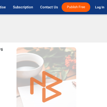
tise
Subscription
Contact Us
Publish Free
Log In 
ti