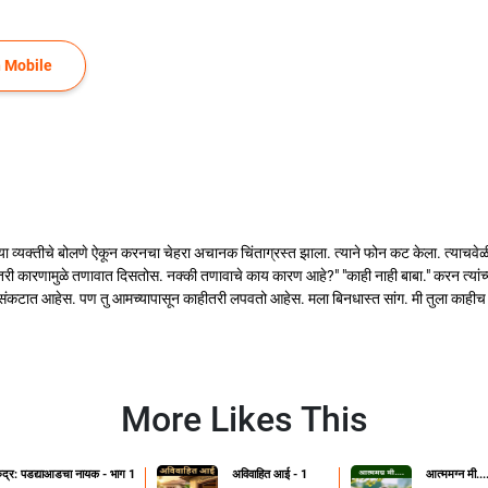
 Mobile
क्तीचे बोलणे ऐकून करनचा चेहरा अचानक चिंताग्रस्त झाला. त्याने फोन कट केला. त्याचवेळी त्
णत्या तरी कारणामुळे तणावात दिसतोस. नक्की तणावाचे काय कारण आहे?" "काही नाही बाबा." करन त्यां
ातरी संकटात आहेस. पण तु आमच्यापासून काहीतरी लपवतो आहेस. मला बिनधास्त सांग. मी तुला काह
More Likes This
ुद्र: पडद्याआडचा नायक - भाग 1
अविवाहित आई - 1
आत्ममग्न मी...