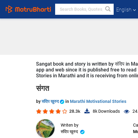
English
Sangat book and story is written by संदिप in M
app and web since it is published free to read 
Stories in Marathi and it is receiving from onl
संगत
by
संदिप खुरुद
in
Marathi Motivational Stories
28.3k
8k
Downloads
24
Writen by
Ca
संदिप खुरुद
Mo