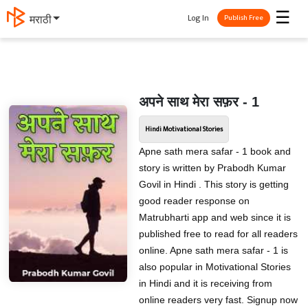
☰
Log In
मराठी
Publish Free
अपने साथ मेरा सफ़र - 1
Hindi Motivational Stories
Apne sath mera safar - 1 book and
story is written by Prabodh Kumar
Govil in Hindi . This story is getting
good reader response on
Matrubharti app and web since it is
published free to read for all readers
online. Apne sath mera safar - 1 is
also popular in Motivational Stories
in Hindi and it is receiving from
online readers very fast. Signup now