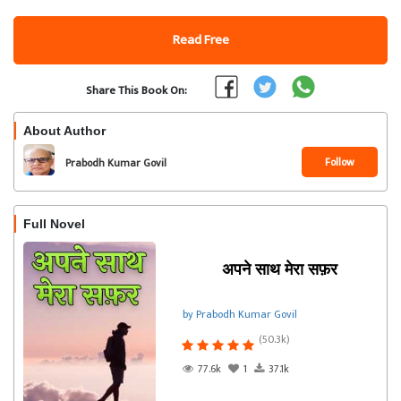
Read Free
Share This Book On:
About Author
Follow
Prabodh Kumar Govil
Full Novel
अपने साथ मेरा सफ़र
by Prabodh Kumar Govil
(50.3k)
77.6k
1
37.1k