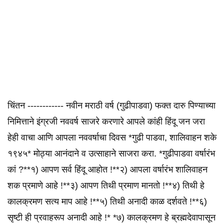
चिंतन ------------ नवीन मराठी वर्ष (गुढीपाडवा) फक्त दारु पिण्याच्या
निमित्ताने इंग्रजी नववर्ष साजरे करणारे आपले कांही हिंदू जन जरा
हेही वाचा आणि आपला नववर्षाचा दिवस *गुढी पाडवा, शालिवाहन शके
१९४५* मोठ्या आनंदाने व उत्साहाने साजरा करा. *गुढीपाडवा वर्षारंभ
कां ?**१) आपण सर्व हिंदू आहोत !**२) आपला वर्षारंभ शालिवाहन
शक प्रमाणे आहे !**३) आपण तिथी प्रमाण मानतो !**४) तिथी हे
कालक्रमण सत्य माप आहे !**५) तिथी अनादी काळ दर्शवते !**६)
सृष्टी ही प्रवाहरूप अनादी आहे !* *७) कालक्रमण हे ब्रह्मदेवापासून