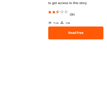
to get access to this story.
(3k)
11.2k
3.8k
Read Free