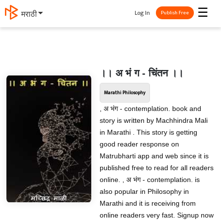
☰
Log In
मराठी
Publish Free
।। अ भं ग - चिंतन ।।
Marathi Philosophy
, अ भंग - contemplation. book and
story is written by Machhindra Mali
in Marathi . This story is getting
good reader response on
Matrubharti app and web since it is
published free to read for all readers
online. , अ भंग - contemplation. is
also popular in Philosophy in
Marathi and it is receiving from
online readers very fast. Signup now