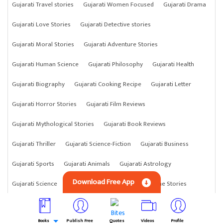
Gujarati Travel stories
Gujarati Women Focused
Gujarati Drama
Gujarati Love Stories
Gujarati Detective stories
Gujarati Moral Stories
Gujarati Adventure Stories
Gujarati Human Science
Gujarati Philosophy
Gujarati Health
Gujarati Biography
Gujarati Cooking Recipe
Gujarati Letter
Gujarati Horror Stories
Gujarati Film Reviews
Gujarati Mythological Stories
Gujarati Book Reviews
Gujarati Thriller
Gujarati Science-Fiction
Gujarati Business
Gujarati Sports
Gujarati Animals
Gujarati Astrology
Download Free App
Gujarati Science
Gujarati Anything
Gujarati Crime Stories
Books
Publish Free
Quotes
Videos
Profile