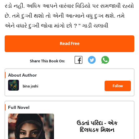
રડો નહીં. અધિક આપને વારંવાર વિડિયો પર સમજાવી રહ્યો
છે. તમે દુઃખી થશો તો એની આત્માને વધુ દુઃખ થશે. તમે
એને વધારે દુઃખી જોવા માંગો છો ? " ગાડી ચલાવી
Read Free
Share This Book On:
About Author
Follow
bina joshi
Full Novel
ઉડતાં પરિંદા - એક
દિલધડક મિશન