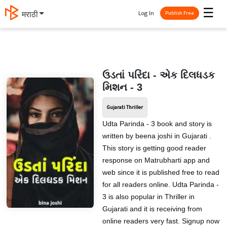
☰
Log In
मराठी
Publish Free
ઉડતાં પરિંદા - એક દિલધડક
મિશન - 3
Gujarati Thriller
Udta Parinda - 3 book and story is
written by beena joshi in Gujarati .
This story is getting good reader
response on Matrubharti app and
web since it is published free to read
for all readers online. Udta Parinda -
3 is also popular in Thriller in
Gujarati and it is receiving from
online readers very fast. Signup now