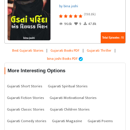
by bina joshi
(198.8k)
96.6k
9
47.8k
Total Episodes : 15
Best Gujarati Stories
|
Gujarati Books PDF
|
Gujarati Thriller
|
bina joshi Books PDF
More Interesting Options
Gujarati Short Stories
Gujarati Spiritual Stories
Gujarati Fiction Stories
Gujarati Motivational Stories
Gujarati Classic Stories
Gujarati Children Stories
Gujarati Comedy stories
Gujarati Magazine
Gujarati Poems