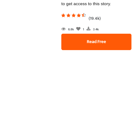
to get access to this story.
(19.4k)
6.8k
1
3.4k
Read Free