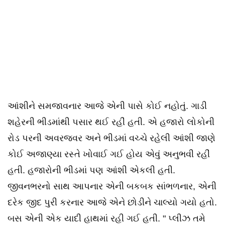
આંશીને સમજાવનાર આજે એની પાસે કોઈ નહોતું. ગાડી
શહેરની ભીડમાંથી પસાર થઈ રહીં હતી. એ હજારો લોકોની
રોડ પરની અવરજવર અને ભીડમાં વચ્ચે રહેલી આંશી જાણે
કોઈ અજાણ્યા રસ્તે ખોવાઈ ગઈ હોય એવું અનુભવી રહીં
હતી. હજારોની ભીડમાં પણ આંશી એકલી હતી.
જીવનભરનો સાથ આપનાર એની બકબક સાંભળનાર, એની
દરેક જીદ પુરી કરનાર આજે એને છોડીને ચાલ્યો ગયો હતો.
બસ એની એક યાદી હાથમાં રહી ગઈ હતી. " પ્લીઝ તમે