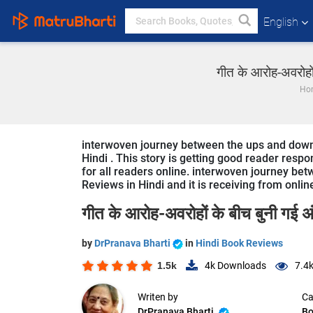
English
गीत के आरोह-अवरोहों
Ho
interwoven journey between the ups and downs 
Hindi . This story is getting good reader resp
for all readers online. interwoven journey be
Reviews in Hindi and it is receiving from onlin
गीत के आरोह-अवरोहों के बीच बुनी गई अं
by
DrPranava Bharti
in
Hindi Book Reviews
1.5k
4k
Downloads
7.4
Writen by
Ca
DrPranava Bharti
Bo