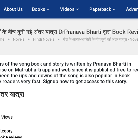
About Us
Books 
Videos 
Paperback 
Adver
 के बीच बुनी गई अंतर यात्रा DrPranava Bharti द्वारा Book Revi
me
Novels
Hindi Novels
गीत के आरोह-अवरोहों के बीच बुनी गई अंतर यात्रा - Nov
of the song book and story is written by Pranava Bharti in
onse on Matrubharti app and web since it is published free to r
tween the ups and downs of the song is also popular in Book
e readers very fast. Signup now to get access to this story.
तर यात्रा
k
Views
tegory
ok Reviews