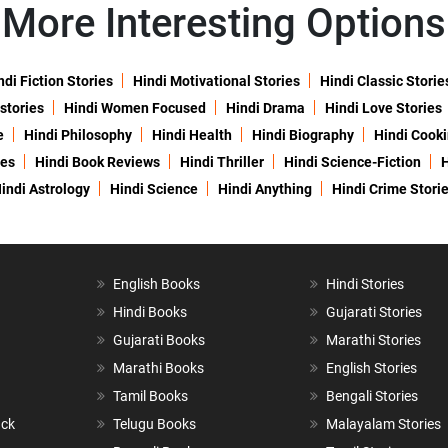
More Interesting Options
ndi Fiction Stories
Hindi Motivational Stories
Hindi Classic Storie
 stories
Hindi Women Focused
Hindi Drama
Hindi Love Stories
e
Hindi Philosophy
Hindi Health
Hindi Biography
Hindi Cook
ies
Hindi Book Reviews
Hindi Thriller
Hindi Science-Fiction
H
indi Astrology
Hindi Science
Hindi Anything
Hindi Crime Stori
English Books
Hindi Stories
Hindi Books
Gujarati Stories
Gujarati Books
Marathi Stories
Marathi Books
English Stories
Tamil Books
Bengali Stories
ack
Telugu Books
Malayalam Stories