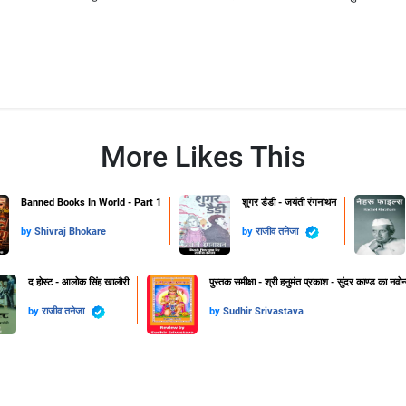
More Likes This
Banned Books In World - Part 1
शुगर डैडी - जयंती रंगनाथन
by
Shivraj Bhokare
by
राजीव तनेजा
द होस्ट - आलोक सिंह खालौरी
पुस्तक समीक्षा - श्री हनुमंत प्रकाश - सुंदर काण्ड का नवोन्
by
राजीव तनेजा
by
Sudhir Srivastava