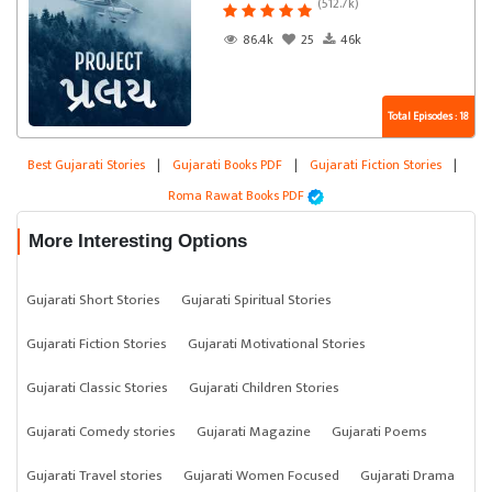
(512.7k)
86.4k
25
46k
Total Episodes : 18
Best Gujarati Stories
|
Gujarati Books PDF
|
Gujarati Fiction Stories
|
Roma Rawat Books PDF
More Interesting Options
Gujarati Short Stories
Gujarati Spiritual Stories
Gujarati Fiction Stories
Gujarati Motivational Stories
Gujarati Classic Stories
Gujarati Children Stories
Gujarati Comedy stories
Gujarati Magazine
Gujarati Poems
Gujarati Travel stories
Gujarati Women Focused
Gujarati Drama