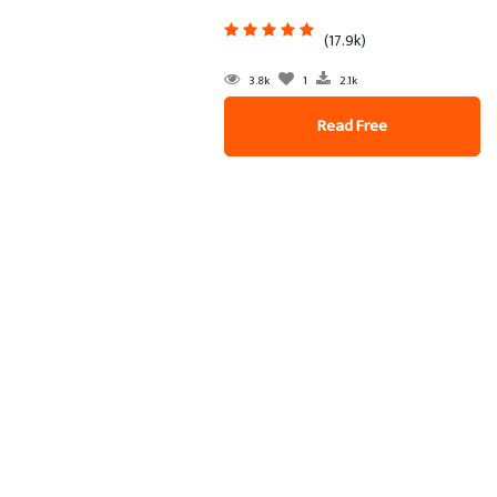
(17.9k)
3.8k
1
2.1k
Read Free