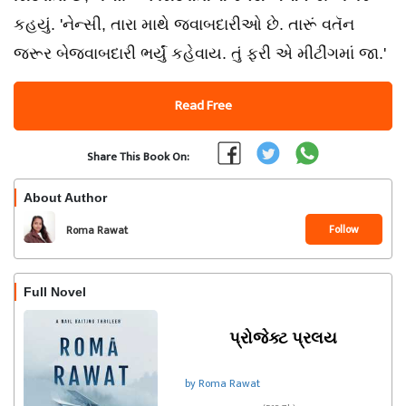
કહયું. 'નેન્સી, તારા માથે જવાબદારીઓ છે. તારૂં વતૅન
જરૂર બેજવાબદારી ભર્યું કહેવાય. તું ફરી એ મીટીંગમાં જા.'
Read Free
Share This Book On:
About Author
Follow
Roma Rawat
Full Novel
પ્રોજેક્ટ પ્રલય
by Roma Rawat