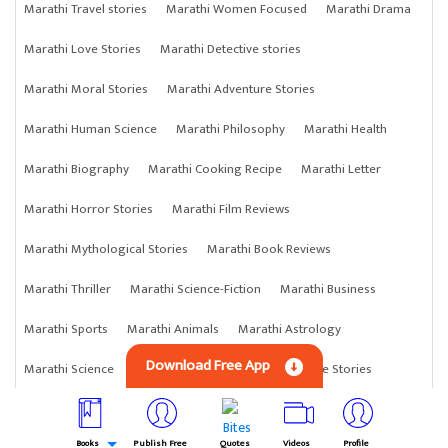
Marathi Travel stories
Marathi Women Focused
Marathi Drama
Marathi Love Stories
Marathi Detective stories
Marathi Moral Stories
Marathi Adventure Stories
Marathi Human Science
Marathi Philosophy
Marathi Health
Marathi Biography
Marathi Cooking Recipe
Marathi Letter
Marathi Horror Stories
Marathi Film Reviews
Marathi Mythological Stories
Marathi Book Reviews
Marathi Thriller
Marathi Science-Fiction
Marathi Business
Marathi Sports
Marathi Animals
Marathi Astrology
Download Free App
Marathi Science
Marathi Anything
Marathi Crime Stories
Books
Publish Free
Quotes
Videos
Profile