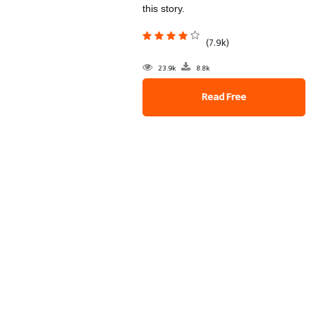
this story.
(7.9k)
23.9k
8.8k
Read Free