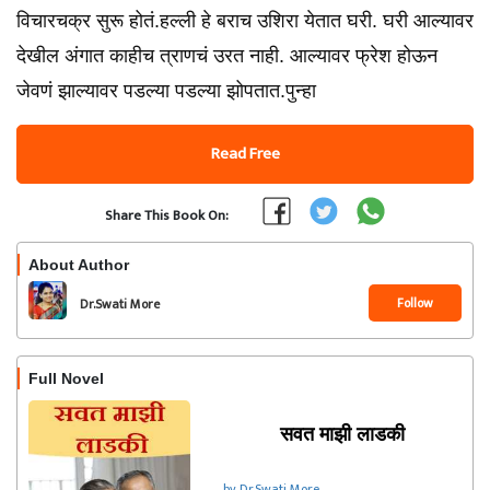
विचारचक्र सुरू होतं.हल्ली हे बराच उशिरा येतात घरी. घरी आल्यावर
देखील अंगात काहीच त्राणचं उरत नाही. आल्यावर फ्रेश होऊन
जेवणं झाल्यावर पडल्या पडल्या झोपतात.पुन्हा
Read Free
Share This Book On:
About Author
Follow
Dr.Swati More
Full Novel
सवत माझी लाडकी
by Dr.Swati More