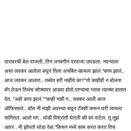
दारावरची बेल वाजली..तिनं लगबगीनं दरवाजा उघडला. नवऱ्याला
असा लवकर आलेला बघून तिला अचंबित व्हायला झालं."काय झालं..
आज लवकर आलात.. तब्येत बरी नाहीये का?"तो काहीही न बोलता
बॅग ठेऊन तिथंच सोफ्यावर आडवा होतो.पाण्याचा ग्लास त्याच्या हातात
देत, "अहो काय झालं.""काही नाही ग.. चक्कर आली आज
ऑफिसमधे.. बॉस नी माझी अवस्था बघून टॅक्सी करून घरी जायला
सांगितलं. आलो मग.. थोडी विश्रांती घेतली की बरं वाटेल. तू तुझं
आवर . मी झोपतो थोडा वेळ."किचन मध्ये काम करत करत तिचं