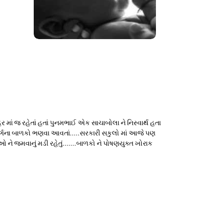
શહેર માં જ રહેતાં હતાં પુનમભાઈ એક સાચાબોલા ને નિસ્વાર્થ હતા
મ વર્ગના બાળકો ભણવા આવતાં.....સરકારી સકુલો માં આજે પણ
 ને જમવાનું મડી રહેતું.......બાળકો ને પોષણયુક્ત ખોરાક