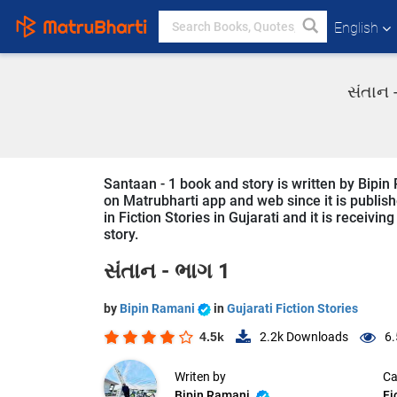
English
સંતાન 
Santaan - 1 book and story is written by Bipin
on Matrubharti app and web since it is publishe
in Fiction Stories in Gujarati and it is receivi
story.
સંતાન - ભાગ 1
by
Bipin Ramani
in
Gujarati Fiction Stories
4.5k
2.2k
Downloads
6.
Writen by
Ca
Bipin Ramani
Fi