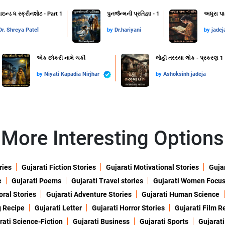
ાઇન્ડ ધ સ્ક્રીનશોટ - Part 1
પુનર્જન્મની પ્રતિજ્ઞા - 1
અધુરા પા
Dr. Shreya Patel
by
Dr.hariyani
by
jadej
એક છોકરી નામે ચકી
લોહી તરસ્યા લોક - પ્રકરણ 1
by
Niyati Kapadia Nirjhar
by
Ashoksinh jadeja
More Interesting Options
ries
Gujarati Fiction Stories
Gujarati Motivational Stories
Gujar
e
Gujarati Poems
Gujarati Travel stories
Gujarati Women Focu
oral Stories
Gujarati Adventure Stories
Gujarati Human Science
g Recipe
Gujarati Letter
Gujarati Horror Stories
Gujarati Film R
rati Science-Fiction
Gujarati Business
Gujarati Sports
Gujarati