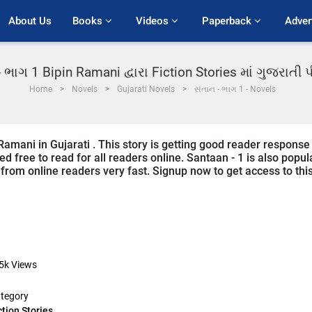
About Us
Books 
Videos 
Paperback 
Adver
- ભાગ 1 Bipin Ramani દ્વારા Fiction Stories માં ગુજરાતી
Home
Novels
Gujarati Novels
સંતાન - ભાગ 1 - Novels
 Ramani in Gujarati . This story is getting good reader response
d free to read for all readers online. Santaan - 1 is also popul
ng from online readers very fast. Signup now to get access to thi
5k
Views
tegory
ction Stories