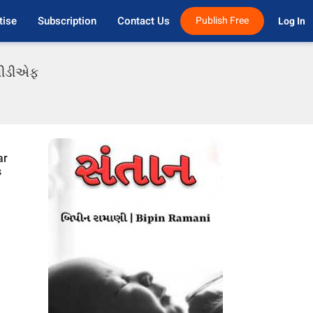
tise
Subscription
Contact Us
Publish Free
Log In 
 પીડીએફ
ar
s