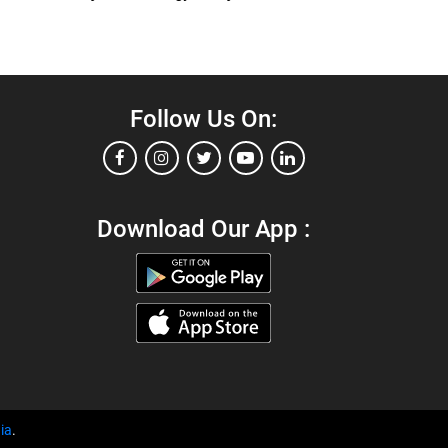
Follow Us On:
Download Our App :
ia
.