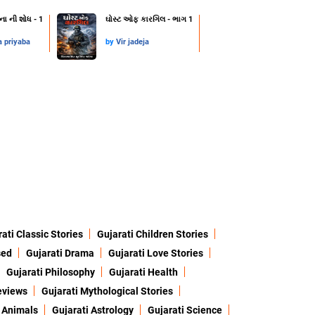
ના ની શોધ - 1
ઘોસ્ટ ઓફ કારગિલ - ભાગ 1
a priyaba
by
Vir jadeja
ati Classic Stories
Gujarati Children Stories
sed
Gujarati Drama
Gujarati Love Stories
Gujarati Philosophy
Gujarati Health
eviews
Gujarati Mythological Stories
 Animals
Gujarati Astrology
Gujarati Science