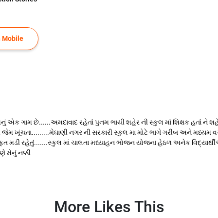
 Mobile
નામનું એક ગામ છે......અમદાવાદ રહેતાં પુનમ ભાયી શહેર ની સ્કુલ માં શિક્ષક હતાં ને 
ી જેમ ખૂંચતા.........મેઘાણી નગર ની સરકારી સ્કુલ મા મોટે ભાગે ગરીબ અને મધ્ય
 મડી રહેતું.......સ્કુલ માં ચાલતા મધ્યાહન ભોજન યોજના હેઠળ અનેક વિદ્યાર્થીઓ
મેનું નક્કી
More Likes This