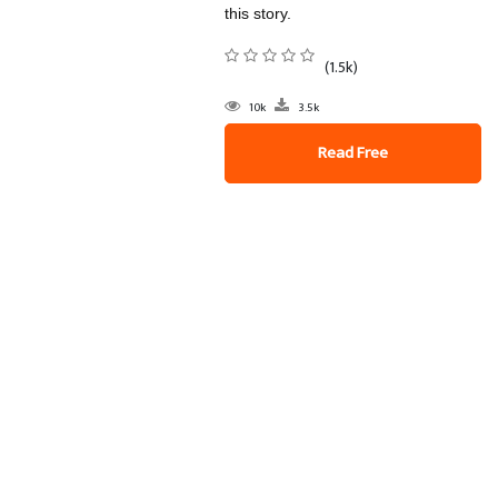
this story.
(1.5k)
10k
3.5k
Read Free