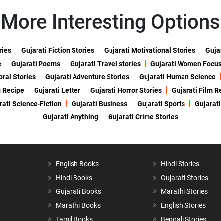
More Interesting Options
ries
Gujarati Fiction Stories
Gujarati Motivational Stories
Gujar
e
Gujarati Poems
Gujarati Travel stories
Gujarati Women Focu
oral Stories
Gujarati Adventure Stories
Gujarati Human Science
g Recipe
Gujarati Letter
Gujarati Horror Stories
Gujarati Film R
rati Science-Fiction
Gujarati Business
Gujarati Sports
Gujarati
Gujarati Anything
Gujarati Crime Stories
English Books
Hindi Stories
Hindi Books
Gujarati Stories
Gujarati Books
Marathi Stories
Marathi Books
English Stories
Tamil Books
Bengali Stories