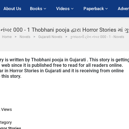
About Us
Books 
Videos 
Paperback 
Adver
ન નંબર 000 - 1 Thobhani pooja દ્વારા Horror Stories માં
Home
Novels
Gujarati Novels
કુલધારાની ટ્રેન નંબર 000 - 1 - Novels
 is written by Thobhani pooja in Gujarati . This story is gettin
b since it is published free to read for all readers online.
 in Horror Stories in Gujarati and it is receiving from online
this story.
k
Views
tegory
rror Stories