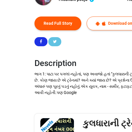
Read Full Story
Download on
Description
ભાગ 1: પાટા પર પગલાં નહોતાં, પણ અવાજો હતાં "કુલધારાની ટ
છે. કોણ જાય છે એ ટ્રેનમાં? અને ક્યાં જાય છે? એ પ્રશ્ન
અંધારું પણ પૂરતું પડતું નહોતું.એક યુવક, નામ - સમીર, ફટા
આવી નહોતી.પણ Google
કુલધારાની ટ્
Novels