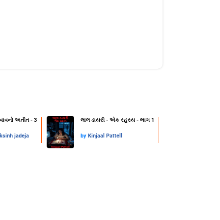
વાવનો અતીત - 3
લાલ ડાયરી - એક રહસ્ય - ભાગ 1
ksinh jadeja
by
Kinjaal Pattell