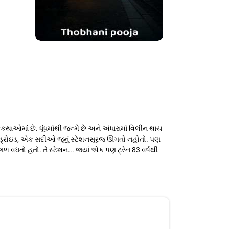
કથાઓમાં છે. ધૂંધમાંથી જન્મે છે અને અંધારામાં વિલીન થાય
 એન્ડ્રોઇડ, એક સદીઓ જૂનું સ્ટેશનસૂરજ ઊગતો નહોતો. પણ
ગળ વધતો હતો. તે સ્ટેશન... જ્યાં એક પણ ટ્રેન 83 વર્ષથી