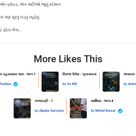
ન્ડ્રોઇડ, એક સદીઓ જૂનું સ્ટેશન
પણ પૂરતું પડતું નહોતું.
ફોટા ખેંચ...
More Likes This
એક રહસ્યમય ગામ - ભાગ 1
વિરાજ પેલેસ - પ્રસ્તાવના
અવાવરુ 
iradiya
by
its MD
by
Asho
કાલરાત્રી - 1
સાથિયા - ભાગ-4
by
Alpaba Sarvaiya
by
Mehul Kumar