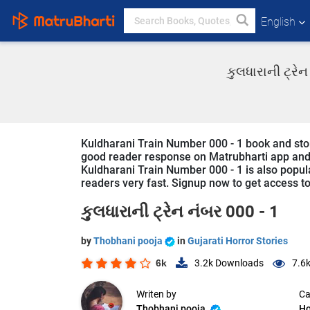
English
કુલધારાની ટ્રે
Kuldharani Train Number 000 - 1 book and story
good reader response on Matrubharti app and we
Kuldharani Train Number 000 - 1 is also popular
readers very fast. Signup now to get access to 
કુલધારાની ટ્રેન નંબર 000 - 1
by
Thobhani pooja
in
Gujarati Horror Stories
6k
3.2k
Downloads
7.6
Writen by
Ca
Thobhani pooja
Ho