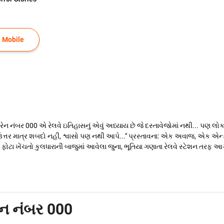
 Mobile
્રેન નંબર 000 એ રેલવે ઇતિહાસનું એવું અધ્યાય છે જે દસ્તાવેજોમાં નથી... પણ લોક
ોના ઉત્તર માત્ર શબદો નહીં, શ્વાસો પણ નથી આપે..." પ્રસ્તાવના: એક અવાજ, એક
ફટ ફોટા ખેંચતો કુલધારાની બાજુમાં આવેલા જુના, ભૂતિયા ગણાતા રેલવે સ્ટેશન તરફ આ
રેન નંબર 000