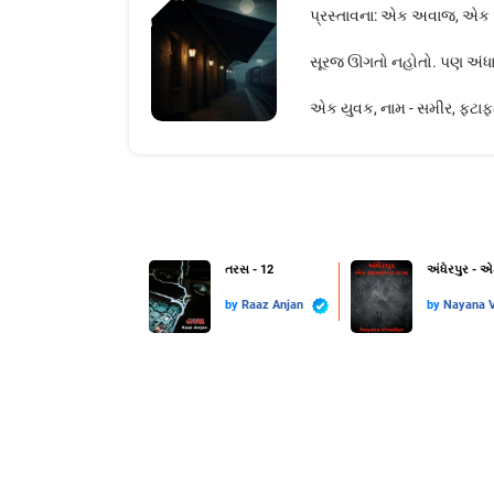
પ્રસ્તાવના: એક અવાજ, એક એ
સૂરજ ઊગતો નહોતો. પણ અંધારું 
એક યુવક, નામ - સમીર, ફટાફટ 
તરસ - 12
અંધેરપુર - 
by
Raaz Anjan
by
Nayana V