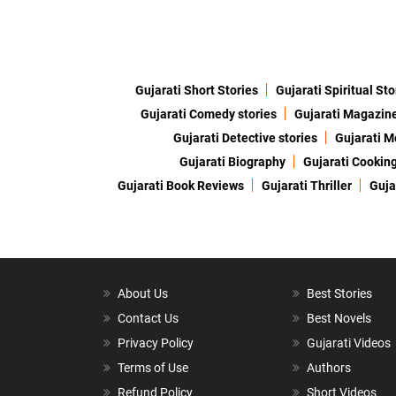
Gujarati Short Stories
Gujarati Spiritual Sto
Gujarati Comedy stories
Gujarati Magazin
Gujarati Detective stories
Gujarati M
Gujarati Biography
Gujarati Cookin
Gujarati Book Reviews
Gujarati Thriller
Guja
About Us
Best Stories
Contact Us
Best Novels
Privacy Policy
Gujarati Videos
Terms of Use
Authors
Refund Policy
Short Videos