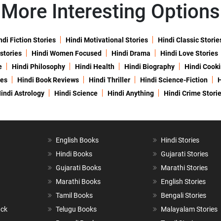
More Interesting Options
ndi Fiction Stories
Hindi Motivational Stories
Hindi Classic Storie
 stories
Hindi Women Focused
Hindi Drama
Hindi Love Stories
e
Hindi Philosophy
Hindi Health
Hindi Biography
Hindi Cook
ies
Hindi Book Reviews
Hindi Thriller
Hindi Science-Fiction
H
indi Astrology
Hindi Science
Hindi Anything
Hindi Crime Stori
English Books
Hindi Stories
Hindi Books
Gujarati Stories
Gujarati Books
Marathi Stories
Marathi Books
English Stories
Tamil Books
Bengali Stories
ack
Telugu Books
Malayalam Stories