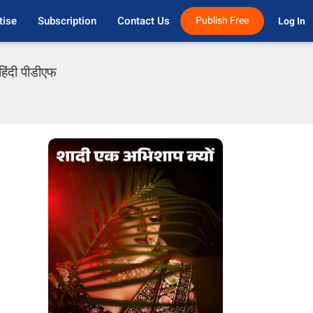
tise
Subscription
Contact Us
Publish Free
Log In 
िंदी पीडीएफ