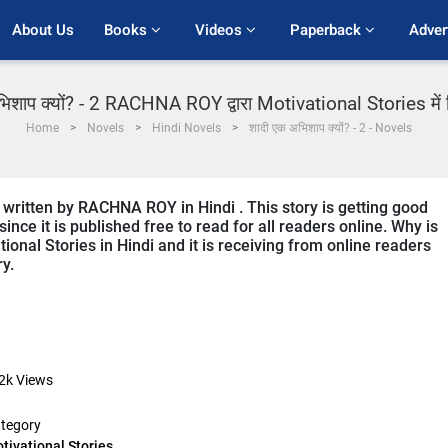
About Us
Books 
Videos 
Paperback 
Adver
िशाप क्यों? - 2 RACHNA ROY द्वारा Motivational Stories में ह
Home
Novels
Hindi Novels
शादी एक अभिशाप क्यों? - 2 - Novels
 written by RACHNA ROY in Hindi . This story is getting good
ce it is published free to read for all readers online. Why is
tional Stories in Hindi and it is receiving from online readers
ry.
2k
Views
tegory
tivational Stories