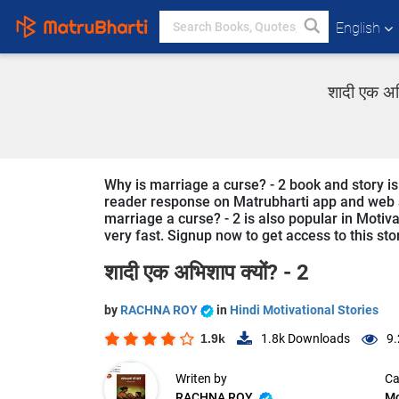
English
शादी एक अभ
Why is marriage a curse? - 2 book and story is
reader response on Matrubharti app and web sin
marriage a curse? - 2 is also popular in Motiva
very fast. Signup now to get access to this sto
शादी एक अभिशाप क्यों? - 2
by
RACHNA ROY
in
Hindi Motivational Stories
1.9k
1.8k
Downloads
9.
Writen by
Ca
RACHNA ROY
Mo