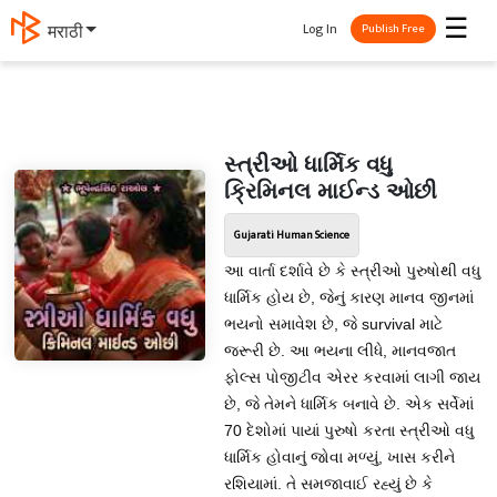
☰
Log In
मराठी
Publish Free
સ્ત્રીઓ ધાર્મિક વધુ
ક્રિમિનલ માઈન્ડ ઓછી
Gujarati Human Science
આ વાર્તા દર્શાવે છે કે સ્ત્રીઓ પુરુષોથી વધુ
ધાર્મિક હોય છે, જેનું કારણ માનવ જીનમાં
ભયનો સમાવેશ છે, જે survival માટે
જરૂરી છે. આ ભયના લીધે, માનવજાત
ફોલ્સ પોજીટીવ એરર કરવામાં લાગી જાય
છે, જે તેમને ધાર્મિક બનાવે છે. એક સર્વેમાં
70 દેશોમાં પાયાં પુરુષો કરતા સ્ત્રીઓ વધુ
ધાર્મિક હોવાનું જોવા મળ્યું, ખાસ કરીને
રશિયામાં. તે સમજાવાઈ રહ્યું છે કે