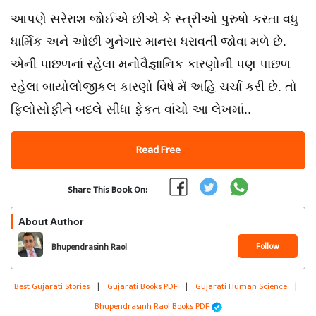
આપણે સરેરાશ જોઈએ છીએ કે સ્ત્રીઓ પુરુષો કરતા વધુ
ધાર્મિક અને ઓછી ગુનેગાર માનસ ધરાવતી જોવા મળે છે.
એની પાછળનાં રહેલા મનોવૈજ્ઞાનિક કારણોની પણ પાછળ
રહેલા બાયોલોજીકલ કારણો વિષે મેં અહિ ચર્ચા કરી છે. તો
ફિલોસોફીને બદલે સીધા ફેકત વાંચો આ લેખમાં..
Read Free
Share This Book On:
About Author
Follow
Bhupendrasinh Raol
Best Gujarati Stories
|
Gujarati Books PDF
|
Gujarati Human Science
|
Bhupendrasinh Raol Books PDF