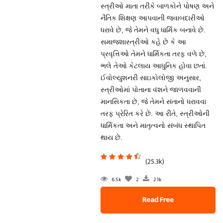
સ્ત્રીઓ માતા તરીકે બાળકોને પોષણ અને
નૈતિક શિક્ષણ આપવાની જવાબદારીઓ
ધરાવે છે, જે તેમને વધુ ધાર્મિક બનાવે છે.
સમાજશાસ્ત્રીઓ કહે છે કે આ
પ્રવૃત્તિઓ તેમને ધાર્મિકતા તરફ વળે છે,
ભલે તેઓ કેટલાય આધુનિક હોવા છતાં.
ઈવોલ્યુશનરી સાઇકોલોજી અનુસાર,
સ્ત્રીઓમાં પોતાના વંશને જાળવવાની
માનસિકતા છે, જે તેમને સંતાનો ધરાવવા
તરફ પ્રેરિત કરે છે. આ રીતે, સ્ત્રીઓની
ધાર્મિકતા અને માતૃત્વનો સંબંધ સ્થાપિત
થાય છે.
(25.3k)
6.5k
2
2.1k
Read Free