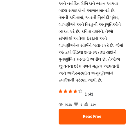
અને નવોદિત લેખિકાને સ્થાન આપવા
બદલ સંપાદકોનો આભાર માન્યો છે.
તેમની કવિતામાં, આરતી ત્રિવેદી પ્રેમ,
લાગણીઓ અને વિરહની અનુભૂતિઓને
વ્યક્ત કરે છે. કવિતા વધારેને, તેઓ
સંબંધોમાં આવેલા ફેરફારો અને
લાગણીઓના સંઘર્ષને બયાન કરે છે, જેમાં
અંતરમાં ઊઠેલા દાવાનળ તથા યાદોને
પુનર્જીવિત કરવાની અપીલ છે. તેઓએ
જીવનના દરેક પળને મહત્વ આપવાની
અને અવિસ્મરણીય અનુભૂતિઓને
સ્પર્શવાની પ્રેરણા આપી છે.
(36k)
10.5k
6
2.9k
Read Free