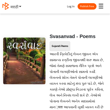
☰
Log In
मराठी
Publish Free
Svasanvad - Poems
Gujarati Poems
આરતી ત્રિવેદીનું લેખન જીવન એક
સામાન્ય સ્ત્રીના જીવનથી શરૂ થાય છે,
જેમાં તેમણે સમાજના નૈતિક પ્રશ્નો અને
પોતાની લાગણીઓનો સામનો કર્યો.
લેખનનો શોખ તેમને પોતાની લાગણીઓ
વ્યક્ત કરવા માટેનું મંચ પુરું પાડે છે, જેને
કારણે તેઓ ახლა નિડરતા પૂર્વક કવિતા,
લેખ અને નિબંધ લખી શકે છે. તેઓએ
પોતાના લેખનને અનેક માધ્યમોમાં
માન्यता આપવાની ખુશી વ્યક્ત કરી છે