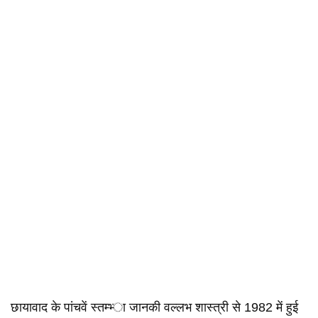
छायावाद के पांचवें स्‍तम्‍भ्‍ा जानकी वल्‍लभ शास्‍त्री से 1982 में हुई