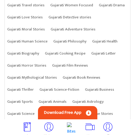
Gujarati Travel stories
Gujarati Women Focused
Gujarati Drama
Gujarati Love Stories
Gujarati Detective stories
Gujarati Moral Stories
Gujarati Adventure Stories
Gujarati Human Science
Gujarati Philosophy
Gujarati Health
Gujarati Biography
Gujarati Cooking Recipe
Gujarati Letter
Gujarati Horror Stories
Gujarati Film Reviews
Gujarati Mythological Stories
Gujarati Book Reviews
Gujarati Thriller
Gujarati Science-Fiction
Gujarati Business
Gujarati Sports
Gujarati Animals
Gujarati Astrology
Download Free App
Gujarati Science
Gujarati Anything
Gujarati Crime Stories