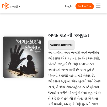
☰
Log In
मराठी
Publish Free
બળાત્કાર ની કબૂલાત
Gujarati Short Stories
આ વાર્તામાં, એક જંગલી અને જર્જરિત
ઓરડામાં એક યુવાન, સત્યેન અમરશી,
પોતાને રજૂ કરે છે. તેણે બળાત્કારના
આરોપમાં સજા કાપી છે અને હવે તે
પોતાની કહાણી કહેવા માટે તૈયાર છે.
ઓરડાના ખૂણામાં એક ખુરશી અને ટેબલ
સાથે, તે એક સેકન્ડહેન્ડ સ્માર્ટ ફોનનો
ઉપયોગ કરીને પોતાનું વિડીયો શૂટ કરે છે.
તે કહે છે કે હવે લોકો તેના પર વિશ્વાસ
કરી શકશે, કારણ કે તેણે ગુનાની સજા