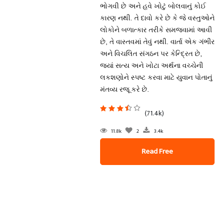
ભોગવી છે અને હવે ખોટું બોલવાનું કોઈ
કારણ નથી. તે દાવો કરે છે કે જે વસ્તુઓને
લોકોને બળાત્કાર તરીકે સમજવામાં આવી
છે, તે વાસ્તવમાં તેવું નથી. વાર્તા એક ગંભીર
અને વિચલિત સંગઠન પર કેન્દ્રિત છે,
જ્યાં સત્ય અને ખોટા અર્થના વચ્ચેની
લકશણોને સ્પષ્ટ કરવા માટે યુવાન પોતાનું
મંતવ્ય રજૂ કરે છે.
(71.4k)
11.8k
2
3.4k
Read Free