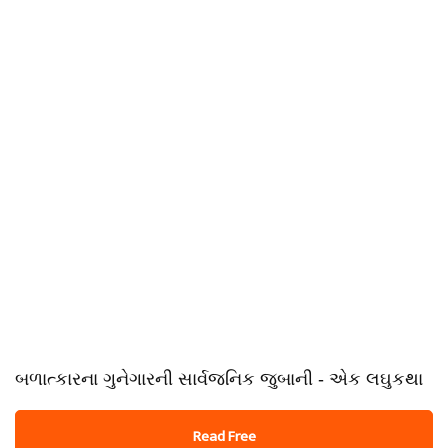
બળાત્કારના ગુનેગારની સાર્વજનિક જુબાની - એક લઘુકથા
Read Free