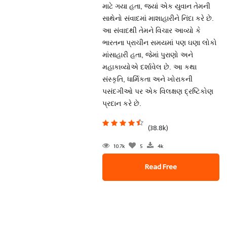
માટે ગયા હતા, જ્યાં એક યુવાન તેમની
સાથેનો સંવાદમાં માશાહારીને નિંદા કરે છે.
આ સંવાદથી તેમને વિચાર આવ્યો કે
ભારતના પ્રાચીન સમયમાં પણ ઘણા લોકો
માંસાહારી હતા, જેમાં પુરાણો અને
મહાકાવ્યોએ દર્શાવેલ છે. આ કથા
સંસ્કૃતિ, ધાર્મિકતા અને ખોરાકની
પસંદગીઓ પર એક વિલક્ષણ દ્રષ્ટિકોણ
પ્રદાન કરે છે.
(38.8k)
10.7k
5
4k
Read Free