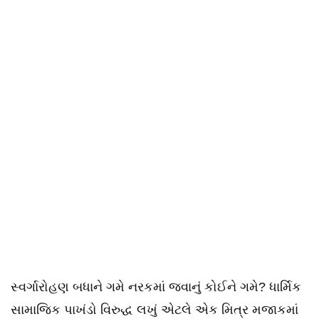
સ્વર્ગારોહણ બધાને ગમે નરકમાં જવાનું કોઈને ગમે? ધાર્મિક
સામાજિક પાખંડો વિરુદ્ધ લખું એટલે એક મિત્ર મજાકમાં