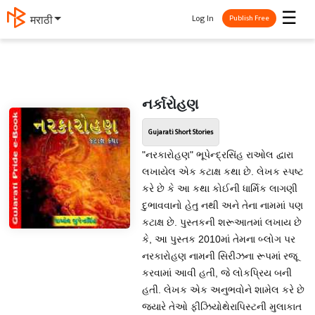
☰
Log In
मराठी
Publish Free
નર્કારોહણ
Gujarati Short Stories
"નરકારોહણ" ભૂપેન્દ્રસિંહ રાઓલ દ્વારા
લખાયેલ એક કટાક્ષ કથા છે. લેખક સ્પષ્ટ
કરે છે કે આ કથા કોઈની ધાર્મિક લાગણી
દુભાવવાનો હેતુ નથી અને તેના નામમાં પણ
કટાક્ષ છે. પુસ્તકની શરૂઆતમાં લખાય છે
કે, આ પુસ્તક 2010માં તેમના બ્લોગ પર
નરકારોહણ નામની સિરીઝના રૂપમાં રજૂ
કરવામાં આવી હતી, જે લોકપ્રિય બની
હતી. લેખક એક અનુભવોને શામેલ કરે છે
જ્યારે તેઓ ફીઝિયોથેરાપિસ્ટની મુલાકાત