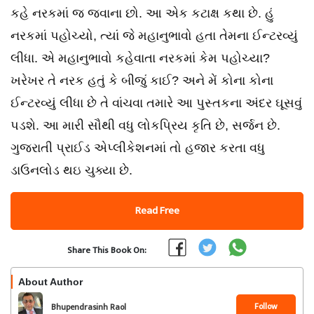
કહે નરકમાં જ જવાના છો. આ એક કટાક્ષ કથા છે. હું
નરકમાં પહોચ્યો, ત્યાં જે મહાનુભાવો હતા તેમના ઈન્ટરવ્યું
લીધા. એ મહાનુભાવો કહેવાતા નરકમાં કેમ પહોચ્યા?
ખરેખર તે નરક હતું કે બીજું કાઈ? અને મેં કોના કોના
ઈન્ટરવ્યું લીધા છે તે વાંચવા તમારે આ પુસ્તકના અંદર ઘૂસવું
પડશે. આ મારી સૌથી વધુ લોકપ્રિય કૃતિ છે, સર્જન છે.
ગુજરાતી પ્રાઈડ એપ્લીકેશનમાં તો હજાર કરતા વધુ
ડાઉનલોડ થઇ ચુક્યા છે.
Read Free
Share This Book On:
About Author
Follow
Bhupendrasinh Raol