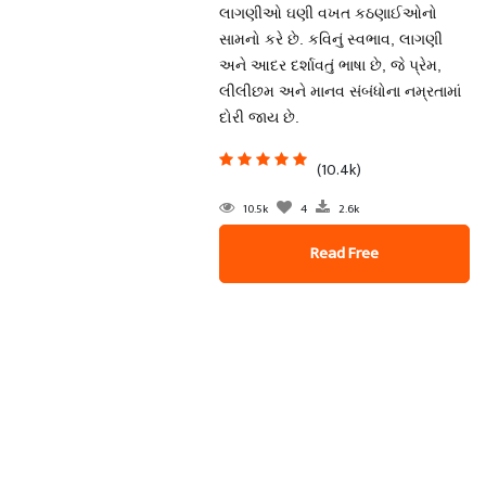
લાગણીઓ ઘણી વખત કઠણાઈઓનો
સામનો કરે છે. કવિનું સ્વભાવ, લાગણી
અને આદર દર્શાવતું ભાષા છે, જે પ્રેમ,
લીલીછમ અને માનવ સંબંધોના નમ્રતામાં
દોરી જાય છે.
(10.4k)
10.5k
4
2.6k
Read Free