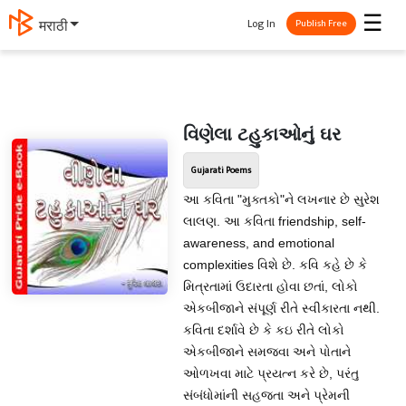
☰
Log In
मराठी
Publish Free
વિણેલા ટહુકાઓનું ઘર
Gujarati Poems
આ કવિતા "મુક્તકો"ને લખનાર છે સુરેશ
લાલણ. આ કવિતા friendship, self-
awareness, and emotional
complexities વિશે છે. કવિ કહે છે કે
મિત્રતામાં ઉદારતા હોવા છતાં, લોકો
એકબીજાને સંપૂર્ણ રીતે સ્વીકારતા નથી.
કવિતા દર્શાવે છે કે કઇ રીતે લોકો
એકબીજાને સમજવા અને પોતાને
ઓળખવા માટે પ્રયત્ન કરે છે, પરંતુ
સંબંધોમાંની સહજતા અને પ્રેમની