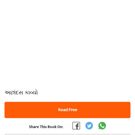
અછાંદસ કાવ્યો
Read Free
Share This Book On: