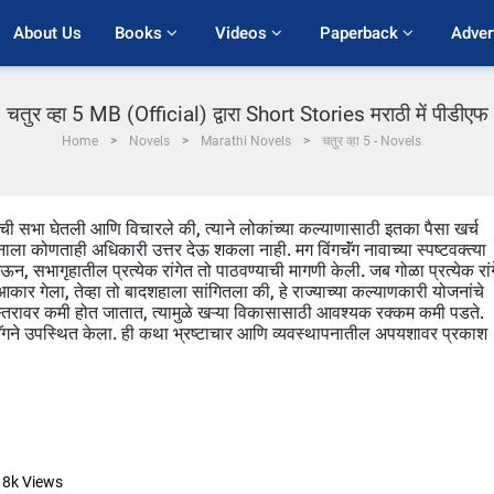
About Us
Books 
Videos 
Paperback 
Adver
चतुर व्हा 5 MB (Official) द्वारा Short Stories मराठी में पीडीएफ
Home
Novels
Marathi Novels
चतुर व्हा 5 - Novels
ंची सभा घेतली आणि विचारले की, त्याने लोकांच्या कल्याणासाठी इतका पैसा खर्च
नाला कोणताही अधिकारी उत्तर देऊ शकला नाही. मग विंगचॅंग नावाच्या स्पष्टवक्त्या
, सभागृहातील प्रत्येक रांगेत तो पाठवण्याची मागणी केली. जब गोळा प्रत्येक रां
कार गेला, तेव्हा तो बादशहाला सांगितला की, हे राज्याच्या कल्याणकारी योजनांचे
ेक स्तरावर कमी होत जातात, त्यामुळे खऱ्या विकासासाठी आवश्यक रक्कम कमी पडते.
ॅंगने उपस्थित केला. ही कथा भ्रष्टाचार आणि व्यवस्थापनातील अपयशावर प्रकाश
18k
Views