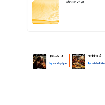
Chatur Vhya
मुक्ता....??️ - 3
भज्यांची आमटी
by
sabdhpriyaa
by
Vrishali Go