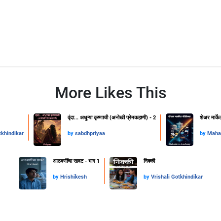
More Likes This
वृंदा... अधुऱ्या कृष्णाची (अनोखी प्रेमकहाणी) - 2
शेअर मार्के
tkhindikar
by
sabdhpriyaa
by
Maha
आठवणींचा सावट - भाग 1
निक्की
by
Hrishikesh
by
Vrishali Gotkhindikar