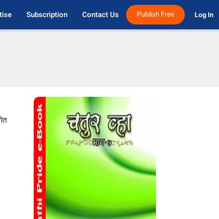
tise
Subscription
Contact Us
Publish Free
Log In 
गेत