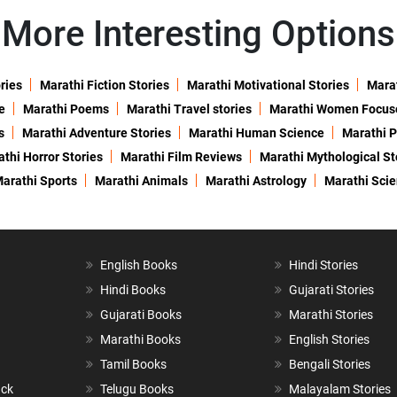
More Interesting Options
ries
Marathi Fiction Stories
Marathi Motivational Stories
Marat
e
Marathi Poems
Marathi Travel stories
Marathi Women Focus
s
Marathi Adventure Stories
Marathi Human Science
Marathi P
thi Horror Stories
Marathi Film Reviews
Marathi Mythological St
arathi Sports
Marathi Animals
Marathi Astrology
Marathi Sci
English Books
Hindi Stories
Hindi Books
Gujarati Stories
Gujarati Books
Marathi Stories
Marathi Books
English Stories
Tamil Books
Bengali Stories
ack
Telugu Books
Malayalam Stories