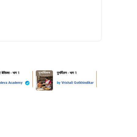
ट बेसिक्स - भाग 1
पुनर्मिलन - भाग 1
deva Academy
by
Vrishali Gotkhindikar