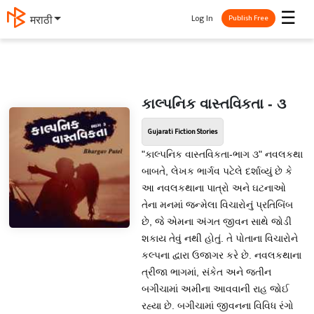
☰
Log In
मराठी
Publish Free
કાલ્પનિક વાસ્તવિકતા - ૩
Gujarati Fiction Stories
"કાલ્પનિક વાસ્તવિકતા-ભાગ ૩" નવલકથા
બાબતે, લેખક ભાર્ગવ પટેલે દર્શાવ્યું છે કે
આ નવલકથાના પાત્રો અને ઘટનાઓ
તેના મનમાં જન્મેલા વિચારોનું પ્રતિબિંબ
છે, જે એમના અંગત જીવન સાથે જોડી
શકાય તેવું નથી હોતું. તે પોતાના વિચારોને
કલ્પના દ્વારા ઉજાગર કરે છે. નવલકથાના
ત્રીજા ભાગમાં, સંકેત અને જતીન
બગીચામાં અમીના આવવાની રાહ જોઈ
રહ્યા છે. બગીચામાં જીવનના વિવિધ રંગો