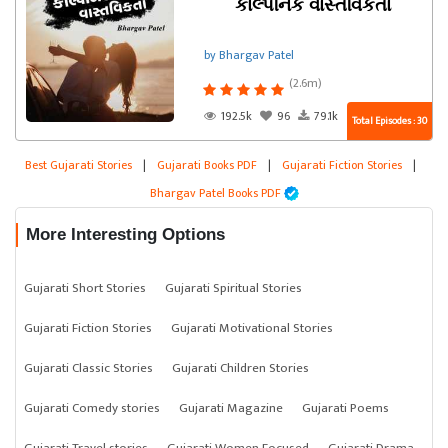
કાલ્પનિક વાસ્તવિકતા
by Bhargav Patel
(2.6m)
192.5k
96
79.1k
Total Episodes : 30
Best Gujarati Stories
|
Gujarati Books PDF
|
Gujarati Fiction Stories
|
Bhargav Patel Books PDF
More Interesting Options
Gujarati Short Stories
Gujarati Spiritual Stories
Gujarati Fiction Stories
Gujarati Motivational Stories
Gujarati Classic Stories
Gujarati Children Stories
Gujarati Comedy stories
Gujarati Magazine
Gujarati Poems
Gujarati Travel stories
Gujarati Women Focused
Gujarati Drama