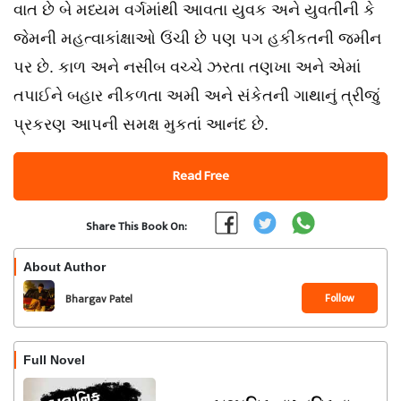
વાત છે બે મધ્યમ વર્ગમાંથી આવતા યુવક અને યુવતીની કે
જેમની મહત્વાકાંક્ષાઓ ઉંચી છે પણ પગ હકીકતની જમીન
પર છે. કાળ અને નસીબ વચ્ચે ઝરતા તણખા અને એમાં
તપાઈને બહાર નીકળતા અમી અને સંકેતની ગાથાનું ત્રીજું
પ્રકરણ આપની સમક્ષ મુકતાં આનંદ છે.
Read Free
Share This Book On:
About Author
Follow
Bhargav Patel
Full Novel