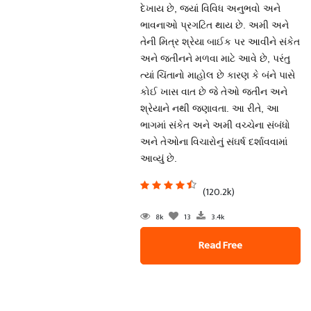
દેખાય છે, જ્યાં વિવિધ અનુભવો અને
ભાવનાઓ પ્રગટિત થાય છે. અમી અને
તેની મિત્ર શ્રેયા બાઈક પર આવીને સંકેત
અને જતીનને મળવા માટે આવે છે, પરંતુ
ત્યાં ચિંતાનો માહોલ છે કારણ કે બંને પાસે
કોઈ ખાસ વાત છે જે તેઓ જતીન અને
શ્રેયાને નથી જણાવતા. આ રીતે, આ
ભાગમાં સંકેત અને અમી વચ્ચેના સંબંધો
અને તેઓના વિચારોનું સંઘર્ષ દર્શાવવામાં
આવ્યું છે.
(120.2k)
8k
13
3.4k
Read Free