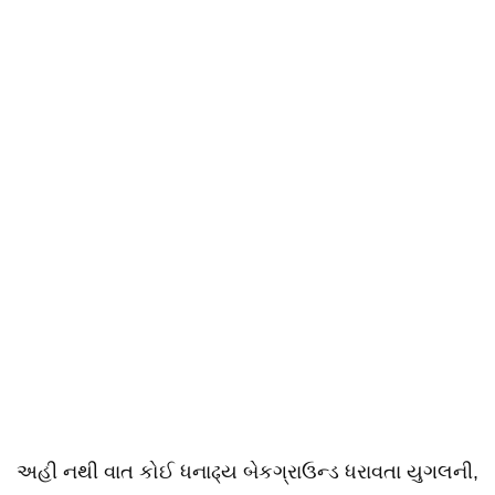
અહી નથી વાત કોઈ ધનાઢ્ય બેકગ્રાઉન્ડ ધરાવતા યુગલની,