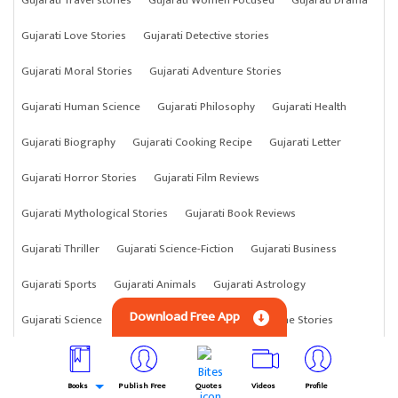
Gujarati Love Stories
Gujarati Detective stories
Gujarati Moral Stories
Gujarati Adventure Stories
Gujarati Human Science
Gujarati Philosophy
Gujarati Health
Gujarati Biography
Gujarati Cooking Recipe
Gujarati Letter
Gujarati Horror Stories
Gujarati Film Reviews
Gujarati Mythological Stories
Gujarati Book Reviews
Gujarati Thriller
Gujarati Science-Fiction
Gujarati Business
Gujarati Sports
Gujarati Animals
Gujarati Astrology
Download Free App
Gujarati Science
Gujarati Anything
Gujarati Crime Stories
Books
Publish Free
Quotes
Videos
Profile