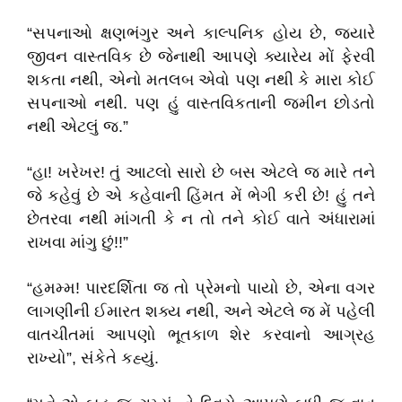
“સપનાઓ ક્ષણભંગુર અને કાલ્પનિક હોય છે, જ્યારે
જીવન વાસ્તવિક છે જેનાથી આપણે ક્યારેય મોં ફેરવી
શકતા નથી, એનો મતલબ એવો પણ નથી કે મારા કોઈ
સપનાઓ નથી. પણ હું વાસ્તવિકતાની જમીન છોડતો
નથી એટલું જ.”
“હા! ખરેખર! તું આટલો સારો છે બસ એટલે જ મારે તને
જે કહેવું છે એ કહેવાની હિંમત મેં ભેગી કરી છે! હું તને
છેતરવા નથી માંગતી કે ન તો તને કોઈ વાતે અંધારામાં
રાખવા માંગુ છું!!”
“હમમ્મ! પારદર્શિતા જ તો પ્રેમનો પાયો છે, એના વગર
લાગણીની ઈમારત શક્ય નથી, અને એટલે જ મેં પહેલી
વાતચીતમાં આપણો ભૂતકાળ શેર કરવાનો આગ્રહ
રાખ્યો”, સંકેતે કહ્યું.