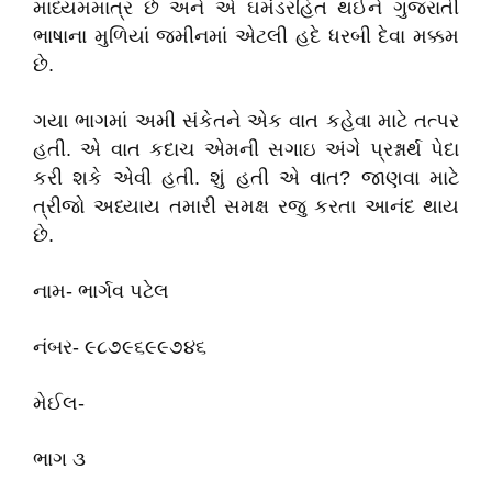
માધ્યમમાત્ર છે અને એ ઘમંડરહિત થઈને ગુજરાતી
ભાષાના મુળિયાં જમીનમાં એટલી હદે ધરબી દેવા મક્કમ
છે.
ગયા ભાગમાં અમી સંકેતને એક વાત કહેવા માટે તત્પર
હતી. એ વાત કદાચ એમની સગાઇ અંગે પ્રશ્નાર્થ પેદા
કરી શકે એવી હતી. શું હતી એ વાત? જાણવા માટે
ત્રીજો અધ્યાય તમારી સમક્ષ રજુ કરતા આનંદ થાય
છે.
નામ- ભાર્ગવ પટેલ
નંબર- ૯૮૭૯૬૯૯૭૪૬
મેઈલ-
ભાગ ૩