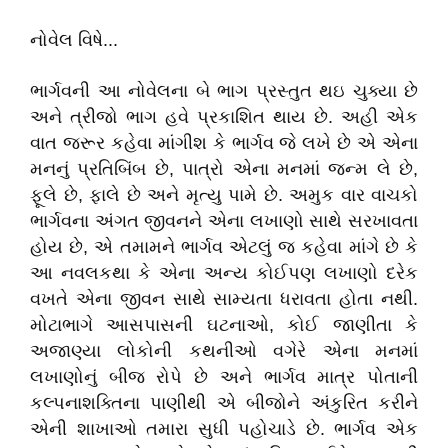
નોવેલ વિષે...
ભાર્ગવની આ નોવેલના બે ભાગ પ્રસ્તુત થઇ ચુક્યા છે
અને ત્રીજો ભાગ હવે પ્રકાશિત થાય છે. અહી એક
વાત જરૂર કહેવા માંગીશ કે ભાર્ગવ જે લખે છે એ એના
મનનું પ્રતિબિંબ છે, પાત્રો એના મનમાં જન્મ લે છે,
ફૂલે છે, ફાલે છે અને મૃત્યુ પામે છે. અમુક વાર વાચકો
ભાર્ગવના અંગત જીવનને એના લખાણો સાથે સરખાવતા
હોય છે, એ તમામને ભાર્ગવ એટલું જ કહેવા માંગે છે કે
આ નવલકથા કે એના અન્ય કોઈપણ લખાણો દરેક
વખતે એના જીવન સાથે સામ્યતા ધરાવતા હોતા નથી.
મોટાભાગે આસપાસની ઘટનાઓ, કોઈ જાણીતા કે
અજાણ્યા લોકોની કથનીઓ વગેરે એના મનમાં
લખાણોનું બીજ રોપે છે અને ભાર્ગવ માત્ર પોતાની
કલ્પનાશક્તિના પાણીથી એ બીજોને અંકુરિત કરીને
એની શાખાઓ તમારા સુધી પહોચાડે છે. ભાર્ગવ એક