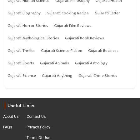
Gujarati Human Science
Gujarati Philosophy
Gujarati Health
Gujarati Biography
Gujarati Cooking Recipe
Gujarati Letter
Gujarati Horror Stories
Gujarati Film Reviews
Gujarati Mythological Stories
Gujarati Book Reviews
Gujarati Thriller
Gujarati Science-Fiction
Gujarati Business
Gujarati Sports
Gujarati Animals
Gujarati Astrology
Gujarati Science
Gujarati Anything
Gujarati Crime Stories
Useful Links
About Us
Contact Us
FAQs
Privacy Policy
Terms Of Use