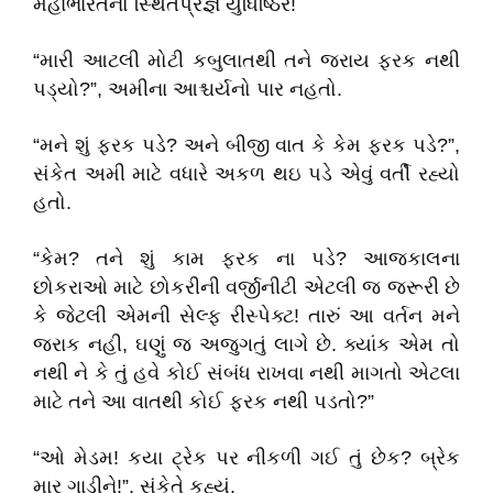
મહાભારતનો સ્થિતપ્રજ્ઞ યુધિષ્ઠિર!
“મારી આટલી મોટી કબુલાતથી તને જરાય ફરક નથી
પડ્યો?”, અમીના આશ્ચર્યનો પાર નહતો.
“મને શું ફરક પડે? અને બીજી વાત કે કેમ ફરક પડે?”,
સંકેત અમી માટે વધારે અકળ થઇ પડે એવું વર્તી રહ્યો
હતો.
“કેમ? તને શું કામ ફરક ના પડે? આજકાલના
છોકરાઓ માટે છોકરીની વર્જીનીટી એટલી જ જરૂરી છે
કે જેટલી એમની સેલ્ફ રીસ્પેક્ટ! તારું આ વર્તન મને
જરાક નહી, ઘણું જ અજુગતું લાગે છે. ક્યાંક એમ તો
નથી ને કે તું હવે કોઈ સંબંધ રાખવા નથી માગતો એટલા
માટે તને આ વાતથી કોઈ ફરક નથી પડતો?”
“ઓ મેડમ! કયા ટ્રેક પર નીકળી ગઈ તું છેક? બ્રેક
માર ગાડીને!”, સંકેતે કહ્યું.