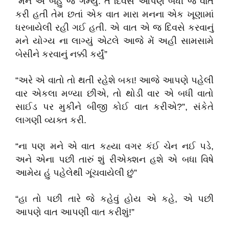
“મને એ બહુ જ ગમ્યું. તે દિવસે આપણે બધી જ વાત
કરી હતી તેમ છતાં એક વાત મારા મનના એક ખૂણામાં
ધરબાયેલી રહી ગઈ હતી. એ વાત એ જ દિવસે કરવાનું
મને યોગ્ય ના લાગ્યું એટલે આજે મેં અહી સામસામે
બેસીને કરવાનું નક્કી કર્યું”
“અરે એ વાતો તો થતી રહેશે બકા! આજે આપણે પહેલી
વાર એકલા મળ્યા છીએ, તો થોડી વાર એ બધી વાતો
સાઈડ પર મુકીને બીજી કોઈ વાત કરીએ?”, સંકેતે
લાગણી વ્યક્ત કરી.
“ના પણ મને એ વાત કહ્યા વગર કંઈ ચેન નઈ પડે,
અને એના પછી તારું શું રીએક્શન હશે એ બધા વિષે
આમેય હું પહેલેથી ગૂંચવાયેલી છું”
“હા તો પછી તારે જે કહેવું હોય એ કહે, એ પછી
આપણે વાત આપણી વાત કરીશું!”