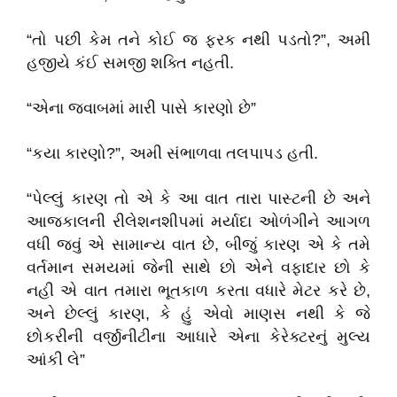
“તો પછી કેમ તને કોઈ જ ફરક નથી પડતો?”, અમી
હજીયે કંઈ સમજી શક્તિ નહતી.
“એના જવાબમાં મારી પાસે કારણો છે”
“કયા કારણો?”, અમી સંભાળવા તલપાપડ હતી.
“પેલ્લું કારણ તો એ કે આ વાત તારા પાસ્ટની છે અને
આજકાલની રીલેશનશીપમાં મર્યાદા ઓળંગીને આગળ
વધી જવું એ સામાન્ય વાત છે, બીજું કારણ એ કે તમે
વર્તમાન સમયમાં જેની સાથે છો એને વફાદાર છો કે
નહી એ વાત તમારા ભૂતકાળ કરતા વધારે મેટર કરે છે,
અને છેલ્લું કારણ, કે હું એવો માણસ નથી કે જે
છોકરીની વર્જીનીટીના આધારે એના કેરેક્ટરનું મુલ્ય
આંકી લે”