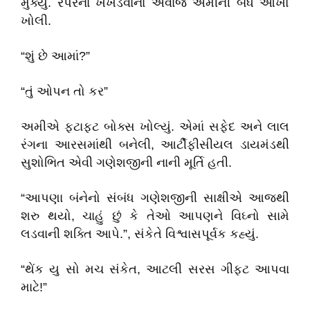
મુક્યું. રેપરના ખખડવાના અવાજે અમીની બંધ આંખો
ખોલી.
“શું છે આમાં?”
“તું ઓપન તો કર”
અમીએ ફટાફટ બોક્સ ખોલ્યું. એમાં સફેદ અને લાલ
રંગના આરસમાંથી બનેલી, આર્ટીફીસીયલ ડાયમંડથી
સુશોભિત એવી ગણેશજીની નાની મૂર્તિ હતી.
“આપણા બંનેનો સંબંધ ગણેશજીની સાક્ષીએ આજથી
શરુ થયો, ચાહું છું કે તેઓ આપણને વિઘ્નો સામે
લડવાની શક્તિ આપે.”, સંકેતે વિશ્વાસપૂર્વક કહ્યું.
“થેંક યુ સો મચ સંકેત, આટલી સરસ ગીફ્ટ આપવા
માટે!”