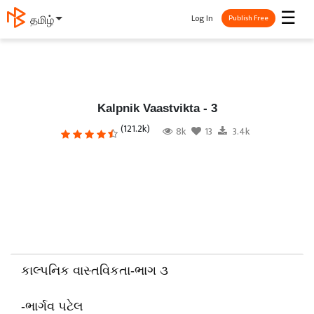
☰
Log In
தமிழ்
Publish Free
Kalpnik Vaastvikta - 3
(121.2k)
8k
13
3.4k
કાલ્પનિક વાસ્તવિકતા-ભાગ ૩
-ભાર્ગવ પટેલ