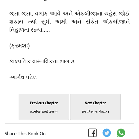
જતા જતા, વળાંક આવે અને એકબીજાના ચહેરા જોઈ
શકાય ત્યાં સુધી અમી અને સંકેત એકબીજાને
નિહાળતા રહ્યા.....
(ક્રમશઃ)
કાલ્પનિક વાસ્તવિકતા-ભાગ ૩
-ભાર્ગવ પટેલ
Previous Chapter
Next Chapter
કાલ્પનિક વાસ્તવિકતા - ૨
કાલ્પનિક વાસ્તવિકતા - ૪
Share This Book On: