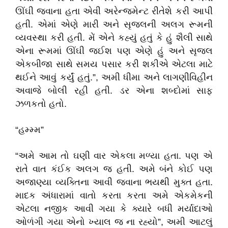
ઊંઘી જવાના હતા એવી અરેન્જમેન્ટ રીતેશે કરી આપી
હતી. એમાં એણે મારી અને સૃજલની અલગ રૂમની
વ્યવસ્થા કરી હતી. મેં એને કહ્યું હતું કે હું શૈલી સાથે
એના રૂમમાં ઊંઘી જઈશ પણ એણે હું અને સૃજલ
એકબીજા સાથે સમય પસાર કરી શકીએ એટલા માટે
થઈને આવું કર્યું હતું.”, અમી ધીમા અને લાગણીવિહીન
અવાજે બોલી રહી હતી. ડર એના શબ્દોમાં સાફ
ઝળકતો હતો.
“હમ્મ્મ”
“અમે આમ તો ઘણી વાર એકલા મળ્યા હતા. પણ એ
રાતે વાત કંઈક અલગ જ હતી. અમે બંને કોઈ પણ
અજાણ્યા વ્યક્તિના આવી જવાના ભયથી મુક્ત હતા.
માદક અંધારામાં વાતો કરતા કરતા અમે એકમેકની
એટલા નજીક આવી ગયા કે ક્યારે બધી મર્યાદાઓ
ઓળંગી ગયા એનો ખ્યાલ જ ના રહ્યો”, અમી આટલું