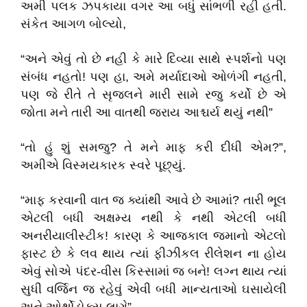
અમી પલક ઝપકાયા વગર આ બધું સાંભળી રહી હતી.
સંકેત આગળ બોલ્યો,
“અને એવું તો છે નહી કે મારે દિવ્યા સાથે સ્પર્શનો પણ
સંબંધ નહતો! પણ હા, અમે મર્યાદાઓ ઓળંગી નહતી,
પણ જે રીતે તે સૃજલને મારી સામે રજુ કર્યો છે એ
જોતા મને તારી આ વાતથી જરાય આશ્ચર્ય થયું નથી”
“તો હું શું સમજુ? તે મને માફ કરી દીધી એમ?”,
અમીએ વિસ્મયકારક સ્વરે પૂછ્યું.
“માફ કરવાની વાત જ ક્યાંથી આવે છે આમાં? તારી ભૂલ
એટલી બધી અક્ષમ્ય નથી કે નથી એટલી બધી
અનરીયાલીસ્ટીક! કારણ કે આજકાલ જમાનો એટલો
ફાસ્ટ છે કે લવ થાય ત્યાં ફીઝીકલ રીલેશન ના હોય
એવું સોએ પંદર-વીસ કિસ્સામાં જ બને! લગ્ન થાય ત્યાં
સુધી વર્જિન જ રહેવું એવી બધી માન્યતાઓ ઘસાયેલી