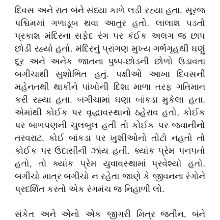
દિવસ અને રાત બંને સંધ્યા કાળે લડી રહ્યા હતા. સૂરજ
પશ્ચિમમાં ગળાડૂબ થવા આતુર હતો. લાલાશ પડતો
પ્રકાશ મંદિરના સફેદ રંગ પર કંઈક અલગ જ છાપ
છોડી રહ્યો હતો. મંદિરનું પ્રાંગણ મુખ્ય ગર્ભગૃહથી ઘણું
દૂર અને અનેક જાતના પુષ્પ-છોડની છોળો ઉડાવતા
બગીચાથી સુશોભિત હતું. પક્ષીઓ આખા દિવસની
મહેનતથી થાકીને પાંખોની દિશા માળા તરફ ગતિમાન
કરી રહ્યા હતા. બગીચામાં ઘણા બાંકડા મુકેલા હતા.
એમાંથી કોઈક પર વૃદ્ધાવસ્થાનો ઠહેરાવ હતો, કોઈક
પર બાળપણની ચુલબુલ હતી તો કોઈક પર જવાનીનો
તરવરાટ. કોઈ બાંકડા પર ખુશીઓનો તોટો નહતો તો
કોઈક પર ઉદાસીની ઝાંય હતી. ક્યાંક પ્રેમ પનપતો
હતો, તો ક્યાંક પ્રેમ યુવાવસ્થામાં પ્રવેશ્યો હતો.
બગીચો માત્ર બગીચો ન રહેતા જાણે કે જીવનના રંગોને
પ્રદર્શિત કરતો એક રંગમંચ જ નિહાળી લો.
સંકેત અને એનો એક જીગરી મિત્ર જતીન, બંને