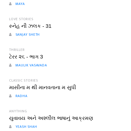
MAYA
LOVE STORIES
સ્નેહ ની ઝલક - 31
SANJAY SHETH
THRILLER
ટેરર ૨૬ - ભાગ 3
MAULIK VASAVADA
CLASSIC STORIES
માસીના મ થી માનવતાના મ સુધી
RADHA
ANYTHING
યુવાવય અને અશ્લીલ ભાષાનું આક્રમણ
YEASH SHAH