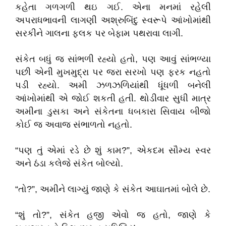
કહેતા ગળગળી થઇ ગઈ. એના મનમાં રહેલી
અપરાધભાવની લાગણી અશ્રુબિંદુ સ્વરૂપે આંખોમાંથી
સરકીને ગાલના ફલક પર બેફામ પથરાવા લાગી.
સંકેત બધું જ સાંભળી રહ્યો હતો, પણ આવું સાંભળ્યા
પછી એની મુખમુદ્રા પર જરા સરખો પણ ફરક નહતો
પડી રહ્યો. અમી ઝળઝળિયાંથી ધૂંધળી બનેલી
આંખોમાંથી એ જોઈ શકતી હતી. થોડીવાર સુધી માત્ર
અમીના ડુસકા અને સંકેતના ધબકારા સિવાય બીજો
કોઈ જ અવાજ સંભાળતો નહતો.
“પણ તું એમાં રડે છે શું કામ?”, એકદમ સૌમ્ય સ્વર
અને ઠંડા કલેજે સંકેત બોલ્યો.
“તો?”, અમીને લાગ્યું જાણે કે સંકેત આઘાતમાં બોલે છે.
“શું તો?”, સંકેત હજી એવો જ હતો, જાણે કે