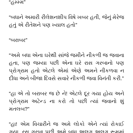
“હમ્મ્મ”
“બધાને અમારી રીલેશનશીપ વિષે ખબર હતી, જેનું મેરેજ
હતું એ રીતેશને પણ ખ્યાલ હતો”
“બરાબર”
“અમે બધા એના ઘરેથી સાંજે જમીને નીકળી જ જવાના
હતા, પણ જમ્યા પછી એના ઘરે રાસ ગરબાનો પણ
પ્રોગ્રામ હતો એટલે એમાં એણે અમને નીકળવા ન
દીધા અને બીજા દિવસે સવારે નીકળી જવા વિનંતી કરી.”
“હા એ તો બરાબર જ છે ને! એટલે દૂર ગયા હોય અને
પ્રોગ્રામ અટેન્ડ ના કરો તો પછી ત્યાં જવાનો શું
મતલબ?”
“હા! એમ વિચારીને જ અમે લોકો એને ત્યાં રોકાઈ
ગયા. રસ ગરબા પછી અમે બધા અલગ અલગ રૂમમાં