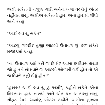
અમી સંકેતની નજીક ગઈ. બંનેના ખભા વચ્ચેનું અંતર
નહીવત થયું. અમીએ સંકેતનો હાથ એના હાથમાં લીધો
અને કહ્યું,
“આઈ લવ યુ સંકેત”
“આટલું જલ્દી? હજી આટલી ઉતાવળ શું છે?”,સંકેતે
મજાકમાં કહ્યું.
“ના! ઉતાવળ ક્યાં કરી જ છે મેં? આખા છ દિવસ થયા!
જો હું તને સોમવારે જ આટલી ઓળખી ગઈ હોત તો એ
જ દિવસે કહી દીધું હોત!!”
“હમ્મ્મ! આઈ લવ યુ ટુ અમી”, કહીને સંકેતે એના
ખિસ્સામાં હાથ નાખ્યો અને એક ઘન આકારનું નાનું,
ગીફ્ટ રેપર ચઢાવેલું બોક્સ કાઢીને અમીના હાથમાં