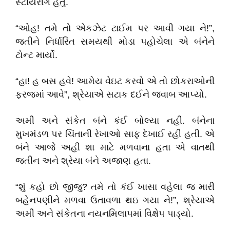
સ્ટીયરીંગ હતું.
“ઓહ! તમે તો એકઝેટ ટાઈમ પર આવી ગયા ને!”,
જતીને નિર્ધારિત સમયથી મોડા પહોચેલા એ બંનેને
ટોન્ટ માર્યો.
“હા! હ બસ હવે! આમેય વેઇટ કરવો એ તો છોકરાઓની
ફરજમાં આવે”, શ્રેયાએ સટાક દઈને જવાબ આપ્યો.
અમી અને સંકેત બંને કંઈ બોલ્યા નહી. બંનેના
મુખમંડળ પર ચિંતાની રેખાઓ સાફ દેખાઈ રહી હતી. એ
બંને આજે અહી શા માટે મળવાના હતા એ વાતથી
જતીન અને શ્રેયા બંને અજાણ હતા.
“શું કહો છો જીજુ? તમે તો કંઈ ખાસા વહેલા જ મારી
બહેનપણીને મળવા ઉતાવળા થઇ ગયા ને!”, શ્રેયાએ
અમી અને સંકેતના નયનમિલાપમાં વિક્ષેપ પાડ્યો.