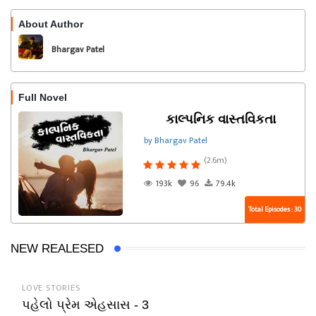
About Author
Follow
Bhargav Patel
Full Novel
કાલ્પનિક વાસ્તવિકતા
by Bhargav Patel
(2.6m)
193k
96
79.4k
Total Episodes : 30
NEW REALESED
LOVE STORIES
પહેલો પ્રેમ એહસાસ - 3