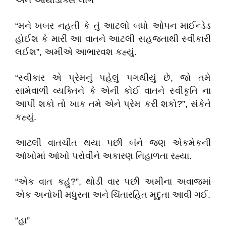
અને ઓર્થોડોક્સ લાગે”
“મને ખબર નહતી કે તું આટલો બધો ઓપન માઈન્ડેડ
હોઈશ કે મારી આ વાતને આટલી સહજતાથી સ્વીકારી
લઈશ”, અમીએ આભારવશ કહ્યું.
“સ્વીકાર એ પ્રેમનું પહેલું પગથીયું છે, જો તમે
સામેવાળી વ્યક્તિને કે એની કોઈ વાતને સ્વીકૃતિ ના
આપી શકો તો ખાક તમે એને પ્રેમ કરી શકો?”, સંકેતે
કહ્યું.
આટલી વાતચીત થયા પછી બંને જણ એકમેકની
આંખોમાં આંખો પરોવીને અકારણ નિહાળતા રહ્યા.
“એક વાત કહું?”, થોડી વાર પછી અમીના અવાજમાં
એક અનોખી મધુરતા અને ચિંતારહિત મૃદુતા આવી ગઈ.
“હા”