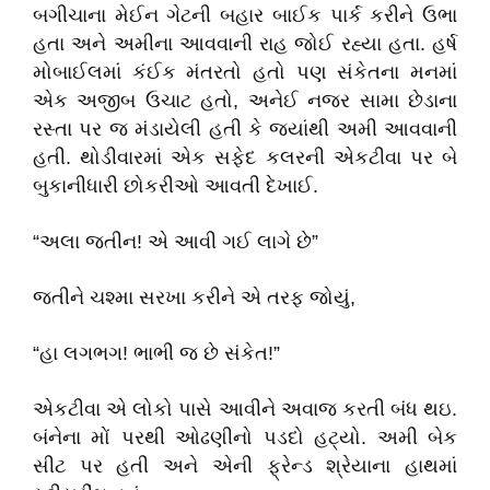
બગીચાના મેઈન ગેટની બહાર બાઈક પાર્ક કરીને ઉભા
હતા અને અમીના આવવાની રાહ જોઈ રહ્યા હતા. હર્ષ
મોબાઈલમાં કંઈક મંતરતો હતો પણ સંકેતના મનમાં
એક અજીબ ઉચાટ હતો, અનેઈ નજર સામા છેડાના
રસ્તા પર જ મંડાયેલી હતી કે જ્યાંથી અમી આવવાની
હતી. થોડીવારમાં એક સફેદ કલરની એકટીવા પર બે
બુકાનીધારી છોકરીઓ આવતી દેખાઈ.
“અલા જતીન! એ આવી ગઈ લાગે છે”
જતીને ચશ્મા સરખા કરીને એ તરફ જોયું,
“હા લગભગ! ભાભી જ છે સંકેત!”
એકટીવા એ લોકો પાસે આવીને અવાજ કરતી બંધ થઇ.
બંનેના મોં પરથી ઓઢણીનો પડદો હટ્યો. અમી બેક
સીટ પર હતી અને એની ફ્રેન્ડ શ્રેયાના હાથમાં