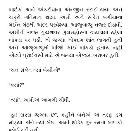
બાઈક અને એકટીવાના એન્જીન સ્ટાર્ટ થયા અને
ચક્રો ગતિમાન થયા. અમી અને સંકેત બગીચાના
મેઈન ગેટથી અંદર પ્રવેશ્યા. આજુબાજુ નજર દોડાવી.
અમીની નજર ગુચ્છાદાર ગુલમહોરના છાયડામાં રહેલા
બાંકડા પર પડી. એ જગ્યા એકદમ શાંત લાગતી હતી
અને આજુબાજુમાં બીજો કોઈ બાંકડો હતોય નહી
એટલે પ્રાઈવસી માટે એ જગ્યા એકદમ બરાબર હતી.
“ચલ સંકેત ત્યાં બેસીએ”
“ક્યાં?”
“ત્યાં”, અમીએ આંગળી ચીંધી.
“હા! સરસ જગ્યા છે”, કહીને બંનેએ એ તરફ ડગ
માંડ્યા. બંને ત્યાં બેઠા. અમી થોડેક દૂર રમતા બાળકો
જોઈ રહી હતી.