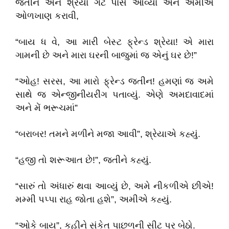
જતીન અને શ્રેયા ગેટ પાસે આવ્યા અને અમીએ
ઓળખાણ કરાવી,
“બાય ધ વે, આ મારી બેસ્ટ ફ્રેન્ડ શ્રેયા! એ મારા
ગામની છે અને મારા ઘરની બાજુમાં જ એનું ઘર છે!”
“ઓહ! સરસ, આ મારો ફ્રેન્ડ જતીન! હમણાં જ અમે
સાથે જ એન્જીનીયરીંગ પતાવ્યું. એણે અમદાવાદમાં
અને મેં ભરૂચમાં”
“બરાબર! તમને મળીને મજા આવી”, શ્રેયાએ કહ્યું.
“હજી તો શરૂઆત છે!”, જતીને કહ્યું.
“સારું તો અંધારું થવા આવ્યું છે, અમે નીકળીએ છીએ!
મમ્મી પપ્પા રાહ જોતા હશે”, અમીએ કહ્યું.
“ઓકે બાય”, કહીને સંકેત પાછળની સીટ પર બેઠો.