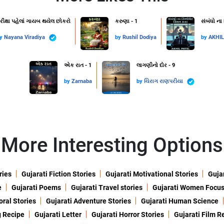
રીક્ષા પહેલાં ગાયબ થયેલ છોકરો
કરુણા - 1
સંબંધો ના
by
Nayana Viradiya
by
Rushil Dodiya
by
AKHI
એક રાત - 1
લાગણીનો દોર - 9
by
Zarnaba
by
ચિરાગ રાણપરીયા
More Interesting Options
ries
Gujarati Fiction Stories
Gujarati Motivational Stories
Gujar
e
Gujarati Poems
Gujarati Travel stories
Gujarati Women Focu
oral Stories
Gujarati Adventure Stories
Gujarati Human Science
g Recipe
Gujarati Letter
Gujarati Horror Stories
Gujarati Film R