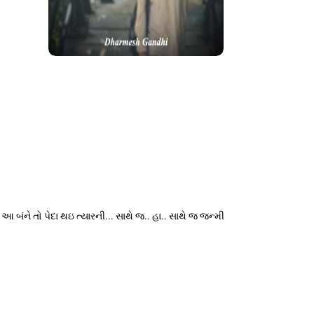
બંને તો પેદા થઇ ત્યારની... સાથે જ.. હા.. સાથે જ જન્મી