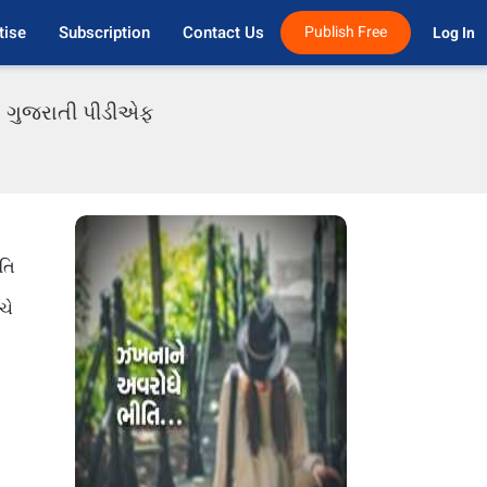
tise
Subscription
Contact Us
Publish Free
Log In 
ાં ગુજરાતી પીડીએફ
તિ
ચે