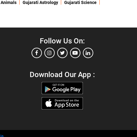
 Animals
Gujarati Astrology
Gujarati Science
Follow Us On:
Download Our App :
ia
.