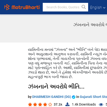
English
ઝંખનાને અવરોધે ભ
યામિનીના મનમાં "ઝંખના" અને "ભીતિ" બંને પેદા થયા
અને અસુરક્ષાનો અનુભવ કરાવતી. યામિની ન્યૂઝ ચે
શોના પ્રભાવમાં, તેની ગાયકીના પ્રત્યેની ઝંખના
પણ વધુ મજબૂત બનતી ગઈ. યામિનીના પિતા તેના ગાય
માટે પ્રોત્સાહિત કરે છે. આથી, યામિનીમાં છુપાયેલ 
ઝઘડો થાય છે, અને તે હંમેશા એકબીજાને અવરોધે છે
મહત્વપૂર્ણ ભાગ બની જાય છે.
ઝંખનાને અવરોધે ભીતિ...
by
DHARMESH GANDHI (DG)
in
Gujarati Short Sto
37.1k
1.4k
Downloads