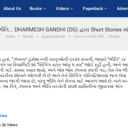
About Us
Books 
Videos 
Paperback 
Adver
ીતિ... DHARMESH GANDHI (DG) દ્વારા Short Stories મ
Home
Novels
Gujarati Novels
ઝંખનાને અવરોધે ભીતિ... - Novels
 હતાં. "ઝંખના" હંમેશા નવી વસ્તુઓની ઇચ્છા રાખતી, જ્યારે "ભીતિ" ડર
નલ પર રિયાલિટી શો "સિંગિંગ સ્ટાર ઓફ ધ યર" જોઈ રહી હતી, અને આ
 વધતી ગઈ. સમય પસાર થયો, અને જેમ જેમ ઝંખના વધતી ગઇ, તેમ તેમ ભી
કીના શોખને ઓળખી લે છે અને તેને સિંગિંગ કોમ્પિટિશનમાં ભાગ લેવા
ઝંખના જાગી જાય છે, પરંતુ ભીતિ તેને રોકવા માટે આગળ આવે છે. બંને વચ્
. આ રીતે, ઝંખના અને ભીતિ વચ્ચેની સંઘર્ષ યામિનીના જીવનમાં એક
ries
5.3k
Views