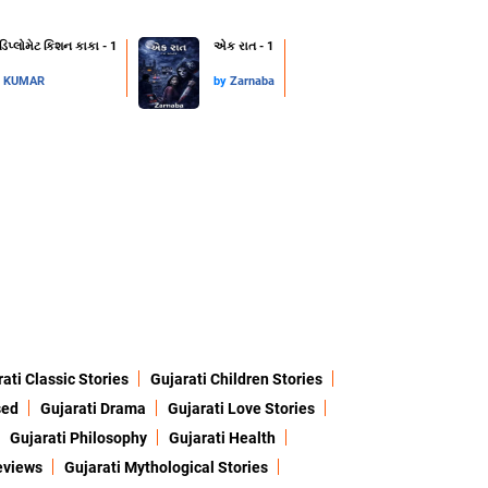
 ડિપ્લોમેટ કિશન કાકા - 1
એક રાત - 1
L KUMAR
by
Zarnaba
ati Classic Stories
Gujarati Children Stories
sed
Gujarati Drama
Gujarati Love Stories
Gujarati Philosophy
Gujarati Health
eviews
Gujarati Mythological Stories