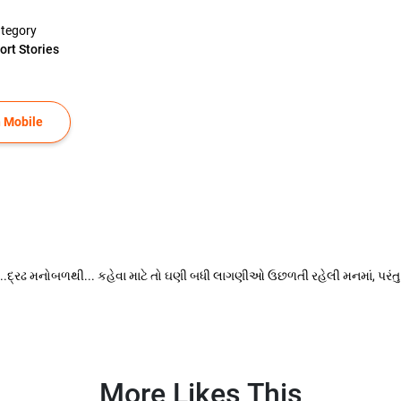
tegory
ort Stories
 Mobile
.દ્રઢ મનોબળથી... કહેવા માટે તો ઘણી બધી લાગણીઓ ઉછળતી રહેલી મનમાં, પરંતુ આ 
More Likes This