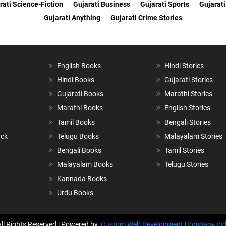
rati Science-Fiction
Gujarati Business
Gujarati Sports
Gujarati
Gujarati Anything
Gujarati Crime Stories
English Books
Hindi Stories
Hindi Books
Gujarati Stories
Gujarati Books
Marathi Stories
Marathi Books
English Stories
Tamil Books
Bengali Stories
ack
Telugu Books
Malayalam Stories
Bengali Books
Tamil Stories
Malayalam Books
Telugu Stories
Kannada Books
Urdu Books
All Rights Reserved | Powered by
Custom Web Development Company Ind