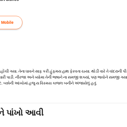
 Mobile
ંચી ગયા. તેના ઘાવને સાફ કરી હુંફમય હાથ ફેરવતા રહ્યા. થોડી વારે તે વાંદરાની પ
રી પાડી. નીરજા અને વ્યોમા તેની ભાષાને ના સમજી શક્યાં, પણ ભાવોને સમજી ગય
બન્નેની આંખોમાં હજુ ય વિસ્મય કાજલ બનીને અંજાયેલું હતું.
ે પાંખો આવી