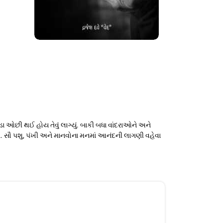
ીડા ઓછી થઈ હોય તેવું લાગ્યું. બાકી બધા વાંદરાઓને અને
ા. સૌ પશુ, પંખી અને માનવોના મનમાં આનંદની લાગણી વહેવા