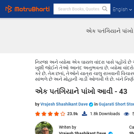
English
એક પતંગિયાને પાંખો 
નિરજા અને વ્યોમા એક ઘાયલ વાંદરા પાસે પહોંચે છે
ખુશી જોઈને તેઓ આનંદ અનુભવતા છે. વ્યોમા વાંદરોન
કરે છે. તેમ છતાં, તેઓને યાત્રા ચાલુ રાખવાની વિચ
સાંભળે છે અને મોહાની ગાડી ઓળખી લે છે. બંને નિર્ણય
એક પતંગિયાને પાંખો આવી - 43
by
Vrajesh Shashikant Dave
in
Gujarati Short Sto
23.9k
1.8k
Downloads
Writen by
Ca
Vrajesh Shashikant Dave
Sh