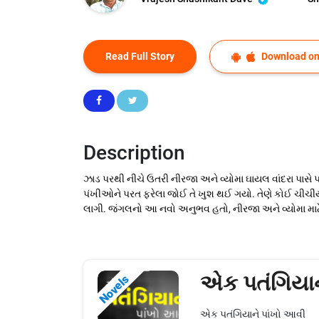
Read Full Story
Download on
Description
ઝાડ પરથી નીચે ઉતરી નીરજા અને વ્યોમા ઘાયલ વાંદરા પાસે પહો
પંખીઓને પરત ફરેલા જોઈ તે ખુશ થઈ ગયો. તેણે કોઈ ચીચીયા
લાગી. જંગલનો આ નવો અનુભવ હતો, નીરજા અને વ્યોમા માટે. 
એક પતંગિયાન
Novels
એક પતંગિયાને પાંખો આવી