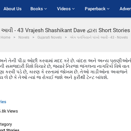
About Us
Books 
Videos 
Paperback 
Adver
આવી - 43 Vrajesh Shashikant Dave દ્વારા Short Storie
Home
Novels
Gujarati Novels
એક પતંગિયાને પાંખો આવી - 43 - Novels
 અને તેની પીડા ઓછી કરવામાં મદદ કરે છે. વાંદરા અને અન્ય પ્રાણીઓન
ી સમજદારી વિશે વિચારે છે, જ્યારે નિરજા જંગલના નાગરિકો વિષે વાત
ારણા કરવી પડે છે, કારણ કે રસ્તામાં જોખમ છે. તેઓ ગાડીઓના અવાજને
 લે છે કે તેઓ ત્યાં જ રોકાઈ જશે અને ફરીથી ટેન્ટ બાંધશે.
ries
5.8k
Views
tegory
ort Stories