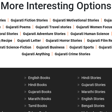
More Interesting Options
ries
Gujarati Fiction Stories
Gujarati Motivational Stories
Gujar
e
Gujarati Poems
Gujarati Travel stories
Gujarati Women Focu
oral Stories
Gujarati Adventure Stories
Gujarati Human Science
g Recipe
Gujarati Letter
Gujarati Horror Stories
Gujarati Film R
rati Science-Fiction
Gujarati Business
Gujarati Sports
Gujarati
Gujarati Anything
Gujarati Crime Stories
English Books
Hindi Stories
Hindi Books
Gujarati Stories
Gujarati Books
Marathi Stories
Marathi Books
English Stories
Tamil Books
Bengali Stories