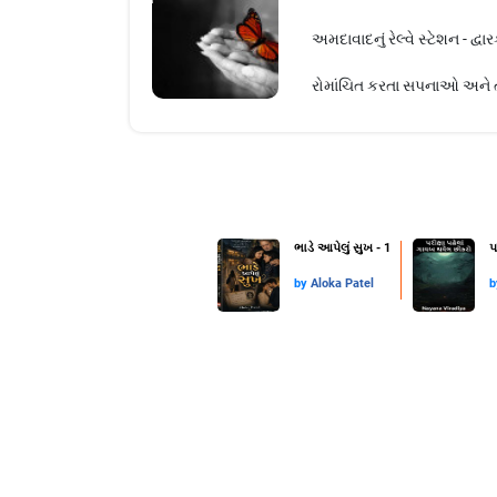
અમદાવાદનું રેલ્વે સ્ટેશન - દ્
રોમાંચિત કરતા સપનાઓ અને તે
ભાડે આપેલું સુખ - 1
પ
by
Aloka Patel