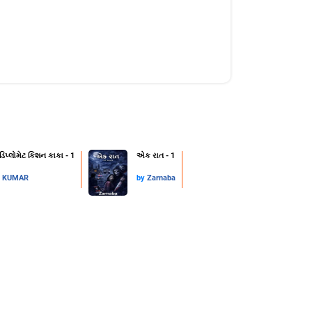
 ડિપ્લોમેટ કિશન કાકા - 1
એક રાત - 1
L KUMAR
by
Zarnaba