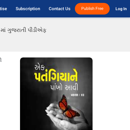
tise
Subscription
Contact Us
Publish Free
Log In 
s માં ગુજરાતી પીડીએફ
ી