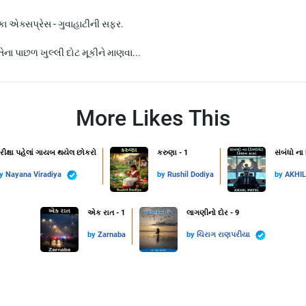
વારકા એક્સપ્રેસ - ગુવાહાટીની સફર.
ના પાછળ ખુલ્લી દોટ મૂકીને માણવા...
More Likes This
રીક્ષા પહેલાં ગાયબ થયેલ છોકરો
કરુણા - 1
સંબંધો ના
by
Nayana Viradiya
by
Rushil Dodiya
by
AKHI
એક રાત - 1
લાગણીનો દોર - 9
by
Zarnaba
by
ચિરાગ રાણપરીયા