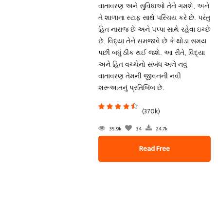
વાતાવરણ અને સુવિધાઓ તેને ગમશે, અને
તે શાળાના સ્ટાફ સાથે પરિચય કરે છે. પરંતુ
હિત નારાજ છે અને પપ્પા સાથે રહેવા ઇચ્છે
છે. વિદ્યા તેને સમજાવે છે કે થોડા સમય
પછી બધું ઠીક થઈ જશે. આ રીતે, વિદ્યા
અને હિત વચ્ચેનો સંબંધ અને નવું
વાતાવરણ તેમની જીવનની નવી
શરૂઆતનું પ્રતિબિંબ છે.
(370k)
35.9k
34
24.7k
Read Free