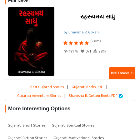
Full Novel
રહસ્યમય સાધુ
by Bhavisha R. Gokani
(2.8m)
191.7k
371
98.1k
Total Episodes : 11
Best Gujarati Stories
|
Gujarati Books PDF
|
Gujarati Adventure Stories
|
Bhavisha R. Gokani Books PDF
More Interesting Options
Gujarati Short Stories
Gujarati Spiritual Stories
Gujarati Fiction Stories
Gujarati Motivational Stories