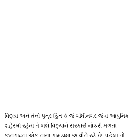
વિદ્યા અને તેનો પુત્ર હિત કે જે ગાંધીનગર જેવા આધુનિક
શહેરમાં રહેતા તે બન્ને વિદ્યાને સરકારી નોકરી મળતા
જુનગાઢના એક નાના ગામડામાં આવીને રહે છે. પહેલા તો