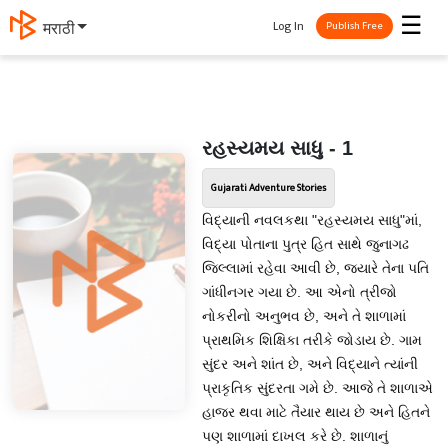
☰
Log In
தமிழ்
Publish Free
રહસ્યમય સાધુ - 1
Gujarati Adventure Stories
વિદ્યાની નવલકથા "રહસ્યમય સાધુ"માં,
વિદ્યા પોતાના પુત્ર હિત સાથે જુનાગઢ
જિલ્લામાં રહેવા આવી છે, જ્યારે તેના પતિ
ગાંધીનગર ગયા છે. આ એનો ત્રીજો
નોકરીનો અનુભવ છે, અને તે શાળામાં
પ્રાથમિક શિક્ષિકા તરીકે જોડાય છે. ગામ
સુંદર અને શાંત છે, અને વિદ્યાને ત્યાંની
પ્રાકૃતિક સુંદરતા ગમે છે. આજે તે શાળાએ
હાજર થવા માટે તૈયાર થાય છે અને હિતને
પણ શાળામાં દાખલ કરે છે. શાળાનું