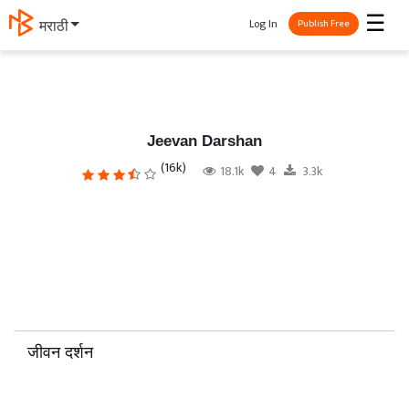
☰
Log In
मराठी
Publish Free
Jeevan Darshan
(16k)
18.1k
4
3.3k
जीवन दर्शन