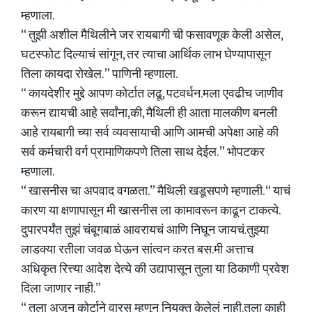
म्हणाला.
“ तुझी अशील मैथिलीने जर रायबागी ची फसावणूक केली असेल,
घटस्फोट दिल्याचं सांगून, तर त्याचा आर्थिक लाभ घेण्यापासून
तिला कायदा रोखेल. ” पाणिनी म्हणाला.
“ कायदेशीर मुद्दे आपण कोर्टात लढू, पटवर्धन.मला एवढीच जाणीव
करून द्यायची आहे सर्वांना,की, मैथिली ही आता मालकीण बनली
आहे रायबागी च्या सर्व व्यवसायाची आणि आमची अपेक्षा आहे की
सर्व कर्मचारी वर्ग प्रामाणिकपणे तिला साथ देईल. ” भोपटकर
म्हणाला.
“ खासनीस चा अपवाद वगळता.” मैथिली खडूसपणे म्हणाली. “ याचं
कारण या क्षणापासून मी खासनीस ला कामावरून काढून टाकत्ये.
दुपारपर्यंत तुझं चंबूगबाळं आवरायचं आणि निघून जायचं.तुझ्या
लाडक्या रतीला जवळ घेऊन सांत्वन करत बस.मी अत्ताच
अधिकृत रित्त्या आदेश देत्ये की उद्यापासून तुला या ठिकाणी प्रवेश
दिला जाणार नाही.”
“ तुला अजून कोर्टाने वारस म्हणून नियुक्त केलेलं नाही.तुला काही