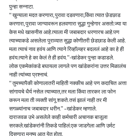
पुन्हा सन्नाटा.
“ खुन्याला मदत करणारा, पुरावा दडवणारा,किंवा त्यात छेडछाड
करणारा, पुरावा जाग्यावरून हलवणारा सुद्धा गुन्हेगार असतो.ज्या या
केस मधे खासनीस आहे.त्याला मी जबाबदार धरणारच आहे.पण
त्याच्याकडे असलेला पुराव्यात सुद्धा कोणीतरी छेडछाड केली आहे.
मला त्याचं नाव हवंय आणि त्याने रिव्हॉल्व्हर बदललं आहे का हे ही
हवंय.त्याने हे का केलं ते ही हवंय. ”-खांडेकर पुन्हा कडाडले.
लोक एकमेकांकडे बघायला लागले पण खांडेकरांना उत्तर मिळालंच
नाही त्यांच्या प्रश्नाचं.
“ तुमच्यापैकी कोणालातरी माहिती नक्कीच आहे पण कदाचित अत्ता
सांगायचे धैर्य नसेल त्याच्यात,तर मला किंवा तारकर ला फोन
करून मला ती व्यक्ती सांगू शकते. तसं झालं नाही तर मी
सगळ्यांनाच जबाबदार धरीन.” –खांडेकर म्हणाले.
दाराजवळ उभे असलेले काही कर्मचारी अचानक बाजूला
सरकले.खांडेकरांनी तिकडे पाहिलं.एक जाडगेला आणि उर्मट
दिसणारा मनुष्य आत येत होता.