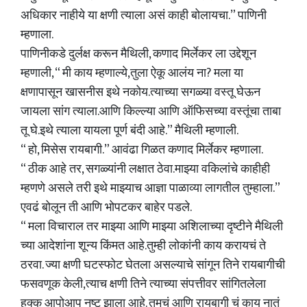
अधिकार नाहीये या क्षणी त्याला असं काही बोलायचा.” पाणिनी
म्हणाला.
पाणिनीकडे दुर्लक्ष करून मैथिली, कणाद मिर्लेकर ला उद्देशून
म्हणाली, “ मी काय म्हणाल्ये,तुला ऐकू आलंय ना? मला या
क्षणापासून खासनीस इथे नकोय.त्याच्या सगळ्या वस्तू घेऊन
जायला सांग त्याला.आणि किल्ल्या आणि ऑफिसच्या वस्तूंचा ताबा
तू घे.इथे त्याला यायला पूर्ण बंदी आहे.” मैथिली म्हणाली.
“ हो, मिसेस रायबागी.” आवंढा गिळत कणाद मिर्लेकर म्हणाला.
“ ठीक आहे तर, सगळ्यांनी लक्षात ठेवा.माझ्या वकिलांचे काहीही
म्हणणे असले तरी इथे माझ्याच आज्ञा पाळाव्या लागतील तुम्हाला.”
एवढं बोलून ती आणि भोपटकर बाहेर पडले.
“ मला विचाराल तर माझ्या आणि माझ्या अशिलाच्या दृष्टीने मैथिली
च्या आदेशांना शून्य किंमत आहे.तुम्ही लोकांनी काय करायचं ते
ठरवा. ज्या क्षणी घटस्फोट घेतला असल्याचे सांगून तिने रायबागीची
फसवणूक केली,त्याच क्षणी तिने त्याच्या संपत्तीवर सांगितलेला
हक्क आपोआप नष्ट झाला आहे. तुमचं आणि रायबागी चं काय नातं