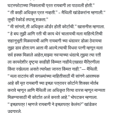
घटस्फोटाच्या निकालाची प्रत रायबागी ला पाठवली होती.”
“ ती काही अधिकृत प्रत नव्हती.” – मैथिली खांडेकरांना म्हणाली. “
तुम्ही रेकोर्ड तपासू शकता.”
“ मी सांगतो, ती अधिकृत ऑर्डर होती कोर्टाची. ” खासनीस म्हणाला.
“ हे बघ तुझी आणि रती ची काय थेरं चालायची मला माहित्ये.तिची
सहानुभूती मिळवायची आणि रायबागी च्या धंद्यावर डोळा ठेवायचा
तुझा डाव होता.पण आता मी आल्ये.त्याची विधवा पत्नी म्हणून मला
सर्व हक्क मिळाले आहेत,माझ्या नवऱ्याच्या धंद्याचे. तुझ्या त्या रती
ला कायदेशीर दृष्ट्या काहीही किंम्मत नाहीये.एखाद्या मैत्रिणीला
किंवा रखेलला असते त्यापेक्षा जास्त किंमत नाही.”— मैथिली.
“ मला वाटतंय की सगळ्यांच्या माहितीसाठी मी सांगणे आवश्यक
आहे की मृत रायबागी च्या इच्छा पत्रावर कोर्टाने शिक्का मोर्तब
करावे म्हणून आणि मैथिली ला अधिकृत रित्या वारस म्हणून मान्यता
मिळण्यासाठी मी कोर्टात अर्ज करतो आहे.” भोपटकर म्हणाला.
“ इच्छापत्र ! म्हणजे रायबागी ने इच्छापत्र केलंय?” खांडेकर
उद्गारले.