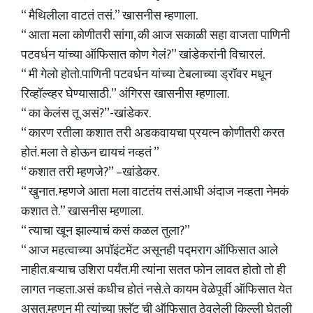
“ मैथिलीला वाटतं तसं.” खासनीस म्हणाला.
“ आता मला कोणीतरी सांगा, की आज सकाळी सहा वाजता पाणिनी
पटवर्धन यांच्या ऑफिसात कोण गेलं?” खांडेकरांनी विचारलं.
“ मी गेलो होतो.पाणिनी पटवर्धन यांच्या टेबलाच्या ड्रॉवर मधून
रिव्हॉल्व्हर घेण्यासाठी.” अंगिरस खासनीस म्हणाला.
“ का केलंस तू असं?”-खांडेकर.
“ कारण रतीला कशात तरी अडकवायचा प्रयत्न कोणीतरी करत
होतं. मला ते होऊन द्यायचं नव्हतं ”
“ कशात तरी म्हणजे?” –खांडेकर.
“ खुनात. म्हणजे आता मला वाटतंय तसं.आधी अंदाज नव्हता नेमकं
कशात ते.” खासनीस म्हणाला.
“ त्याचा खून झाल्याचं कसं कळल तुला?”
“ आज महत्वाच्या अपॉइंटमेंट असूनही पद्मराग ऑफिसात आले
नाहीत.बऱ्याच उशिरा पर्यंत.मी त्यांना सतत फोन लावत होतो तो ही
लागत नव्हता.असं कधीच होतं नसे.ते कायम वेळेपूर्वी ऑफिसात येत
असत.म्हणून मी त्यांच्या फ़्लॅट ची ऑफिसात ठेवलेली किल्ली घेतली