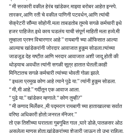
“ मी सरकारी वकील हेरंब खांडेकर. माझ्या बरोबर आहेत इन्स्पे.
तारकर, आणि रती चे वकील पाणिनी पटवर्धन, आणि त्यांची
सेक्रेटरी सौंम्या सोहोनी. मला ताबडतोब तुमचे सगळे कर्मचारी इथे
हजर पाहिजेत. इथे काय घडलंय याची संपूर्ण माहिती मला हव्ये.मी
तुम्हाला प्रश्न विचारणार आहे ” रायबागी च्या ऑफिसात आल्या
आल्याच खांडेकरांनी जोरदार आवाजात हुकूम सोडला.त्यांच्या
जाडजूड देह यष्टीत आणि भरदार आवाजात अशी जादू होती की
थोड्याच अवधीत त्यांनी सगळी सूत्र हातात घेतली.काही
मिनिटातच सगळे कर्मचारी त्यांच्या भोवती गोळा झाले.
“ इथला प्रमुख कोण आहे त्याने पुढे या.” त्यांनी हुकूम सोडला.
“ मी, मी आहे.” गर्दीतून एक आवाज आला.
“ पुढे या.” खांडेकर म्हणाले. “ कोण तुम्ही?”
“ मी कणाद मिर्लेकर. ,मी पद्मराग रायबागी च्या हाताखालचा सर्वात
वरिष्ठ अधिकारी होतो.जनरल मॅनेजर. ”
तो एक तिशीच्या घरातला गुबगुबित गाल ,घारे डोळे, पातळसर ओठ
असलेला माणूस होता.खांडेकरांच्या शेजारी जाऊन तो उभा राहिला.