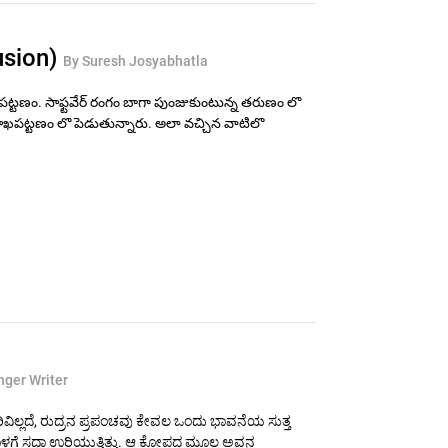
lusion)
By Suresh Josyabhatla
ట్టణం. సాఫ్టవేర్ రంగం బాగా పుంజుకుంటున్న తరుణం లొ
ిశాఖపట్టణం లొ పెడుతున్నారు. అలా వచ్చిన వాటిలొ
nger Writer
ವಿಲ್ಲದೆ, ರುದ್ರನ ಪ್ರಪಂಚವು ಕೇವಲ ಒಂದು ಭಾವನೆಯ ಸುತ್ತ
ಅವನೊಳಗೆ ಸದಾ ಉರಿಯುತ್ತಿತ್ತು. ಆ ಕೋಪದ ಮೂಲ ಅವನ