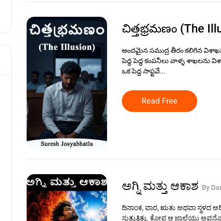
చిత్తభ్రమణం (The Il
అందమైన సముద్ర తీరం కలిగిన విశాఖప
పెద్ద పెద్ద కంపనీలు వాళ్ళ శాఖలను వ
ఒక పెద్ద సాఫ్టవే...
Read Free
ಅಗ್ನಿ ಮತ್ತು ಆಕಾಶ
By Da
ದಿನಾಂಕ, ವಾರ, ಋತು ಅಥವಾ ಸ್ಥಳದ ಅರಿ
ಸುತ್ತುತ್ತಿತ್ತು. ಕೋಪ ಆ ಜ್ವಾಲೆಯು 