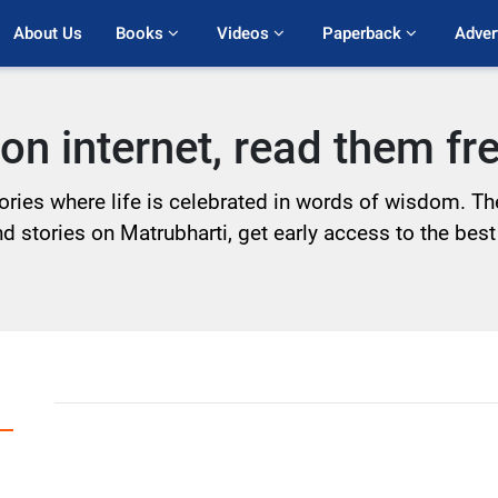
About Us
Books 
Videos 
Paperback 
Adver
 on internet, read them f
ories where life is celebrated in words of wisdom. The
nd stories on Matrubharti, get early access to the best