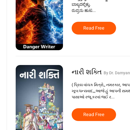
ಬಾಲ್ಯದಲ್ಲಿತ್ತು.
ರುದ್ರನು ಹುಟ...
Read Free
નારી શક્તિ
By Dr. Damyant
( પ્રિય વાંચક મિત્રો,, નમસ્કાર, આ
ખૂબ ધન્યવાદ,,,આજે હું આપની સમક્ષ 
પાસાઓ રજૂ કરવાં જઈ ર...
Read Free