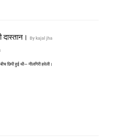
ी दास्तान।
By kajal jha
क
 के बीच छिपी हुई थी— नीलगिरी हवेली।