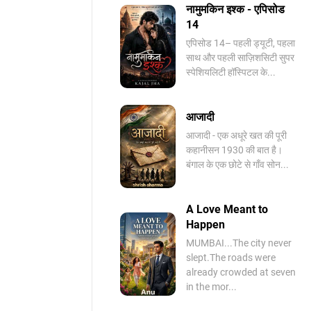
नामुमकिन इश्क - एपिसोड
14
एपिसोड 14– पहली ड्यूटी, पहला
साथ और पहली साज़िशसिटी सुपर
स्पेशियलिटी हॉस्पिटल के...
आजादी
आजादी - एक अधूरे खत की पूरी
कहानीसन 1930 की बात है।
बंगाल के एक छोटे से गाँव सोन...
A Love Meant to
Happen
MUMBAI...The city never
slept.The roads were
already crowded at seven
in the mor...