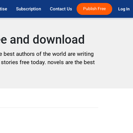
tise
Subscription
Contact Us
Publish Free
Log In 
ree and download
 best authors of the world are writing
 stories free today. novels are the best