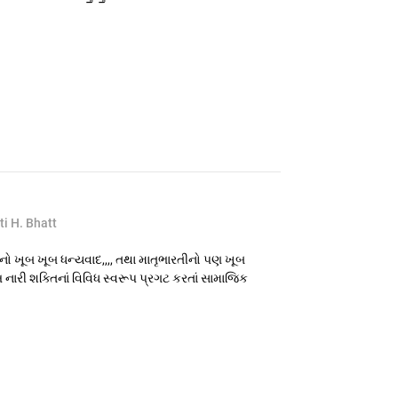
i H. Bhatt
પનો ખૂબ ખૂબ ધન્યવાદ,,,, તથા માતૃભારતીનો પણ ખૂબ
નારી શક્તિનાં વિવિધ સ્વરૂપ પ્રગટ કરતાં સામાજિક