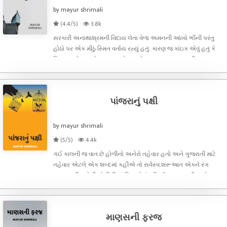
by mayur shrimali
(4.4/5)
3.8k
સરકારી અનાથાશ્રમની વિદાય લેતા વેળા અમનની આંખો ભીની પરંતુ
હોઠો પર એક મીઠું સ્મિત વર્તાય રહ્યું હતું. કારણ જ કાંઇક એવું હતું કે
સ્મિત અને દુઃખનો અનુભવ એક સાથે થાય. અનાથાશ્રમની
ઇમારતમાંથી બહાર નીકળી આશ્રમના ચોકમાં એની આંખ સમક્ષ જે
દ્રશ્ય ખડું થયું એ આજ
પાંજરાનું પક્ષી
by mayur shrimali
(5/5)
4.4k
ગઈ કાલની જ વાત છે હોળીનો અનેરો તહેવાર હતો અને ગુજરાતી માટે
તહેવાર એટલે એક શબ્દમાં કહીએ તો સર્વસ્વ.શરૂઆત એકને રંગ
લગાવવાથી થયેલી હોળીની વ્યક્તિઓમાં પરિવર્તન થવા લાગી અનેરા આ
તહેવારમાં અનેરી મજા આવવા લાગી.ના વ્યક્ત કરી શકાય શબ્દોમાં એવી
જ કાંઇ
માણસની ફરજ