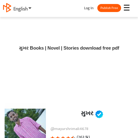
☰
Log In
English
Publish Free
મુખર Books | Novel | Stories download free pdf
મુખર
@mayurshrimali4678
(263.1k)