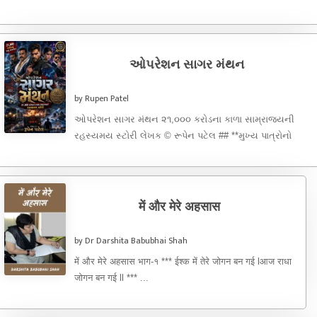
ઓપરેશન સાગર મંથન
by Rupen Patel
ઓપરેશન સાગર મંથન ૨૧,૦૦૦ કરોડના કાળા સામ્રાજ્યની
રહસ્યમય સ્ટોરી લેખક © રૂપેન પટેલ ## **મુખ્ય પાત્રોનો
વિગતવાર પરિચય (Character Dossier)** ### ...
में और मेरे अहसास
by Dr Darshita Babubhai Shah
में और मेरे अहसास भाग-१ *** ईश्क में तेरे जोगन बन गई lआज राधा
जोगन बन गई ll *** ...