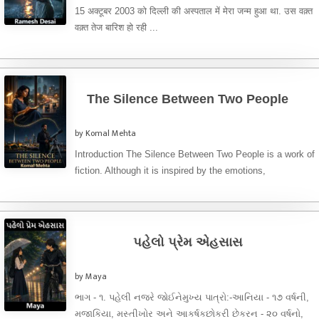
15 अक्टूबर 2003 को दिल्ली की अस्पताल में मेरा जन्म हुआ था. उस वक़्त
वक़्त तेज बारिश हो रही ...
The Silence Between Two People
by Komal Mehta
Introduction The Silence Between Two People is a work of
fiction. Although it is inspired by the emotions,
complexities, and ...
પહેલો પ્રેમ એહસાસ
by Maya
ભાગ - ૧. પહેલી નજરે જોઈનેમુખ્ય પાત્રો:-આનિયા - ૧૭ વર્ષની,
મજાકિયા, મસ્તીખોર અને આકર્ષકછોકરી છેકરન - ૨૦ વર્ષનો,