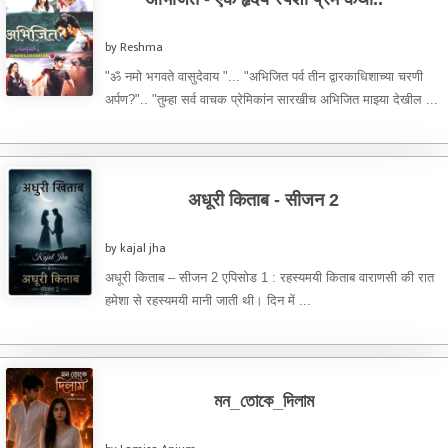
by Reshma
"ॐ नमो भगवते वासुदेवाय "... "अभिजित पर्व तीन द्वारकाधिशाच्या चरणी
अर्पण?".. "तुम्हा सर्व वाचक प्रेमिकांन सारखीच अभिजित माझ्या देखील ...
अधूरी किताब - सीजन 2
by kajal jha
अधूरी किताब – सीजन 2 एपिसोड 1 : रहस्यमयी किताब वाराणसी की रात
हमेशा से रहस्यमयी मानी जाती थी। दिन में ...
মন_তোকে_দিলাম