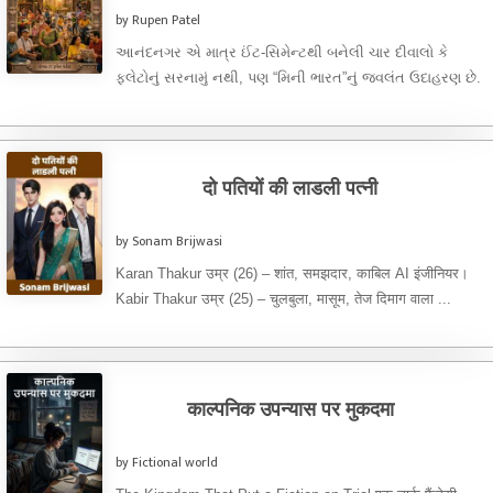
by Rupen Patel
આનંદનગર એ માત્ર ઈંટ-સિમેન્ટથી બનેલી ચાર દીવાલો કે
ફ્લેટોનું સરનામું નથી, પણ “મિની ભારત”નું જ્વલંત ઉદાહરણ છે.
અહીં હિન્દુ, ...
दो पतियों की लाडली पत्नी
by Sonam Brijwasi
Karan Thakur उम्र (26) – शांत, समझदार, काबिल AI इंजीनियर।
Kabir Thakur उम्र (25) – चुलबुला, मासूम, तेज दिमाग वाला ...
काल्पनिक उपन्यास पर मुकदमा
by Fictional world