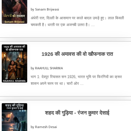
by Sonam Brijwasi
अंधेरी रात, दिल्ली के आसमान पर काले बादल उमड़े हुए। लाल बिजली
चमकती है। धरती पर एक अजनबी उतरा है। ...
1926 की अमावस की वो खौफनाक रात
by RAAHULL SHARMA
भाग 1: देवपुर रियासत सन 1926, भारत भूमि पर फिरंगियों का क्रूर
शासन अपने चरम पर था। चारों ओर ...
शहद की गुड़िया - रंजन कुमार देसाई
by Ramesh Desai