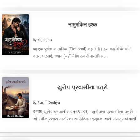
છુપાયેલી એક ગુપ્ત કેમિકલ લેબ... બહાર ...
नामुमकिन इश्क
by kajal jha
यह एक पूर्णतः काल्पनिक (Fictional) कहानी है। इस कहानी के सभी
पात्र, घटनाएँ, स्थान (जहाँ विशेष रूप से वास्तविक ...
યુરોપ પ્રવાસીના પત્રો
by Rushil Dodiya
&#39;યૂરોપ-પ્રવાસીર પત્ર&#39; - યુરોપના પ્રવાસીના પત્રો -
એ રવીન્દ્રનાથ ટાગોરના સાહિત્યિક જીવન અને સમગ્ર બંગાળી
સાહિત્યની એક ખૂબ જ ...