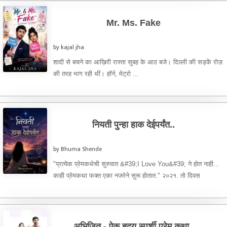
Mr. Ms. Fake
by kajal jha
शादी से बचने का आख़िरी रास्ता सुबह के आठ बजे। दिल्ली की सड़कें रोज़
की तरह भाग रही थीं। हॉर्न, मेट्रो ...
नियती पुन्हा हाक देईपर्यंत..
by Bhuma Shende
"प्रत्येक प्रेमकथेची सुरुवात &#39;I Love You&#39; ने होत नाही...
काही प्रेमकथा फक्त एका नजरेने सुरू होतात." २०२१. तो दिवस
माझ्यासाठी इतर ...
अभिजित - ऐक हृदय स्पर्शी प्रेम कथा..