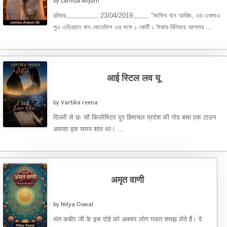
by Lamisa Anjum
রবিবার,,,,,,,,,,,,,,,, 23/04/2019,,,,,,,, "জাফির খান আরিজ, এর একমাএ
পুএ এড্রিয়ান খান জেহেফিল এর সঙ্গে ১ কোটি ১ টাকার বিনিময়ে আপনার ...
आई स्टिल लव यू
by Vartika reena
दिल्ली से छः सौ किलोमिटर दूर हिमाचल प्रदेश की गोद बसा एक टाउन
अवासा इस समय शांत था। ...
अमृत वाणी
by Nitya Oswal
संत कबीर जी के इस दोहे को अक्सर लोग गलत समझ लेते हैं। वे