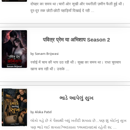
दोपहर का समय था।चारों ओर सूखी और पथरीली ज़मीन फैली हुई थी।
दूर-दूर तक छोटी-छोटी पहाड़ियाँ दिखाई दे रही ...
पवित्र प्रेम या अभिशाप Season 2
by Sonam Brijwasi
रसोई में चाय की भाप उठ रही थी। सुबह का समय था। राधा चुपचाप
खाना बना रही थी। उसके ...
ભાડે આપેલું સુખ
by Aloka Patel
લોકો કહે છે કે પૈસાથી બધું ખરીદી શકાય છે...પણ શું કોઈનું સુખ
પણ ભાડે લઈ શકાય?અધ્યાય ૧અમદાવાદમાં રહેતી ૨૮ ...