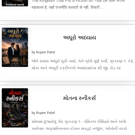
The Kingdom That Put a Fiction on Trial एक डार्क फैंटेसी
महाकाव्य है, जहाँ राजनीति तलवारों से नहीं, विचारों ...
અધૂરો અધ્યાય
by Rupen Patel
જેને સમય અધૂરો મૂકી ગયો, તેને પ્રેમે પૂર્ણ કર્યો. પ્રકરણ ૧: કેફે
મોકા અને અધૂરી સ્ક્રીનપ્લે અમદાવાદના સી.જી. રોડ પર
આવેલી ...
મોતના સ્નીકર્સ
by Rupen Patel
સોલમાં છુપાયેલું ઝેર પ્રકરણ ૧ : કેમિકલ કીમિયો અને કાળો
કારોબાર અફઘાનિસ્તાન–ઈરાન સરહદ નજીક, પર્વતોની વચ્ચે