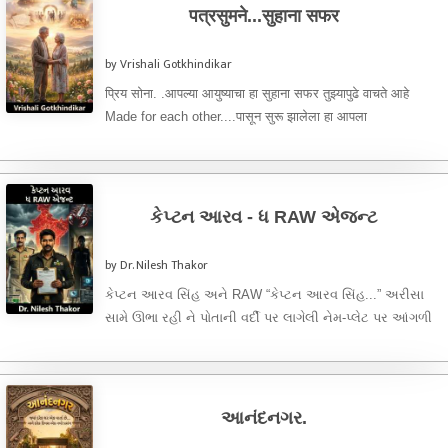
पत्रसुमने...सुहाना सफर
by Vrishali Gotkhindikar
प्रिय सोना. .आपल्या आयुष्याचा हा सुहाना सफर तुझ्यापुढे वाचते आहे
Made for each other....पासून सुरू झालेला हा आपला
प्रवासअगदीMad for each ...
કેપ્ટન આરવ - ધ RAW એજન્ટ
by Dr. Nilesh Thakor
કેપ્ટન આરવ સિંહ અને RAW “કેપ્ટન આરવ સિંહ...” અરીસા
સામે ઊભા રહી ને પોતાની વર્દી પર લાગેલી નેમ-પ્લેટ પર આંગળી
...
આનંદનગર.