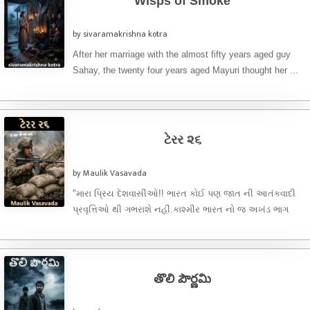
Wisps of Smoke
by sivaramakrishna kotra
After her marriage with the almost fifty years aged guy
Sahay, the twenty four years aged Mayuri thought her ...
ટેરર ૨૬
by Maulik Vasavada
"મારા પ્રિય દેશવાસીઓ!! ભારત કોઈ પણ જાત ની આતંકવાદી
પ્રવૃત્તિઓ થી ગભરાશે નહીં.કાશ્મીર ભારત નો જ અખંડ ભાગ
છે.કાશ્મીરમાં ...
తొలి పౌర్ణమి