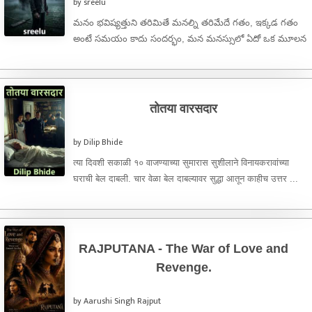
by sreelu
మనం భవిష్యత్తుని తరిమితే మనల్ని తరిమేదే గతం, ఇక్కడ గతం
అంటే సమయం కాదు సందర్భం, మన మనస్సులో ఏదో ఒక మూలన
నిలిచిపోయిన ఆలోచన ...
तोतया वारसदार
by Dilip Bhide
त्या दिवशी सकाळी १० वाजण्याच्या सुमारास सुशीलाने विनायकरावांच्या
घराची बेल दाबली. चार वेळा बेल दाबल्यावर सुद्धा आतून काहीच उत्तर ...
RAJPUTANA - The War of Love and
Revenge.
by Aarushi Singh Rajput