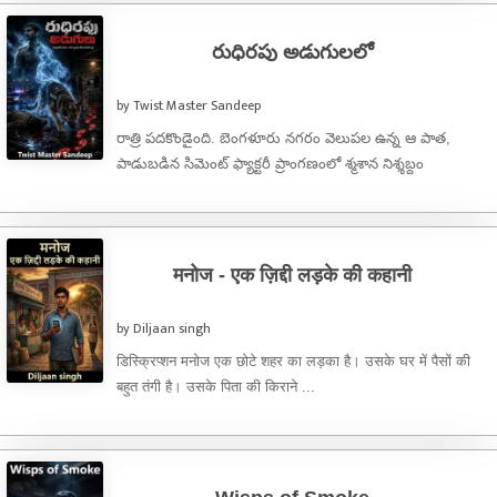
రుధిరపు అడుగులలో
by Twist Master Sandeep
రాత్రి పదకొండైంది. బెంగళూరు నగరం వెలుపల ఉన్న ఆ పాత,
పాడుబడిన సిమెంట్ ఫ్యాక్టరీ ప్రాంగణంలో శ్మశాన నిశ్శబ్దం
ఆవరించింది. ఆకాశంలో నల్లటి మబ్బులు కమ్ముకుని, ...
मनोज - एक ज़िद्दी लड़के की कहानी
by Diljaan singh
डिस्क्रिप्शन मनोज एक छोटे शहर का लड़का है। उसके घर में पैसों की
बहुत तंगी है। उसके पिता की किराने ...