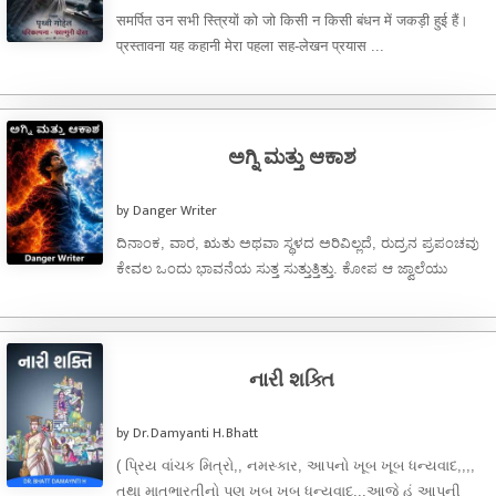
समर्पित उन सभी स्त्रियों को जो किसी न किसी बंधन में जकड़ी हुई हैं।
प्रस्तावना यह कहानी मेरा पहला सह-लेखन प्रयास ...
ಅಗ್ನಿ ಮತ್ತು ಆಕಾಶ
by Danger Writer
ದಿನಾಂಕ, ವಾರ, ಋತು ಅಥವಾ ಸ್ಥಳದ ಅರಿವಿಲ್ಲದೆ, ರುದ್ರನ ಪ್ರಪಂಚವು
ಕೇವಲ ಒಂದು ಭಾವನೆಯ ಸುತ್ತ ಸುತ್ತುತ್ತಿತ್ತು. ಕೋಪ ಆ ಜ್ವಾಲೆಯು
ಅವನೊಳಗೆ ಸದಾ ಉರಿಯುತ್ತಿತ್ತು. ...
નારી શક્તિ
by Dr. Damyanti H. Bhatt
( પ્રિય વાંચક મિત્રો,, નમસ્કાર, આપનો ખૂબ ખૂબ ધન્યવાદ,,,,
તથા માતૃભારતીનો પણ ખૂબ ખૂબ ધન્યવાદ,,,આજે હું આપની