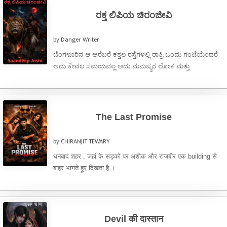
ರಕ್ತ ಲಿಪಿಯ ಚಿರಂಜೀವಿ
by Danger Writer
ಬೆಂಗಳೂರಿನ ಆ ಅರೆಬರೆ ಕತ್ತಲ ರಸ್ತೆಗಳಲ್ಲಿ ರಾತ್ರಿ ಒಂದು ಗಂಟೆಯೆಂದರೆ
ಅದು ಕೇವಲ ಸಮಯವಲ್ಲ ಅದು ಮನುಷ್ಯರ ಲೋಕ ಮತ್ತು
ಮೃತ್ಯುಲೋಕದ ನಡುವಿನ ಒಂದು ತೆಳುವಾದ ...
The Last Promise
by CHIRANJIT TEWARY
धनबाद शहर , जहां के सड़को पर अशोक और राजबीर एक building से
बाहर भागते हूए दिखता है । ...
Devil की दास्तान