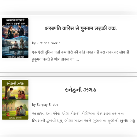
શાંત ...
अरबपति वारिस से गुमनाम लड़की तक.
by Fictional world
एक ऐसी दुनिया जहां कमजोरो की कोई जगह नहीं बस ताकतवर लोग ही
हुकूमत चलते है और ताकत का ...
સ્નેહની ઝલક
by Sanjay Sheth
અમદાવાદના એચ એલ કોમર્સ કોલેજના કેમ્પસમાં વસંતના
દિવસની હળવી ધૂપ, લીલાં ગાર્ડન અને ગુલાબના ફૂલોની સુગંધ બધું
શાંત અને ...