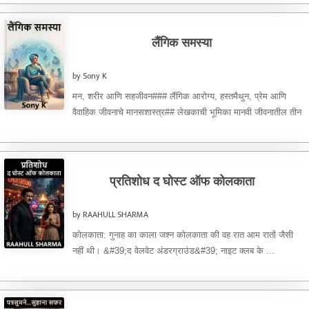
लैंगिक समस्या
by Sony K
मन, शरीर आणि सहजीवन### लैंगिक आरोग्य, हस्तमैथुन, प्रेम आणि
वैवाहिक जीवनाचे मानसशास्त्र## लेखकाची भूमिका मानवी जीवनातील तीन
गोष्टी अत्यंत ...
प्रतिशोध द घोस्ट ऑफ कोलकाता
by RAAHULL SHARMA
कोलकाता: गुनाह का काला जश्न कोलकाता की वह रात आम रातों जैसी
नहीं थी। &#39;द वेलवेट अंडरग्राउंड&#39; नाइट क्लब के ...