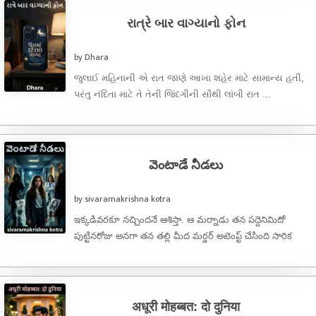
રાત્રે બાર વાગ્યાનો ફોન
by Dhara
જુલાઈ મહિનાની એ રાત જાણે આખા શહેર માટે સામાન્ય હતી,
પરંતુ નંદિતા માટે તે તેની જિંદગીની સૌથી લાંબી રાત ...
వెంటాడే నీడలు
by sivaramakrishna kotra
ఇక్కడివరకూ నచ్చిందనే ఆశిస్తా. ఆ మర్నాడు తన పద్దెనిమిదో
పుట్టినరోజు అనగా తన తల్లి మీద మర్డర్ అటెంప్ట్ చేసింది సారిక
తనకేమాత్రం ఆ విషయమై స్పృహ ...
अधूरी मोहब्बत: दो दुनिया