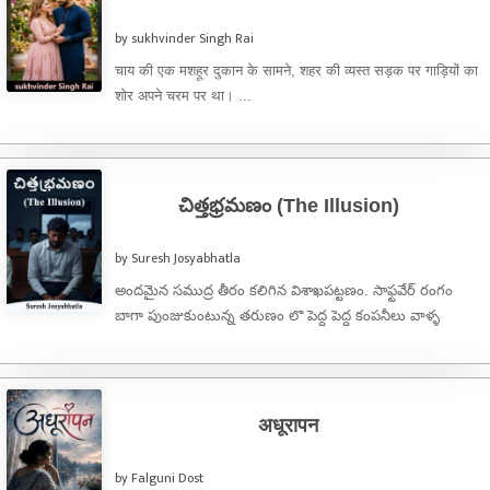
by sukhvinder Singh Rai
चाय की एक मशहूर दुकान के सामने, शहर की व्यस्त सड़क पर गाड़ियों का
शोर अपने चरम पर था। ...
చిత్తభ్రమణం (The Illusion)
by Suresh Josyabhatla
అందమైన సముద్ర తీరం కలిగిన విశాఖపట్టణం. సాఫ్టవేర్ రంగం
బాగా పుంజుకుంటున్న తరుణం లొ పెద్ద పెద్ద కంపనీలు వాళ్ళ
శాఖలను విశాఖపట్టణం లొ పెడుతున్నారు. ...
अधूरापन
by Falguni Dost