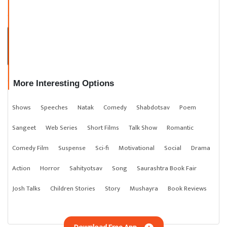
હર્ષ બ્રહ્મભટ્ટ । સર્જક સાથે સાંજ ।
ભાગ ૬
More Interesting Options
Shows
Speeches
Natak
Comedy
Shabdotsav
Poem
Sangeet
Web Series
Short Films
Talk Show
Romantic
Comedy Film
Suspense
Sci-fi
Motivational
Social
Drama
Action
Horror
Sahityotsav
Song
Saurashtra Book Fair
Josh Talks
Children Stories
Story
Mushayra
Book Reviews