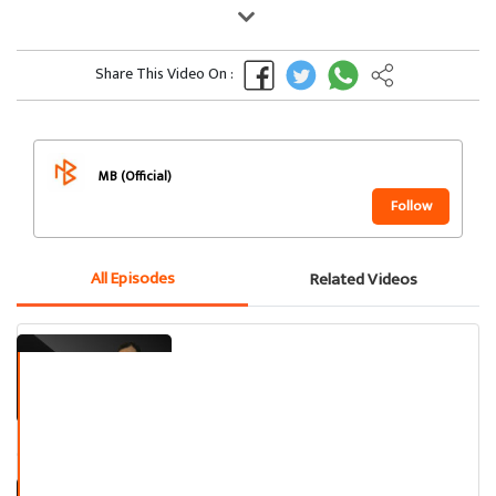
Share This Video On :
MB (Official)
Follow
All Episodes
Related Videos
હર્ષ બ્રહ્મભટ્ટ । સર્જક સાથે સાંજ ।
ભાગ ૧