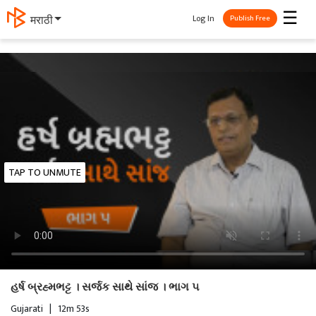
☰
Log In
मराठी
Publish Free
TAP TO UNMUTE
હર્ષ બ્રહ્મભટ્ટ । સર્જક સાથે સાંજ । ભાગ ૫
Gujarati
|
12m 53s