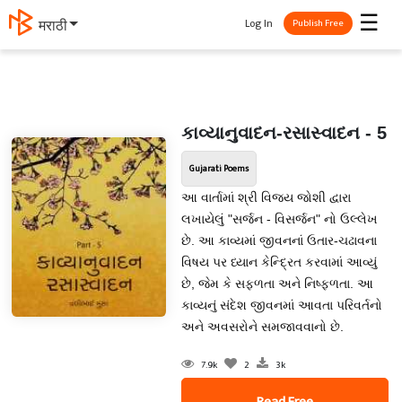
☰
Log In
मराठी
Publish Free
કાવ્યાનુવાદન-રસાસ્વાદન - 5
Gujarati Poems
આ વાર્તામાં શ્રી વિજય જોશી દ્વારા
લખાયેલું "સર્જન - વિસર્જન" નો ઉલ્લેખ
છે. આ કાવ્યમાં જીવનનાં ઉતાર-ચઢાવના
વિષય પર ધ્યાન કેન્દ્રિત કરવામાં આવ્યું
છે, જેમ કે સફળતા અને નિષ્ફળતા. આ
કાવ્યનું સંદેશ જીવનમાં આવતા પરિવર્તનો
અને અવસરોને સમજાવવાનો છે.
7.9k
2
3k
Read Free