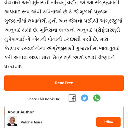
વેચનારો અને મુનિરાની નીરવનું વર્ણન એ આ સંગ્રહમાંની
અપવાદ રૂપ એવી કવિતાઓ છે કે જે મૂળમાં પ્રથમ
ગુજરાતીમાં લખાયેલી હતી અને જેમનો પછીથી અંગ્રેજીમાં
અનુવાદ થયો છે. મુનિરાના કાવ્યનો અનુવાદ પ્રોફેસરશ્રી
મુકેશભાઈએ એમની પોતાની ઇચ્છાથી કર્યો છે. મારાં
કેટલાંક રસદર્શનોના અંગ્રેજીમાંથી ગુજરાતીમાં ભાવાનુવાદ
કરી આપવા બદલ મારા મિત્ર શ્રી અશોકભાઈ વૈષ્ણવને
ધન્યવાદ
Read Free
Share This Book On:
About Author
Follow
Valibhai Musa