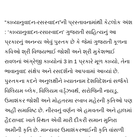
“કાવ્યાનુવાદન-રસસ્વાદન”ની પ્રસ્તાવનામાંથી કેટલોક અંશ
: ‘કાવ્યાનુવાદન-રસાસ્વાદન’ ગુજરાતી સાહિત્યનું આ
પ્રકારનું અનન્ય એવું પુસ્તક છે કે જેમાં ગુજરાતી કૂળના
કવિઓ શ્રી વિજયભાઈ જોશી અને શ્રી મુકેશભાઈ
રાવલનાં અંગ્રેજી કાવ્યોનાં 3 in 1 પ્રકારે મૂળ કાવ્યો, તેના
ભાવાનુવાદ સંક્ષેપ અને રસદર્શનો આપવામાં આવ્યાં છે.
પુસ્તકના કદને અનુલક્ષીને ખ્યાતનામ દેશવિદેશનાં સર્જકો
વિલિયમ બ્લેક, વિલિયમ વર્ડ્ઝવર્થ, સરોજિની નાયડુ,
ઉમાશંકર જોશી અને મોહતરમા રબાબ મહેરની કૃતિઓ પણ
અહીં સમાવિષ્ટ છે. નીરવનું વર્ણન એ હમવતની અને હાલમાં
હૈદરાબાદ ખાતે સ્થિત એવી મારી દીકરી સમાન મુનિરા
અમીની કૃતિ છે. માન્યવર ઉમાશંકરભાઈની કૃતિ વાંસળી