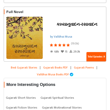
Full Novel
કાવ્યાનુવાદન-રસાવાદન
by Valibhai Musa
(19.5k)
68k
15
29.3k
Total Episodes : 9
Best Gujarati Stories
|
Gujarati Books PDF
|
Gujarati Poems
|
Valibhai Musa Books PDF
More Interesting Options
Gujarati Short Stories
Gujarati Spiritual Stories
Gujarati Fiction Stories
Gujarati Motivational Stories