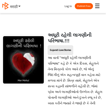
☰
Log In
मराठी
Publish Free
અધૂરી રહેલી લાગણીની
પરિભાષા.!!!
Gujarati Love Stories
આ વાર્તા "અધૂરી રહેલી લાગણીની
પરિભાષા" કહે છે કે એક દિવસ, મેહુલને
તેના મિત્રનો કોલ આવે છે, જે એનું
જિંદગીનું એક મહત્વપૂર્ણ વાત કહેવા માટે
મળવા માંગે છે. મિત્ર સામે, મેહુલને એક
સત્ય કહાની સાંભળીને વહેંચી છે, જેમાં
પ્રેમ અને લાગણીઓનો ઉલ્લેખ છે. મેહુલ
પોતાની લાગણીઓ અને દુખને રજૂ કરે છે,
ખાસ કરીને જ્યારે તે જાણે છે કે તેની