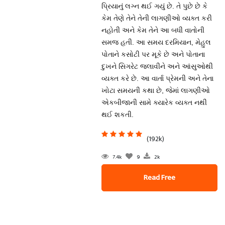
પ્રિયાનું લગ્ન થઈ ગયું છે. તે પુછે છે કે
કેમ તેણે તેને તેની લાગણીઓ વ્યક્ત કરી
નહોતી અને કેમ તેને આ બધી વાતોની
સમજ હતી. આ સમય દરમિયાન, મેહુલ
પોતાને કસોટી પર મૂકે છે અને પોતાના
દુખને સિગરેટ જલાવીને અને આંસુઓથી
વ્યક્ત કરે છે. આ વાર્તા પ્રેમની અને તેના
ખોટા સમયની કથા છે, જેમાં લાગણીઓ
એકબીજાની સામે ક્યારેક વ્યક્ત નથી
થઈ શકતી.
(192k)
7.4k
9
2k
Read Free