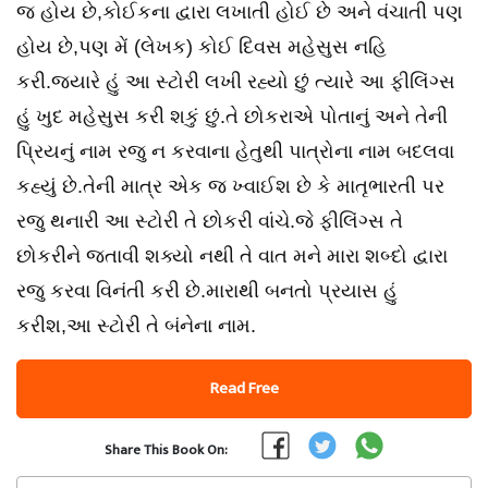
જ હોય છે,કોઈકના દ્વારા લખાતી હોઈ છે અને વંચાતી પણ
હોય છે,પણ મેં (લેખક) કોઈ દિવસ મહેસુસ નહિ
કરી.જયારે હું આ સ્ટોરી લખી રહ્યો છું ત્યારે આ ફીલિંગ્સ
હું ખુદ મહેસુસ કરી શકું છું.તે છોકરાએ પોતાનું અને તેની
પ્રિયનું નામ રજુ ન કરવાના હેતુથી પાત્રોના નામ બદલવા
કહ્યું છે.તેની માત્ર એક જ ખ્વાઈશ છે કે માતૃભારતી પર
રજુ થનારી આ સ્ટોરી તે છોકરી વાંચે.જે ફીલિંગ્સ તે
છોકરીને જતાવી શક્યો નથી તે વાત મને મારા શબ્દો દ્વારા
રજુ કરવા વિનંતી કરી છે.મારાથી બનતો પ્રયાસ હું
કરીશ,આ સ્ટોરી તે બંનેના નામ.
Read Free
Share This Book On: