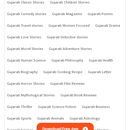
Gujarati Classic Stories
Gujarati Children Stories
Gujarati Comedy stories
Gujarati Magazine
Gujarati Poems
Gujarati Travel stories
Gujarati Women Focused
Gujarati Drama
Gujarati Love Stories
Gujarati Detective stories
Gujarati Moral Stories
Gujarati Adventure Stories
Gujarati Human Science
Gujarati Philosophy
Gujarati Health
Gujarati Biography
Gujarati Cooking Recipe
Gujarati Letter
Gujarati Horror Stories
Gujarati Film Reviews
Gujarati Mythological Stories
Gujarati Book Reviews
Gujarati Thriller
Gujarati Science-Fiction
Gujarati Business
Gujarati Sports
Gujarati Animals
Gujarati Astrology
Download Free App
Gujarati Science
Gujarati Anything
Gujarati Crime Stories