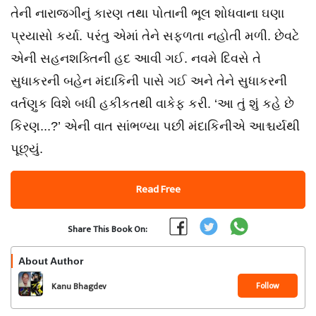
તેની નારાજગીનું કારણ તથા પોતાની ભૂલ શોધવાના ઘણા
પ્રયાસો કર્યા. પરંતુ એમાં તેને સફળતા નહોતી મળી. છેવટે
એની સહનશક્તિની હદ આવી ગઈ. નવમે દિવસે તે
સુધાકરની બહેન મંદાકિની પાસે ગઈ અને તેને સુધાકરની
વર્તણુક વિશે બધી હકીકતથી વાકેફ કરી. ‘આ તું શું કહે છે
કિરણ...?’ એની વાત સાંભળ્યા પછી મંદાકિનીએ આશ્ચર્યથી
પૂછ્યું.
Read Free
Share This Book On:
About Author
Follow
Kanu Bhagdev