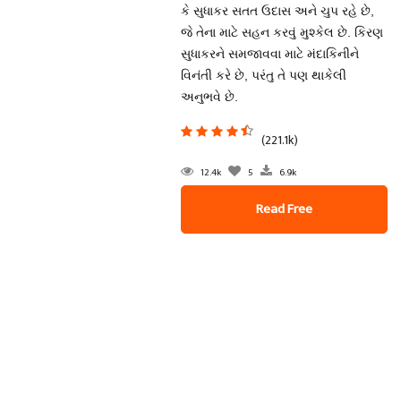
કે સુધાકર સતત ઉદાસ અને ચુપ રહે છે,
જે તેના માટે સહન કરવું મુશ્કેલ છે. કિરણ
સુધાકરને સમજાવવા માટે મંદાકિનીને
વિનંતી કરે છે, પરંતુ તે પણ થાકેલી
અનુભવે છે.
(221.1k)
12.4k
5
6.9k
Read Free