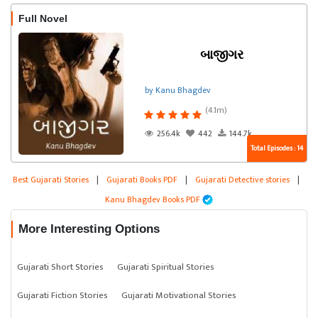
Full Novel
બાજીગર
by Kanu Bhagdev
(4.1m)
256.4k
442
144.7k
Total Episodes : 14
Best Gujarati Stories
|
Gujarati Books PDF
|
Gujarati Detective stories
|
Kanu Bhagdev Books PDF
More Interesting Options
Gujarati Short Stories
Gujarati Spiritual Stories
Gujarati Fiction Stories
Gujarati Motivational Stories