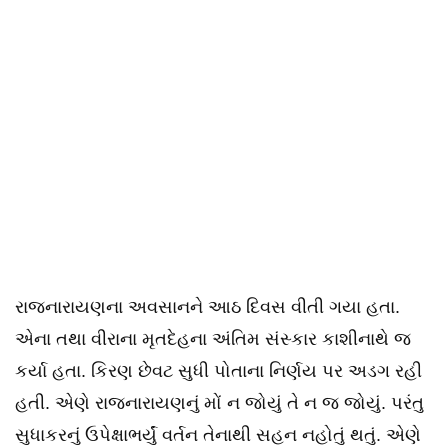
રાજનારાયણના અવસાનને આઠ દિવસ વીતી ગયા હતા.
એના તથા વીરાના મૃતદેહના અંતિમ સંસ્કાર કાશીનાથે જ
કર્યા હતા. કિરણ છેવટ સુધી પોતાના નિર્ણય પર અડગ રહી
હતી. એણે રાજનારાયણનું મોં ન જોયું તે ન જ જોયું. પરંતુ
સુધાકરનું ઉપેક્ષાભર્યું વર્તન તેનાથી સહન નહોતું થતું. એણે