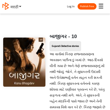
☰
Log In
मराठी
Publish Free
બાજીગર - 10
Gujarati Detective stories
આ વાર્તામાં કિરણ રાજનારાયણના
અવસાન પછીના દુઃખમાં છે. આઠ દિવસો
વીતી ગયા છે અને તેણે રાજનારાયણનું મોં
નથી જોયું. જોકે, તે સુધાકરની ઉદાસી
અને ઉપેક્ષાભર્યું વર્તન સહન કરી શકતી
નથી. કિરણ સુધાકરના વર્તનનો કારણ
શોધવા માટે ઘણીવાર પ્રયત્ન કરે છે, પરંતુ
સફળતા નથી મળે. અંતે, તે સુધાકરની
બહેન મંદાકિની પાસે જાય છે અને તેની
સમસ્યા વિશે વાત કરે છે. કિરણ જણાવે છે