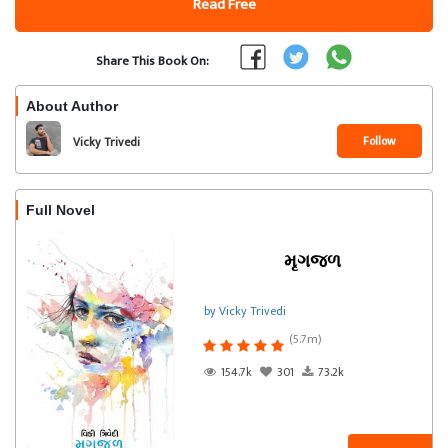
Read Free
Share This Book On:
About Author
Follow
Vicky Trivedi
Full Novel
મૃગજળ
by Vicky Trivedi
(5.7m)
154.7k
301
73.2k