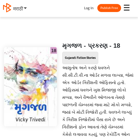
☰
Log In
मराठी
Publish Free
મૃગજળ - પ્રકરણ - 18
Gujarati Fiction Stories
આશુતોષ અને કરણે ધવલને
સી.સી.ટી.વી.ના ઓર્ડર મળવા લાગ્યા, જેમાં
એક ઓર્ડર ગિરીશની ઓફિસનો હતો.
ઓફિસમાં ધવલને ખુશ મિજાજી લોકો
મળ્યા, અને વૈભવીને ઓળખતા તેમણે
પાછળની ચેમ્બરમાં જવા માટે મોકો મળ્યો,
જ્યાં બે મોટી તિજોરી હતી. ધવલને લાગ્યું
કે ગિરીશ તિજોરીમાં પૈસા રાખે છે અને
ગિરીશનો ફોન આવતાં તેણે ચેમ્બરમાં
કેમેરો લગાવવા કહ્યું, પણ રેકોર્ડિંગ ઓન