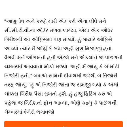
"આશુતોષ અને કરણે મારી એડ કરી એના લીધે મને
સી.સી.ટી.વી.ના ઓર્ડર મળવા લાગ્યા. એમાં એક ઓર્ડર
ગિરીશની આ ઓફિસમાં પણ મળ્યો. હું જ્યારે ઓફિસે
આવ્યો ત્યારે મેં જોયું કે બધા અહીં ખુશ મિજાજી હતા.
વૈભવી મને ઓળખતી હતી એટલે મને એકલાને જ પાછળની
ચેમ્બરમાં આવવાનો મોકો મળ્યો. અહીં મેં જોયું કે બે મોટી
તિજોરી હતી." બધાએ સામેની દીવાલમાં જડેલી બે તિજોરી
તરફ જોયું. "હું એ તિજોરી જોતા જ સમજી ગયો કે એમાં
ચોક્કસ ગિરીશ પૈસા રાખતો હશે. હું હજુ ફિટિંગ કરું એ
પહેલા જ ગિરીશનો ફોન આવ્યો, એણે કહ્યું કે પાછળની
ચેમ્બરમાં કેમેરો લગાવજો