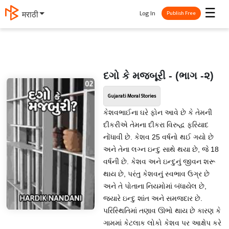
☰
Log In
मराठी
Publish Free
દગો કે મજબૂરી - (ભાગ -૨)
Gujarati Moral Stories
કેશવભાઈના ઘરે ફોન આવે છે કે તેમની
દીકરીએ તેમના દીકરા વિરુદ્ધ ફરિયાદ
નોંધાવી છે. કેશવ 25 વર્ષનો થઈ ગયો છે
અને તેના લગ્ન ઇન્દુ સાથે થયા છે, જે 18
વર્ષની છે. કેશવ અને ઇન્દુનું જીવન શરૂ
થાય છે, પરંતુ કેશવનું સ્વભાવ ઉગ્ર છે
અને તે પોતાના નિયમોમાં બંધાયેલ છે,
જ્યારે ઇન્દુ શાંત અને સમજદાર છે.
પરિસ્થિતિમાં તણાવ ઊભો થાય છે કારણ કે
ગામમાં કેટલાક લોકો કેશવ પર આક્ષેપ કરે