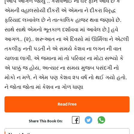
[આપે આગળ જોયું .. કેશવભાઈ ના ઘરે ફોન આવે છે કે
એમની વહાલસોયી દીકરી એ એમના ને દીકરા વિરૃદ્ધ
ફરિયાદ લખાવેલ છે ને તાત્કાલિક હાજર થવા જણાવે છે.
સાથે સાથે એમનો ભૂતકાળ દર્શાવવા માં આવેલ છે.] હવે
આગળ.. (૨)..️ શરૂઆત ના એ દિવસો માં ઊર્મિલા ને એટલી
તકલીફ નતી પડતી ને એ સમયે કેશવ ના લગન ની વાત
ચાલવા લાગી. એ જમાના માં તો પરિવાર ના મોટા સભ્યો કે
એ પાક્કું જ હોય, અત્યાર ના સમય મુજબ પસંદગી નો
મોકો ન મળે. ને એમ પણ કેશવ ૨૫ વર્ષ નો થઈ ગયો હતો.
ને જોતા જોતા માં કેશવ ના ગોળ ધાણા
Read Free
Share This Book On: