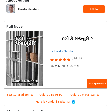
About Author
Follow
Hardik Nandani
Full Novel
દગો કે મજબુરી ?
by Hardik Nandani
(144.9k)
27.1k
8
11.2k
Total Episodes : 5
Best Gujarati Stories
|
Gujarati Books PDF
|
Gujarati Moral Stories
|
Hardik Nandani Books PDF