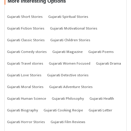
More Interesting Options
Gujarati Short Stories
Gujarati Spiritual Stories
Gujarati Fiction Stories
Gujarati Motivational Stories
Gujarati Classic Stories
Gujarati Children Stories
Gujarati Comedy stories
Gujarati Magazine
Gujarati Poems
Gujarati Travel stories
Gujarati Women Focused
Gujarati Drama
Gujarati Love Stories
Gujarati Detective stories
Gujarati Moral Stories
Gujarati Adventure Stories
Gujarati Human Science
Gujarati Philosophy
Gujarati Health
Gujarati Biography
Gujarati Cooking Recipe
Gujarati Letter
Gujarati Horror Stories
Gujarati Film Reviews