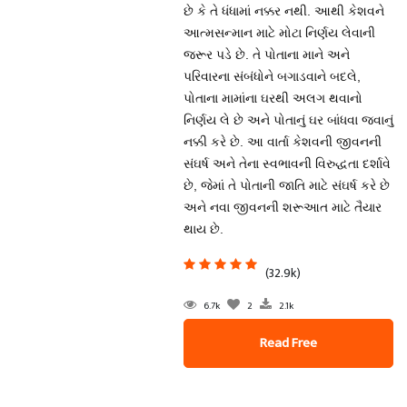
છે કે તે ધંધામાં નક્કર નથી. આથી કેશવને
આત્મસન્માન માટે મોટા નિર્ણય લેવાની
જરૂર પડે છે. તે પોતાના માને અને
પરિવારના સંબંધોને બગાડવાને બદલે,
પોતાના મામાંના ઘરથી અલગ થવાનો
નિર્ણય લે છે અને પોતાનું ઘર બાંધવા જવાનું
નક્કી કરે છે. આ વાર્તા કેશવની જીવનની
સંઘર્ષ અને તેના સ્વભાવની વિરુદ્ધતા દર્શાવે
છે, જેમાં તે પોતાની જાતિ માટે સંઘર્ષ કરે છે
અને નવા જીવનની શરૂઆત માટે તૈયાર
થાય છે.
(32.9k)
6.7k
2
2.1k
Read Free