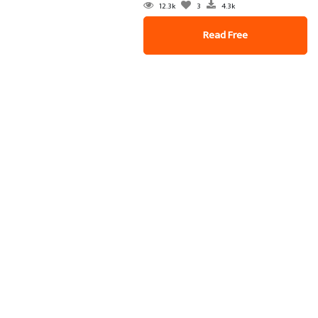
12.3k
3
4.3k
Read Free