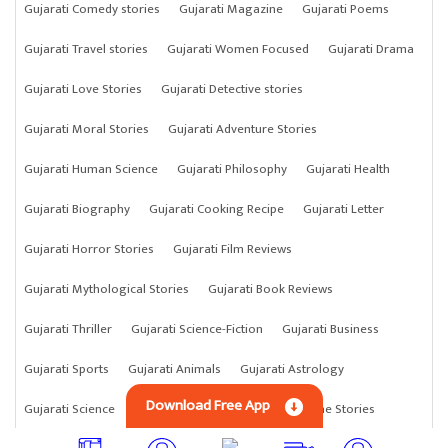
Gujarati Comedy stories
Gujarati Magazine
Gujarati Poems
Gujarati Travel stories
Gujarati Women Focused
Gujarati Drama
Gujarati Love Stories
Gujarati Detective stories
Gujarati Moral Stories
Gujarati Adventure Stories
Gujarati Human Science
Gujarati Philosophy
Gujarati Health
Gujarati Biography
Gujarati Cooking Recipe
Gujarati Letter
Gujarati Horror Stories
Gujarati Film Reviews
Gujarati Mythological Stories
Gujarati Book Reviews
Gujarati Thriller
Gujarati Science-Fiction
Gujarati Business
Gujarati Sports
Gujarati Animals
Gujarati Astrology
Download Free App
Gujarati Science
Gujarati Anything
Gujarati Crime Stories