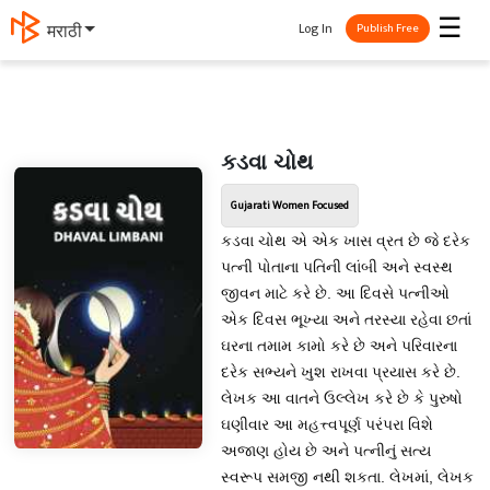
☰
Log In
தமிழ்
Publish Free
કડવા ચોથ
Gujarati Women Focused
કડવા ચોથ એ એક ખાસ વ્રત છે જે દરેક
પત્ની પોતાના પતિની લાંબી અને સ્વસ્થ
જીવન માટે કરે છે. આ દિવસે પત્નીઓ
એક દિવસ ભૂખ્યા અને તરસ્યા રહેવા છતાં
ઘરના તમામ કામો કરે છે અને પરિવારના
દરેક સભ્યને ખુશ રાખવા પ્રયાસ કરે છે.
લેખક આ વાતને ઉલ્લેખ કરે છે કે પુરુષો
ઘણીવાર આ મહત્ત્વપૂર્ણ પરંપરા વિશે
અજાણ હોય છે અને પત્નીનું સત્ય
સ્વરૂપ સમજી નથી શકતા. લેખમાં, લેખક