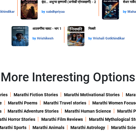
वृंदा... अधुऱ्या कृष्णाची (अनोखी प्रेमकहाणी) - 2
शेअर मार्के
tkhindikar
by
sabdhpriyaa
by
Maha
आठवणींचा सावट - भाग 1
निक्की
by
Hrishikesh
by
Vrishali Gotkhindikar
More Interesting Options
ries
Marathi Fiction Stories
Marathi Motivational Stories
Marat
e
Marathi Poems
Marathi Travel stories
Marathi Women Focus
s
Marathi Adventure Stories
Marathi Human Science
Marathi P
thi Horror Stories
Marathi Film Reviews
Marathi Mythological St
arathi Sports
Marathi Animals
Marathi Astrology
Marathi Sci