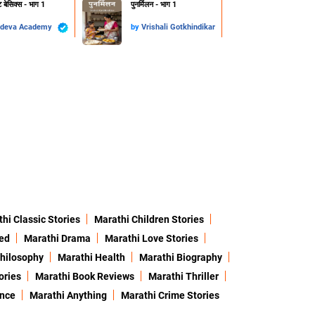
ट बेसिक्स - भाग 1
पुनर्मिलन - भाग 1
deva Academy
by
Vrishali Gotkhindikar
hi Classic Stories
Marathi Children Stories
ed
Marathi Drama
Marathi Love Stories
hilosophy
Marathi Health
Marathi Biography
ories
Marathi Book Reviews
Marathi Thriller
ence
Marathi Anything
Marathi Crime Stories