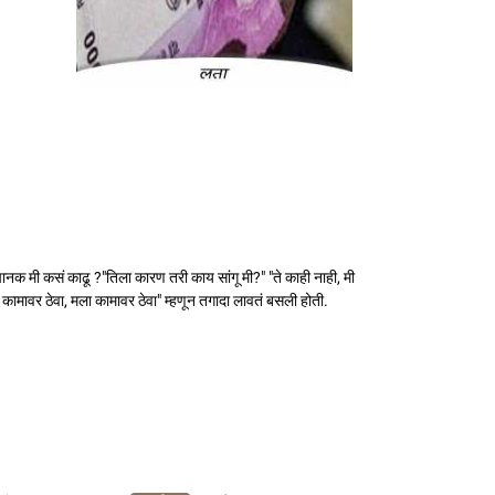
नक मी कसं काढू ?"तिला कारण तरी काय सांगू मी?" "ते काही नाही, मी
 कामावर ठेवा, मला कामावर ठेवा" म्हणून तगादा लावतं बसली होती.