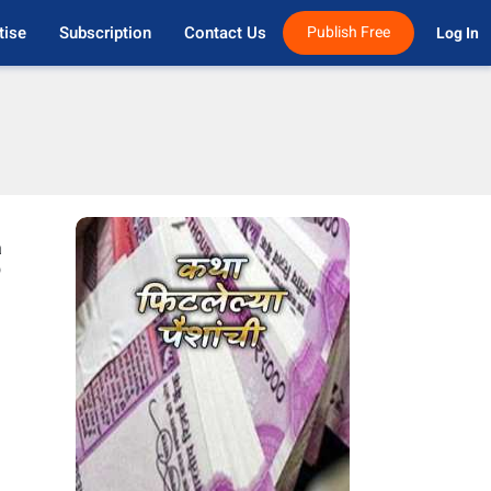
tise
Subscription
Contact Us
Publish Free
Log In 
a
p