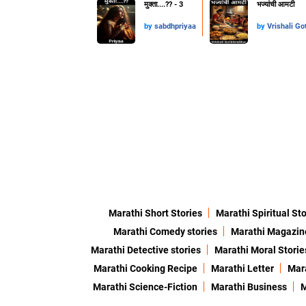
मुक्ता....??️ - 3
भज्यांची आमटी
by
sabdhpriyaa
by
Vrishali Go
Marathi Short Stories
Marathi Spiritual Sto
Marathi Comedy stories
Marathi Magazin
Marathi Detective stories
Marathi Moral Storie
Marathi Cooking Recipe
Marathi Letter
Mara
Marathi Science-Fiction
Marathi Business
M