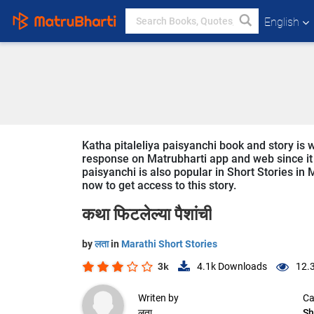
English
Katha pitaleliya paisyanchi book and story is w
response on Matrubharti app and web since it is
paisyanchi is also popular in Short Stories in 
now to get access to this story.
कथा फिटलेल्या पैशांची
by
लता
in
Marathi Short Stories
3k
4.1k
Downloads
12.
Writen by
Ca
लता
Sh