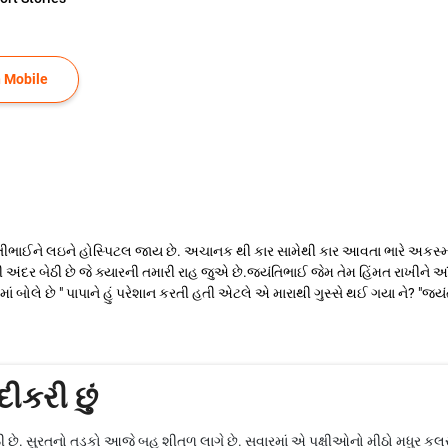
 Mobile
ાઈને લઇને હોસ્પિટલ જાય છે. અચાનક થી કાર સામેથી કાર આવતા ભારે અકસ્માત 
ંદર બેઠી છે જે ક્યારની તમારી રાહ જુએ છે.જ્યંતિભાઈ જેમ તેમ હિંમત રાખીને આંચુ
ાં બોલે છે " પાપાને હું પરેશાન કરતી હતી એટલે એ મારાથી ગુસ્સે થઈ ગયા ને? "જ
દીકરી છું
ી છે. સુરતનો તડકો આજે બહુ શીતળ લાગે છે. સવારમાં એ પક્ષીઓનો મીઠો મધુર કલ