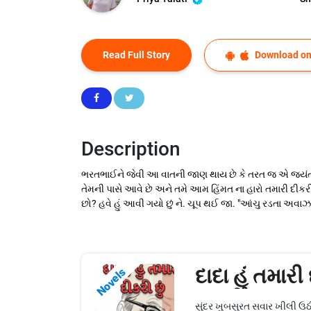
Read Full Story
Download on
Description
ભરતભાઈને જેવી આ વાતની જાણ થાય છે કે તરત જ એ જયંતીભ
તેમની પાસે આવે છે અને તમે આમ હિંમત ના હારો તમારી દીકરી અ
છો? હવે હું આવી ગયો છું ને. ચૂપ થઈ જા. "આંચુ રડતા અવાઝમ
દાદા હું તમારી 
Novels
સુંદર ખુબસુરત સવાર ખીલી ઉઠ