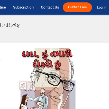
tise
Subscription
Contact Us
Publish Free
Log In 
રાતી પીડીએફ
u
.