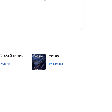
 ડિપ્લોમેટ કિશન કાકા - 1
એક રાત - 1
L KUMAR
by
Zarnaba