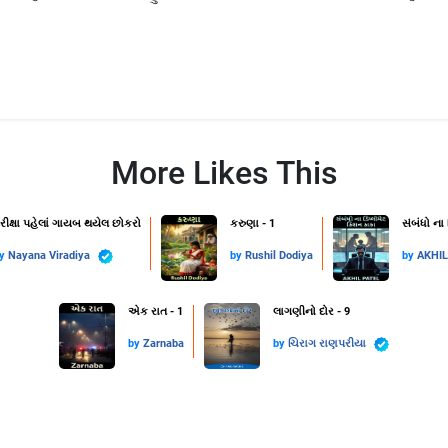
More Likes This
રીક્ષા પહેલાં ગાયબ થયેલ છોકરો
કરુણા - 1
સંબંધો ના
by
Nayana Viradiya
by
Rushil Dodiya
by
AKHI
એક રાત - 1
લાગણીનો દોર - 9
by
Zarnaba
by
ચિરાગ રાણપરીયા