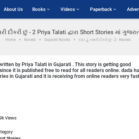
About Us
Books 
Videos 
Paperback 
Adver
મારી દીકરી છું - 2 Priya Talati દ્વારા Short Stories માં ગુજ
Home
Novels
Gujarati Novels
દાદા હું તમારી દીકરી છું - 2 - Novels
ritten by Priya Talati in Gujarati . This story is getting good
ce it is published free to read for all readers online. dada h
ories in Gujarati and it is receiving from online readers very fast
9k
Views
tegory
ort Stories