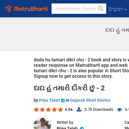
English
દાદા હું ત
dada hu tamari dikri chu - 2 book and story is w
reader response on Matrubharti app and web sin
tamari dikri chu - 2 is also popular in Short St
Signup now to get access to this story.
દાદા હું તમારી દીકરી છું - 2
by
Priya Talati
in
Gujarati Short Stories
4.5k
3.7k
Downloads
6.
Writen by
Ca
Priya Talati
Sh