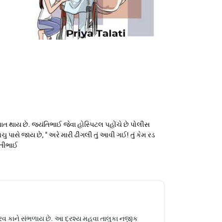
થાય છે. જ્યંતિભાઈ જેવા હોસ્પિટલ પહોંચે છે પોલીસ
 પાસે જાય છે, " અરે મારી ઢીંગલી તું આવી ગઈ! તું કેમ રડ
યંતીભાઈ
રવ કાને સંભળાય છે. આ દ્રશ્ય મહુવા તાલુકા નજીક