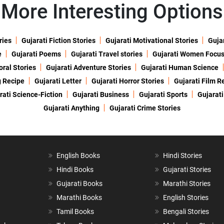
More Interesting Options
ries
Gujarati Fiction Stories
Gujarati Motivational Stories
Gujar
e
Gujarati Poems
Gujarati Travel stories
Gujarati Women Focu
oral Stories
Gujarati Adventure Stories
Gujarati Human Science
g Recipe
Gujarati Letter
Gujarati Horror Stories
Gujarati Film R
rati Science-Fiction
Gujarati Business
Gujarati Sports
Gujarati
Gujarati Anything
Gujarati Crime Stories
English Books
Hindi Stories
Hindi Books
Gujarati Stories
Gujarati Books
Marathi Stories
Marathi Books
English Stories
Tamil Books
Bengali Stories