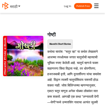
☰
Log In
मराठी
Publish Free
गोष्टी
Marathi Short Stories
कथेचा सारांश: "चतुर व्हा" या कथेत लेखकाने
आजच्या स्पर्धात्मक जगात चातुर्याची महत्त्वाची
भूमिका स्पष्ट केलेली आहे. चातुर्य म्हणजे फक्त
शहाणपणा किंवा विद्वत्ता नव्हे, तर धोरणीपणा,
हजरजबाबी वृत्ती, आणि दूरदर्शीपणा यांचा समावेश
आहे. विद्वान व्यक्ती चातुर्याशिवाय यशस्वी होऊ
शकत नाही. जोश बिलिंग्जच्या म्हणण्यानुसार,
एकटा चतुर माणूस अनेक भोळ्या लोकांवर मात
करू शकतो. आणखी एक कथा "लग्नातली देणी
—घेणी"मध्ये उन्मत्तसिंग नावाचा अत्यंत जुलमी