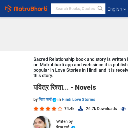
English
Sacred Relationship book and story is written by
on Matrubharti app and web since it is publishe
popular in Love Stories in Hindi and it is rece
this story.
पवित्र रिश्ता... -
Novels
by
निशा शर्मा
in
Hindi Love Stories
74.4k
26.7k
Downloads
Writen by
निशा शर्मा