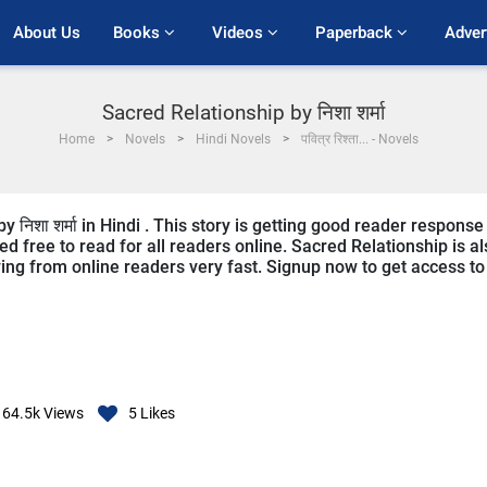
About Us
Books 
Videos 
Paperback 
Adver
Sacred Relationship by निशा शर्मा
Home
Novels
Hindi Novels
पवित्र रिश्ता... - Novels
 निशा शर्मा in Hindi . This story is getting good reader response
d free to read for all readers online. Sacred Relationship is al
iving from online readers very fast. Signup now to get access to
64.5k
Views
5
Likes