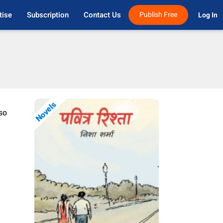
tise
Subscription
Contact Us
Publish Free
Log In 
Novels
so