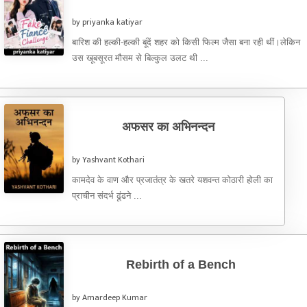
by priyanka katiyar
बारिश की हल्की-हल्की बूंदें शहर को किसी फिल्म जैसा बना रही थीं।लेकिन
उस खूबसूरत मौसम से बिल्कुल उलट थी ...
अफसर का अभिनन्दन
by Yashvant Kothari
कामदेव के वाण और प्रजातंत्र के खतरे यशवन्त कोठारी होली का
प्राचीन संदर्भ ढूंढने ...
Rebirth of a Bench
by Amardeep Kumar