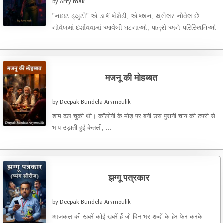
by Arry mak
"નાઇટ ડ્યુટી" એ ડાર્ક કોમેડી, એક્શન, થ્રીલર નોવેલ છે
નોવેલમાં દર્શાવવામાં આવેલી ઘટનાઓ, પાત્રો અને પરિસ્થિતિઓ
સંપૂર્ણપણે કલ્પિત છે અને ...
मजनू की मोहब्बत
by Deepak Bundela Arymoulik
शाम ढल चुकी थी। कॉलोनी के मोड़ पर बनी उस पुरानी चाय की टपरी से
भाप उड़ाती हुई केतली, ...
झग्गू पत्रकार
by Deepak Bundela Arymoulik
आजकल की खबरें कोई खबरें हैं जो दिन भर शब्दों के हेर फेर करके