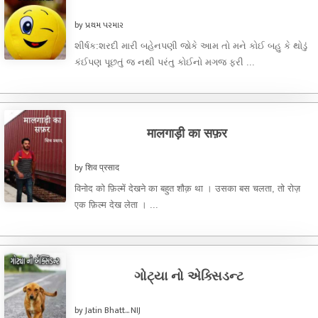
by પ્રથમ પરમાર
શીર્ષક:શરદી મારી બહેનપણી જોકે આમ તો મને કોઈ બહુ કે થોડું
કંઈપણ પૂછતું જ નથી પરંતુ કોઈનો મગજ ફરી ...
मालगाड़ी का सफ़र
by शिव प्रसाद
विनोद को फ़िल्में देखने का बहुत शौक़ था । उसका बस चलता, तो रोज़
एक फ़िल्म देख लेता । ...
ગોટ્યા નો એક્સિડન્ટ
by Jatin Bhatt... NIJ