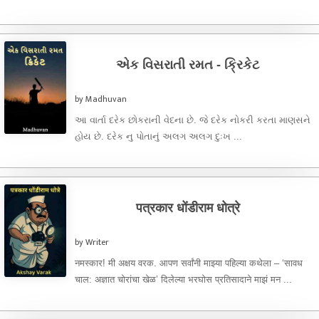
જાદવો, જડી,ધૂળિયો, રઘલો, વજુશેઠ, હબો, ...
એક વિસરાતી રમત - ક્રિકેટ
by Madhuvan
આ વાર્તા દરેક છોકરાની વેદના છે. જે દરેક નોકરી કરતા માણસને
હોય છે. દરેક નુ પોતાનું અલગ અલગ દુઃખ ...
पत्रकार धोंडीराम धोत्रे
by Writer
नमस्कार! मी अक्षय वरक. आपण सर्वांनी माझ्या पहिल्या कथेला – ‘सावध
चाल: अज्ञात चोरांचा खेळ’ दिलेल्या भरघोस प्रतिसादाने माझं मन ...