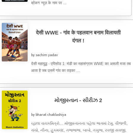
ब्रेकग न्यूज़ के नाम पर ...
देसी WWE - गांव के पहलवान बनाम विलायती
दंगल !
by sachim yadav
देसी महायुद्ध - एपिसोड 1: मंडी का महासंग्राम WWE का असली मजा तब
आता है जब उसमें गांव का तड़का ...
મોજીસ્તાન - સીરીઝ 2
by bharat chaklashiya
વ્હાલા વાચકમિત્રો… મોજીસ્તાનના પહેલા ભાગમાં ટેમુ, વીજળી,
ચંચો, નીના, હુકમચંદ, તભાભાભા, બાબો, તખુભા, રવજી સવજી,