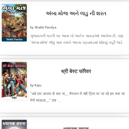
અંબા મોજ અને લાડુ ની શરત
by Shakti Pandya
ગુજરાતની ધરતી પર આમ તો અનેક ગામડાઓ આવેલા છે, પણ
‘અંબા-મોજ’ જેવું ગામ તમને આખા બ્રહ્માંડમાં શોધ્યું નહીં જડે.
...
थ्री बेस्ट फॉरेवर
by Kaju
"अबे यार आराम से चल ना,,, मैराथन में नही ट्रिप पर जा रहे हम रुक जा
मेरी मांआआ,,," एक ...