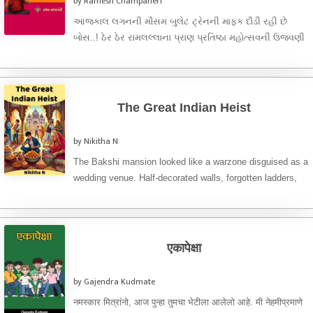
by Ramesh Champaneri
આજકાલ લગનની મૌસમ બુલેટ ટ્રેનની માફક દૌડી રહી છે
બોસ..! ઠેર ઠેર રામલલ્લાના પ્રાણ પ્રતિષ્ઠા મહોત્સવની ઉજવણી
ચાલતી હોય, ...
The Great Indian Heist
by Nikitha N
The Bakshi mansion looked like a warzone disguised as a
wedding venue. Half-decorated walls, forgotten ladders,
and a stray ...
एकापेक्षा
by Gajendra Kudmate
नमस्कार मित्रांनो, आज पुन्हा तुमचा भेटीला आलेलो आहे. मी नेहमीप्रमाणे