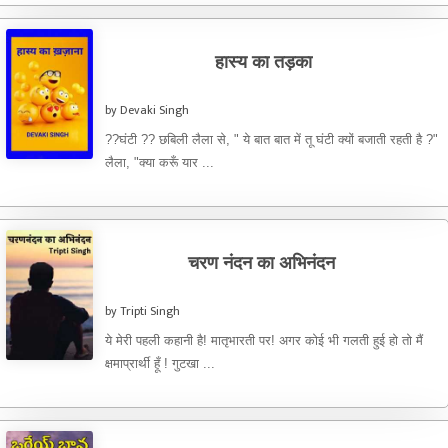
हास्य का तड़का
by Devaki Singh
??घंटी ?? छबिली लैला से, " ये बात बात में तू घंटी क्यों बजाती रहती है ?"
लैला, "क्या करूँ यार ...
चरण नंदन का अभिनंदन
by Tripti Singh
ये मेरी पहली कहानी है! मातृभारती पर! अगर कोई भी गलती हुई हो तो मैं
क्षमाप्रार्थी हूँ ! गुटखा ...