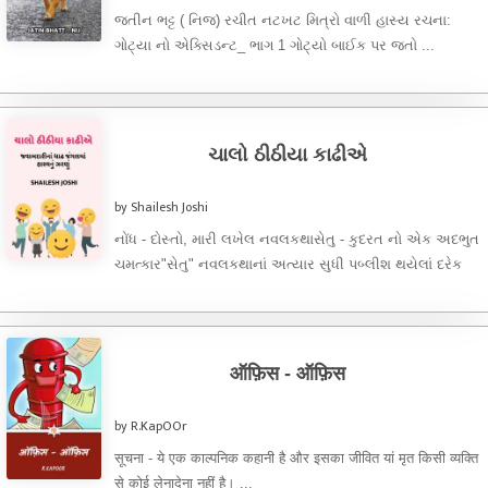
જતીન ભટ્ટ ( નિજ) રચીત નટખટ મિત્રો વાળી હાસ્ય રચના:
ગોટ્યા નો એક્સિડન્ટ_ ભાગ 1 ગોટ્યો બાઈક પર જતો ...
ચાલો ઠીઠીયા કાઢીએ
by Shailesh Joshi
નોંધ - દોસ્તો, મારી લખેલ નવલકથાસેતુ - કુદરત નો એક અદભુત
ચમત્કાર"સેતુ" નવલકથાનાં અત્યાર સુધી પબ્લીશ થયેલાં દરેક
ભાગને ...
ऑफ़िस - ऑफ़िस
by R.KapOOr
सूचना - ये एक काल्पनिक कहानी है और इसका जीवित यां मृत किसी व्यक्ति
से कोई लेनादेना नहीं है। ...