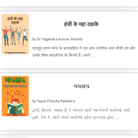
છે. વાર્તાના મુખ્ય બે ...
हंसी के महा ठहाके
by Dr Yogendra Kumar Pandey
प्रस्तुत हास्य व्यंग्य के धारावाहिक में एक आम नागरिक मामा मौजी राम और
उनके शिष्य सवालीराम के किस्से हैं।अपने ...
ગપસપ
by Payal Chavda Palodara
હેલો, મિત્રો. આશા છે કે આપને મારી આગળની વાર્તાઓ ગમી
હશે. કેમ કે, મારી વધારે વાર્તાઓ પ્રેમ પ્રકરણ હોય ...