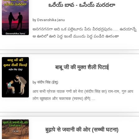
ఒరేయ్ బావ - ఒసేయ్ మరదలా
by Devanshika Janu
అనగనగనగా అది ఒక పల్లెటూరు పేరు వీరభద్రపురం..... ఉదయాన్నే
ఆ ఊరిలో ఊరి పెద్ద ఇంటి ముందు పెద్ద పండిరి ఊరంతా
వినిపించేలా మైకులు పెట్టి ...
बाबू जी की मुक्त शैली पिटाई
by संदीप सिंह (ईशू)
आप सभी प्रेरक पाठक गणों को मेरा (संदीप सिंह का) राम-राम, गुरु आप
लोग खुशहाल और चकाचक (स्वस्थ) होंगे| ...
बुढ़ापे से जवानी की ओर (सच्ची घटना)