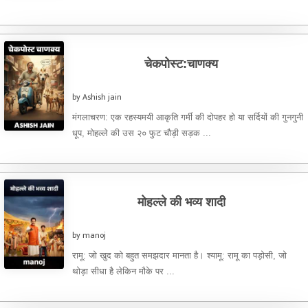
certainty. Inside, ambition moved with ...
चेकपोस्ट:चाणक्य
by Ashish jain
मंगलाचरण: एक रहस्यमयी आकृति गर्मी की दोपहर हो या सर्दियों की गुनगुनी
धूप, मोहल्ले की उस २० फुट चौड़ी सड़क ...
मोहल्ले की भव्य शादी
by manoj
​रामू: जो खुद को बहुत समझदार मानता है। ​श्यामू: रामू का पड़ोसी, जो
थोड़ा सीधा है लेकिन मौके पर ...