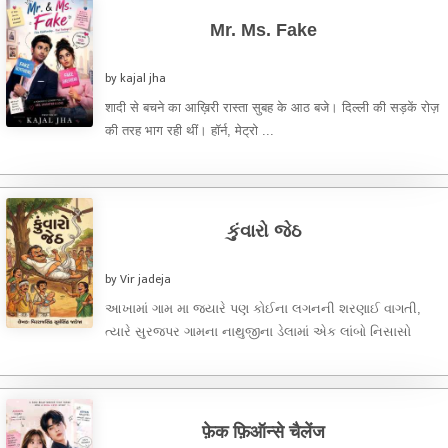
Mr. Ms. Fake
by kajal jha
शादी से बचने का आख़िरी रास्ता सुबह के आठ बजे। दिल्ली की सड़कें रोज़
की तरह भाग रही थीं। हॉर्न, मेट्रो ...
કુંવારો જેઠ
by Vir jadeja
આખામાં ગામ મા જ્યારે પણ કોઈના લગનની શરણાઈ વાગતી,
ત્યારે સુરજપર ગામના નાથુજીના ડેલામાં એક લાંબો નિસાસો
નંખાતો. નાથુજીના ...
फ़ेक फ़िऑन्से चैलेंज