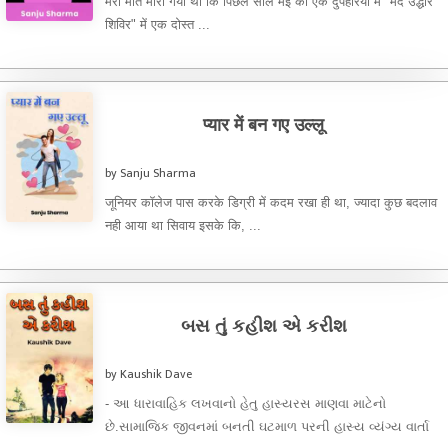
मेरी मति मारी गयी थी कि पिछले साल मई की एक दुपहरिया में "मर्द उद्धार
शिविर" में एक दोस्त ...
प्यार में बन गए उल्लू
by Sanju Sharma
जूनियर कॉलेज पास करके डिग्री में कदम रखा ही था, ज्यादा कुछ बदलाव
नही आया था सिवाय इसके कि, ...
બસ તું કહીશ એ કરીશ
by Kaushik Dave
- આ ધારાવાહિક લખવાનો હેતુ હાસ્યરસ માણવા માટેનો
છે.સામાજિક જીવનમાં બનતી ઘટમાળ પરની હાસ્ય વ્યંગ્ય વાર્તા