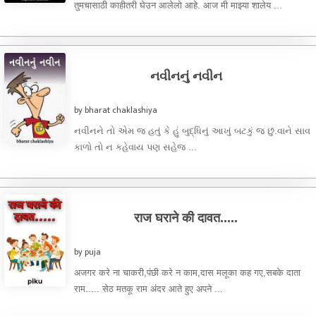
तुमचासाठी काहीतरी घेउन आलेलो आहे. आज मी माझ्या शालेय ...
નવીનનું નવીન
by bharat chaklashiya
નવીનને તો એમ જ હતું કે હું બુદ્ધિનું આખું બટકું જ છું.વાને સાવ
કાળો તો ન કહેવાય પણ સહેજ ...
राज घराने की दावत.....
by puja
अजगर करे ना चाकरी,पंछी करे न काम,दास मलूका कह गए,सबके दाता
राम..... सेठ मतकू राम अंदर आते हुए अपने ...