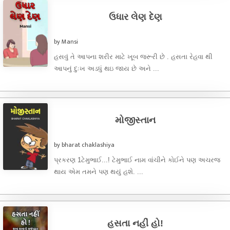
ઉધાર લેણ દેણ
by Mansi
હસવું તે આપના શરીર માટે ખૂબ જરૂરી છે . હસતા રેહવા થી
આપનું દુઃખ અડધું થઇ જાય છે અને ...
મોજીસ્તાન
by bharat chaklashiya
પ્રકરણ 1ટેમુભાઈ...! ટેમુભાઈ નામ વાંચીને કોઈને પણ અચરજ
થાય એમ તમને પણ થયું હશે. ...
હસતા નહીં હો!