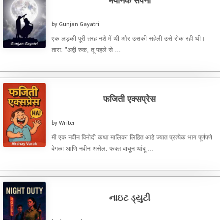
भयानक सपना
by Gunjan Gayatri
एक लड़की पूरी तरह नशे में थी और उसकी सहेली उसे रोक रही थी।
तारा: "अद्वी रुक, तू पहले से ...
फजिती एक्सप्रेस
by Writer
मी एक नवीन विनोदी कथा मालिका लिहित आहे ज्यात प्रत्येक भाग पूर्णपणे
वेगळा आणि नवीन असेल. फक्त वाचून थांबू ...
નાઇટ ડ્યુટી