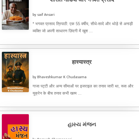
by saif Ansari
* भगवत प्रसाद त्रिपाठी: एक 55 वर्षीय, सीधे-सादे और थोड़े से अनाड़ी
व्यक्ति जो अपनी साधारण ज़िंदगी में खुश ...
हास्यास्त्र
by Bhaveshkumar K Chudasama
गाजा पट्टी और अन्य सीमाओं पर इजराइल का तनाव जारी था, रूस और
यूक्रेन के बीच तनाव कभी खत्म ...
હાસ્ય મંજન