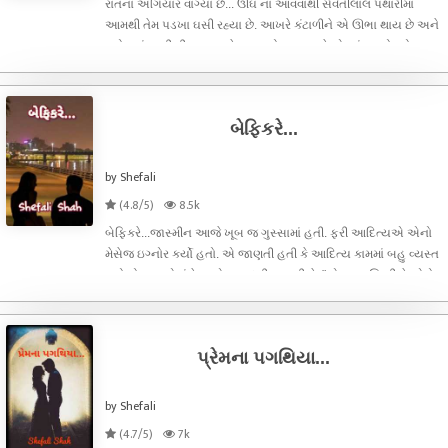
રાતના અગિયાર વાગ્યા છે... ઊંઘ ના આવવાથી સેવંતીલાલ પથારીમાં
આમથી તેમ પડખા ઘસી રહ્યા છે. આખરે કંટાળીને એ ઊભા થાય છે અને
રસોડામાં પાણી પીવા જાય છે. આમ તો આ સમયે એમનું ઘર પોતપોતાના
રૂમમાં જાગતું જ હોય પણ હવે દસ દિવસ એ સુમસાન જ રહેશે,
આજથી નવરાત્રી જો ચાલુ થઈ
બેફિકરે...
by Shefali
(4.8/5)
8.5k
બેફિકરે...જાસ્મીન આજે ખૂબ જ ગુસ્સામાં હતી. ફરી આદિત્યએ એનો
મેસેજ ઇગ્નોર કર્યો હતો. એ જાણતી હતી કે આદિત્ય કામમાં બહુ વ્યસ્ત
હતો તો પણ એ હંમેશા એક જ દલીલ કરતી કે, "એક વાર બિઝી છે એવો
મેસેજ કરી દે તો એક સેકન્ડ પણ ના થાય. આ શું મારે મેસેજની રાહમાં
ફોન પકડીને
પ્રેમના પગથિયા...
by Shefali
(4.7/5)
7k