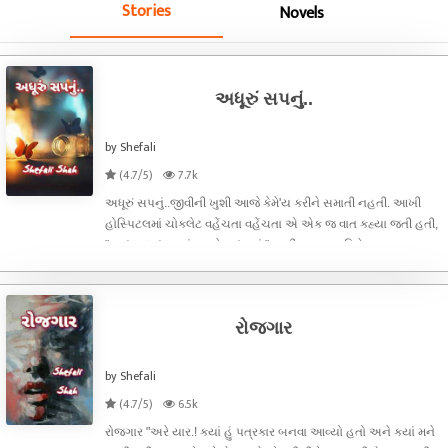
Stories
Novels
અધૂરું સપનું..
by Shefali
(4.7/5)
7.7k
અધૂરું સપનું..જીવીની ખુશી આજે કેમે'ય કરીને સમાતી નહતી. આખી
હોસ્પિટલમાં ચોકલેટ વહેંચતા વહેંચતા એ એક જ વાત કહ્યા જતી હતી,
"મારું અધૂરું સપનું આજે પૂરું થયું." જીવીના સપના વિશે જાણનાર
હોસ્પિટલનો સ્ટાફ પણ જીવી જેટલો જ ખુશ હતો. જોકે કેમ ના હોય.!?
આમ તો જીવ
રોજગાર
by Shefali
(4.7/5)
6.5k
રોજગાર "અરે યાર.! ક્યાં હું પત્રકાર બનવા આવ્યો હતો અને ક્યાં મને