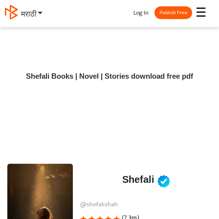
☰
Log In
मराठी
Publish Free
Shefali Books | Novel | Stories download free pdf
Shefali
@shefalishah
(7.3m)