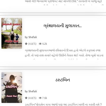
આવી ગંદી જગ્યાએ પ્રોજેક્ટ માટે મોકલી દીધો." રસ્તાની બે બાજુ વહી
જતા ગટરના પાણીની વચ્ચે ડોકાતા રોડ પર સાવચેતીથી પગલાં પાડતા રવિ
બબડ્યો.. રવિ.. રવિ પરમારને નાનપણથી રિપોર્ટર બનવું હતું. એને હંમ
ગ્રંથાલયની મુલાકાત..
by Shefali
(4.8/5)
6.2k
ગ્રંથાલયની મુલાકાતઆજે રવિવારનો દિવસ હતો એટલે સ્કૂલમાં રજા
હતી. તો પણ યશ સવારે વહેલો ઊઠીને તૈયાર થઈ ગયો. રોજ બૂમો પાડતા
પણ ના ઉઠતા યશને આમ તૈયાર થતાં જોઈને એના મમ્મી પપ્પા સહેજ
આશ્ચર્ય તો પામ્યા પણ આજે એનો દસમો જન્મ દિવસ હતો એટલે વહેલો
ઉઠ્યો હશે એમ માની લી
ડસ્ટબિન
by Shefali
(4.8/5)
7.6k
ડસ્ટબિન"વોચમેન કાકા આજે પણ આ ડસ્ટબિન ખાલી ના કરાવી તમે ?