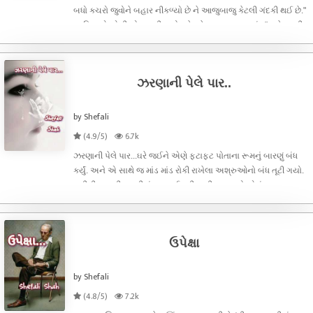
બધો કચરો જુવોને બહાર નીકળ્યો છે ને આજુબાજુ કેટલી ગંદકી થઈ છે."
પ્રતિમાએ એની સોસાયટીના વોચમેનને ખખડાવતા કહ્યું..."કાલે કરાવી
દઈશ બેન. આજે હું કામમાં હતો તો રહી ગયું." વોચમેને લગભગ રોજ
જેવો જવાબ આપ્યો
ઝરણાની પેલે પાર..
by Shefali
(4.9/5)
6.7k
ઝરણાની પેલે પાર...ઘરે જઈને એણે ફટાફટ પોતાના રૂમનું બારણું બંધ
કર્યું. અને એ સાથે જ માંડ માંડ રોકી રાખેલા અશ્રુઓનો બંધ તૂટી ગયો.
પારી રીતસરની પથારીમાં ફસડાઈ પડી. પારી.. આમ તો એનું નામ
પારિજાત પણ લાડમાં બધા એને પારી જ કહેતા. અમદાવાદના નીચલા
મધ્યમ વર્ગનું સૌ
ઉપેક્ષા
by Shefali
(4.8/5)
7.2k