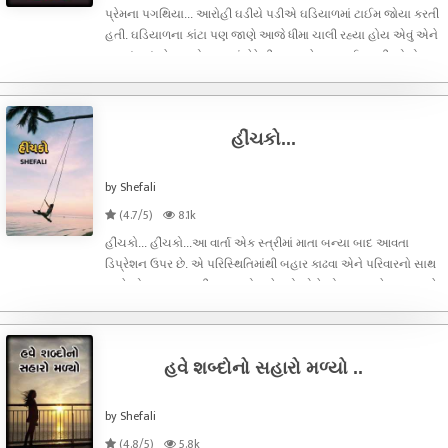
પ્રેમના પગથિયા... આરોહી ઘડીયે પડીએ ઘડિયાળમાં ટાઈમ જોયા કરતી
હતી. ઘડિયાળના કાંટા પણ જાણે આજે ધીમા ચાલી રહ્યા હોય એવું એને
લાગતું હતું. બે વાર તો બાજુમાં બેઠેલી પાયલને પણ ટાઈમ પૂછી જોયો પણ
કેમેય કરીને છ વાગતા જ નહતા.! આરોહીને વ્યાકુળ જોઈને પાયલે પૂછ્યું
પણ
હીંચકો...
by Shefali
(4.7/5)
8.1k
હીંચકો... હીંચકો...આ વાર્તા એક સ્ત્રીમાં માતા બન્યા બાદ આવતા
ડિપ્રેશન ઉપર છે. એ પરિસ્થિતિમાંથી બહાર કાઢવા એને પરિવારનો સાથ
અને યોગ્ય સારવારની જરૂર હોય છે. જો એને યોગ્ય સમયે આ ના મળે
તો એટલું ગંભીર સ્વરૂપ ધારણ કરે કે બાળક અને માતા બંને માટે ખતરા
રૂપ બને. આ
હવે શબ્દોનો સહારો મળ્યો ..
by Shefali
(4.8/5)
5.8k