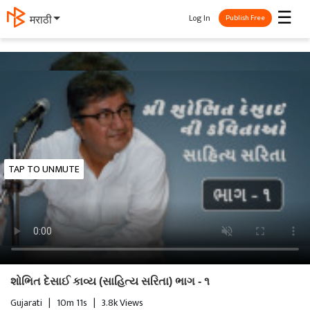
☰
Log In
मराठी
Publish Free
TAP TO UNMUTE
શોભિત દેસાઈ કાવ્ય (સાહિત્ય સરિતા) ભાગ - ૧
Gujarati
|
10m 11s
|
3.8k Views