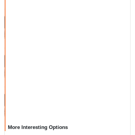
શોભિત દેસાઈ કાવ્ય (સાહિત્ય સરિતા)
ભાગ - ૬
શોભિત દેસાઈ કાવ્ય (સાહિત્ય સરિતા)
ભાગ - ૭
શોભિત દેસાઈ કાવ્ય (સાહિત્ય સરિતા)
ભાગ - ૮
More Interesting Options