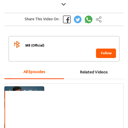
Share This Video On :
MB (Official)
Follow
All Episodes
Related Videos
શોભિત દેસાઈ કાવ્ય (સાહિત્ય સરિતા)
ભાગ - ૧