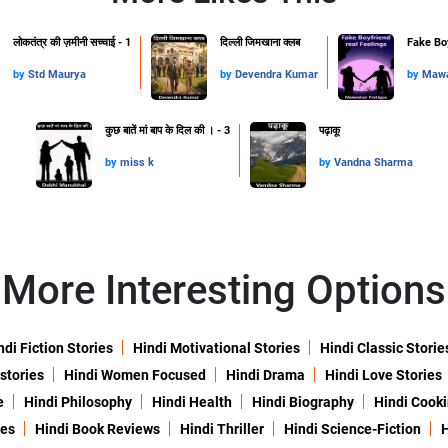
लोकतंत्र की ज़मीनी सच्चाई - 1
दिल्ली जिमखाना क्लब
Fake Boy
by
Std Maurya
by
Devendra Kumar
by
Mawa
कुछ बातें मां बाप के दिल की । - 3
पढ़ाकू
by
miss k
by
Vandna Sharma
More Interesting Options
ndi Fiction Stories
Hindi Motivational Stories
Hindi Classic Storie
 stories
Hindi Women Focused
Hindi Drama
Hindi Love Stories
e
Hindi Philosophy
Hindi Health
Hindi Biography
Hindi Cook
ies
Hindi Book Reviews
Hindi Thriller
Hindi Science-Fiction
H