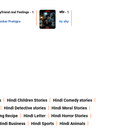
friend real Feelings - 1
कॉल - 1
skar Pratigya
by
sky
s
Hindi Children Stories
Hindi Comedy stories
Hindi Detective stories
Hindi Moral Stories
ing Recipe
Hindi Letter
Hindi Horror Stories
indi Business
Hindi Sports
Hindi Animals