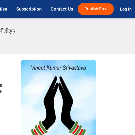
tise
Subscription
Contact Us
Publish Free
Log In 
 पीडीएफ
ता
एक