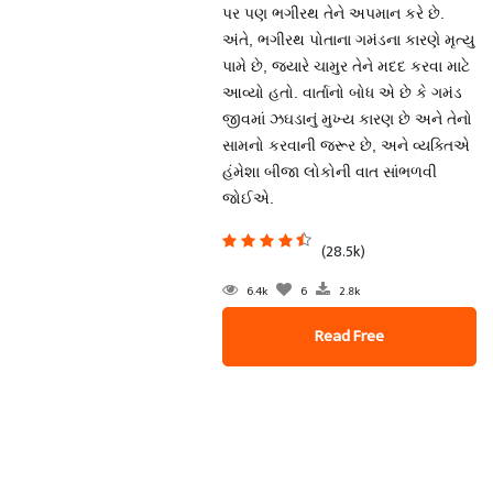
પર પણ ભગીરથ તેને અપમાન કરે છે.
અંતે, ભગીરથ પોતાના ગમંડના કારણે મૃત્યુ
પામે છે, જ્યારે ચામુર તેને મદદ કરવા માટે
આવ્યો હતો. વાર્તાનો બોધ એ છે કે ગમંડ
જીવમાં ઝઘડાનું મુખ્ય કારણ છે અને તેનો
સામનો કરવાની જરૂર છે, અને વ્યક્તિએ
હંમેશા બીજા લોકોની વાત સાંભળવી
જોઈએ.
(28.5k)
6.4k
6
2.8k
Read Free