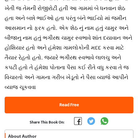
ખેતી જ તેમની રોજીરોટી હતી આ ગામમાં બે ધનવાન શેઠ
હતા અને બન્ને ભાઈઓ હતા પરંતુ બંને ભાઈયો માં જમીન
આસમાન નો ફરક હતો. એક શેઠ નું નામ હતું ચામુર અને
બીજાનુ નામ હતું ભગીરથ ચામુર સ્વભાવે શાંત દયાવાન અને
હોશિયાર હતો અને હંમેશા ગામલોકોની મદદ કરવા માટે
તૈયાર રેહતો હતો. જ્યારે ભગીરથ સ્વભાવે લાલચુ અને
કપટી હતો તે હંમેશા પોતાના પૈસા કઈ રીતે વધુ કરવા તે જ
વિચારતો અને ગામના ગરીબ ખેડૂતો ને પૈસા વ્યાજે આપીને
વ્યાજ ચૂકવવા
Read Free
Share This Book On:
About Author