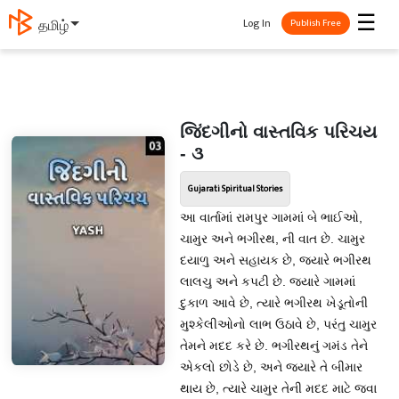
☰
Log In
தமிழ்
Publish Free
જિંદગીનો વાસ્તવિક પરિચય
- ૩
Gujarati Spiritual Stories
આ વાર્તામાં રામપુર ગામમાં બે ભાઈઓ,
ચામુર અને ભગીરથ, ની વાત છે. ચામુર
દયાળુ અને સહાયક છે, જ્યારે ભગીરથ
લાલચુ અને કપટી છે. જ્યારે ગામમાં
દુકાળ આવે છે, ત્યારે ભગીરથ ખેડૂતોની
મુશ્કેલીઓનો લાભ ઉઠાવે છે, પરંતુ ચામુર
તેમને મદદ કરે છે. ભગીરથનું ગમંડ તેને
એકલો છોડે છે, અને જ્યારે તે બીમાર
થાય છે, ત્યારે ચામુર તેની મદદ માટે જવા