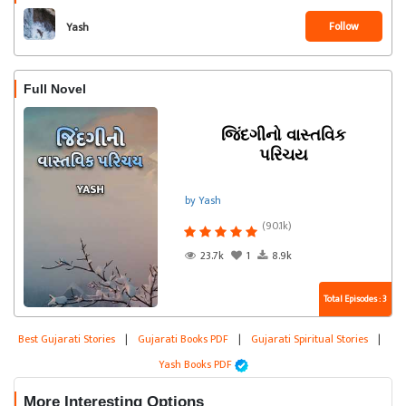
Follow
Yash
Full Novel
જિંદગીનો વાસ્તવિક
પરિચય
by Yash
(90.1k)
23.7k
1
8.9k
Total Episodes : 3
Best Gujarati Stories
|
Gujarati Books PDF
|
Gujarati Spiritual Stories
|
Yash Books PDF
More Interesting Options