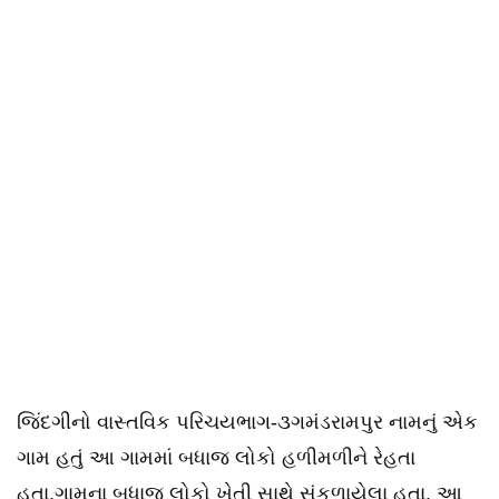
જિંદગીનો વાસ્તવિક પરિચયભાગ-૩ગમંડરામપુર નામનું એક
ગામ હતું આ ગામમાં બધાજ લોકો હળીમળીને રેહતા
હતા.ગામના બધાજ લોકો ખેતી સાથે સંકળાયેલા હતા. આ