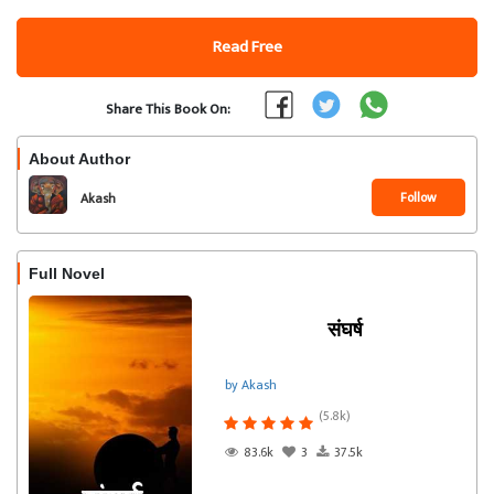
Read Free
Share This Book On:
About Author
Follow
Akash
Full Novel
संघर्ष
by Akash
(5.8k)
83.6k
3
37.5k