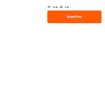
16.9k
8.6k
Read Free