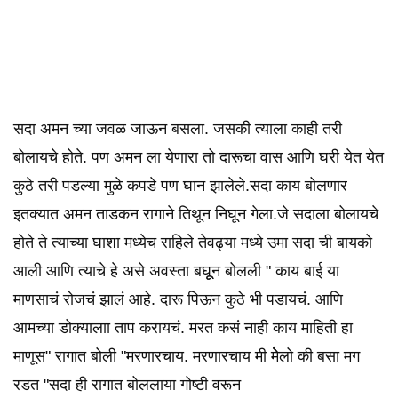
सदा अमन च्या जवळ जाऊन बसला. जसकी त्याला काही तरी
बोलायचे होते. पण अमन ला येणारा तो दारूचा वास आणि घरी येत येत
कुठे तरी पडल्या मुळे कपडे पण घान झालेले.सदा काय बोलणार
इतक्यात अमन ताडकन रागाने तिथून निघून गेला.जे सदाला बोलायचे
होते ते त्याच्या घाशा मध्येच राहिले तेवढ्या मध्ये उमा सदा ची बायको
आली आणि त्याचे हे असे अवस्ता बघूून बोलली " काय बाई या
माणसाचं रोजचं झालं आहे. दारू पिऊन कुठे भी पडायचं. आणि
आमच्या डोक्यालाा ताप करायचं. मरत कसं नाही काय माहिती हा
माणूस" रागात बोली "मरणारचाय. मरणारचाय मी मेेेलो की बसा मग
रडत "सदा ही रागात बोललाया गोष्टी वरून