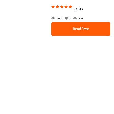
(4.5k)
10.7k
1
3.5k
Read Free