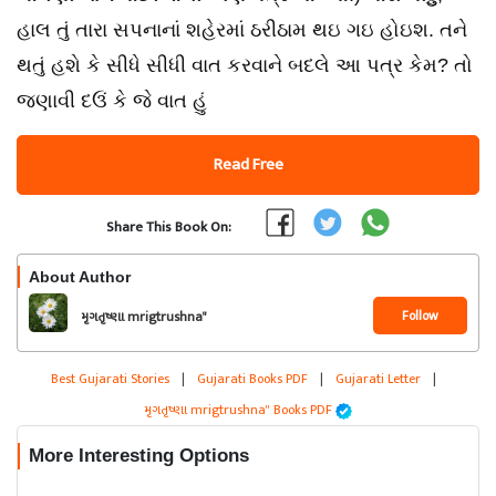
હાલ તું તારા સપનાનાં શહેરમાં ઠરીઠામ થઇ ગઇ હોઇશ. તને
થતું હશે કે સીધે સીધી વાત કરવાને બદલે આ પત્ર કેમ? તો
જણાવી દઉં કે જે વાત હું
Read Free
Share This Book On:
About Author
Follow
મૃગતૃષ્ણા mrigtrushna"
Best Gujarati Stories
|
Gujarati Books PDF
|
Gujarati Letter
|
મૃગતૃષ્ણા mrigtrushna" Books PDF
More Interesting Options