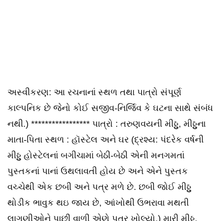
અસ્વીકરણ: આ રચનાનાં સ્થળ તથા પાત્રો સંપૂર્ણ
કાલ્પનિક છે જેનો કોઈ સજીવ-નિર્જિવ કે ઘટના સાથે સંબંધ
નથી.) ***************** પાત્રો : તરુણવયની મીઠ્ઠુ, મીઠ્ઠુના
માતા-પિતા સ્થળ : હૉસ્ટેલ અને ઘર (દ્રશ્ય: પંદરેક વર્ષની
મીઠ્ઠુ હોસ્ટેલનાં બગીચામાં બેઠી-બેઠી એની મનગમતાં
પુસ્તકનાં પાનાં ઉથલાવતી હોય છે અને એને પુસ્તક
વચ્ચેથી એક છબી અને પત્ર મળે છે. છબી જોઈ મીઠ્ઠુ
થોડીક ભાવુક થઇ જાય છે, આંખોથી ઉભરાવા મથતી
લાગણીઓને પાછી વાળી એણે પત્ર ખોલ્યો.) મારી મીઠ્ઠુ,